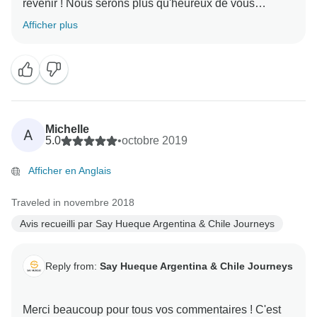
revenir ! Nous serons plus qu'heureux de vous
recevoir à nouveau ! Vous avez été des passagers
Afficher plus
formidables et nous sommes vraiment heureux que
vous ayez eu une expérience merveilleuse ! A bientôt
Michelle
A
5.0
•
octobre 2019
Afficher en Anglais
Traveled in novembre 2018
Avis recueilli par Say Hueque Argentina & Chile Journeys
Reply from:
Say Hueque Argentina & Chile Journeys
Merci beaucoup pour tous vos commentaires ! C'est