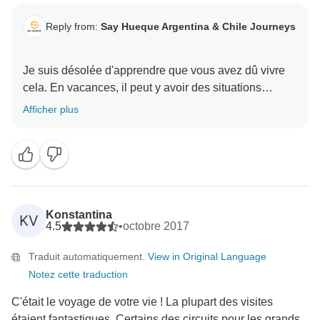
Reply from:
Say Hueque Argentina & Chile Journeys
Je suis désolée d'apprendre que vous avez dû vivre
cela. En vacances, il peut y avoir des situations
imprévues, des changements et des ajouts que
Afficher plus
personne ne peut prévoir. Je vous présente mes
sincères excuses pour cette partie de vous-même qui
n'est pas pleinement satisfaite de cet aspect du
voyage. L'objectif principal de Say Hueque est de
créer les meilleures expériences de voyage, et nous
comprenons que vos attentes n'ont pas été
Konstantina
KV
pleinement satisfaites. Nous savons que nous ne
4.5
•
octobre 2017
pouvons pas revenir sur ce qui s'est passé, c'était hors
Traduit automatiquement.
View in Original Language
de notre contrôle, mais j'espère que vous acceptez
Notez cette traduction
nos excuses sincères et nous attendons avec
impatience une nouvelle occasion de vous accueillir
C'était le voyage de votre vie ! La plupart des visites
étaient fantastiques. Certains des circuits pour les grands...