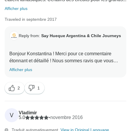
Afficher plus
Traveled in septembre 2017
Reply from:
Say Hueque Argentina & Chile Journeys
Bonjour Konstantina ! Merci pour ce commentaire
étonnant et détaillé ! Nous sommes ravis que vous
ayez passé un excellent séjour en Amérique du Sud.
Afficher plus
Nous espérons vous revoir ici. Meilleures salutations,
2
1
Vladimir
V
5.0
•
novembre 2016
Traduit automatiquement.
View in Original Language