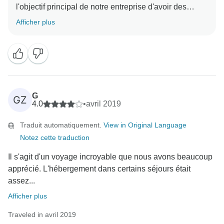
l'objectif principal de notre entreprise d'avoir des
voyageurs heureux et nous sommes vraiment fiers
Afficher plus
quand nous recevons ce type de commentaires
montrant que notre objectif était concret ! Je suis très
heureux que nous ayons pu résoudre ces problèmes,
car tout le monde à Say Hueque travaille très dur pour
offrir des expériences extraordinaires ! Merci d'avoir
pris le temps de nous recommander à vos amis, cela
G
GZ
signifie beaucoup pour nous ! Nous vous souhaitons
4.0
•
avril 2019
Traduit automatiquement.
View in Original Language
Notez cette traduction
Il s'agit d'un voyage incroyable que nous avons beaucoup
apprécié. L'hébergement dans certains séjours était
assez...
Afficher plus
Traveled in avril 2019