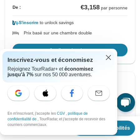
€3,158
De :
par personne
S'inscrire
to unlock savings
Prix basé sur une chambre double
Confirmer les dates
Inscrivez-vous et économisez
Rejoignez TourRadar+ et
économisez
jusqu'à 7%
sur nos 50 000 aventures.
Confirmation instantanée
À partir du Samedi
Jusqu'au Jeudi
15 août, 2026
27 août, 2026
En m'inscrivant, j'accepte les
CGV
,
politique de
Anglais, Espagnol
confidentialité de
, TourRadar, et j'accepte de recevoir des
À partir de
Remplissage rapide
courriers commerciaux.
Voir les disponibilités
€
3,153
par personne