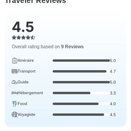
Traveler Reviews
4.5
Overall rating based on
9 Reviews
Itinéraire
5.0
Transport
4.7
Guide
5.0
Hébergement
3.3
Food
4.0
Voyagiste
4.5