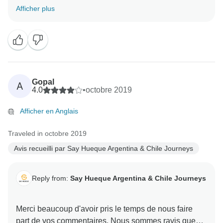
sommes convaincus que la seule façon d'améliorer
Afficher plus
nos services est d'écouter les expériences passées
comme la vôtre ! Nous vous souhaitons le meilleur et
espérons vous accueillir encore une fois à l'avenir...
peut-être que la Patagonie sera votre destination de
Gopal
A
4.0
•
octobre 2019
Afficher en Anglais
Traveled in octobre 2019
Avis recueilli par Say Hueque Argentina & Chile Journeys
Reply from:
Say Hueque Argentina & Chile Journeys
Merci beaucoup d'avoir pris le temps de nous faire
part de vos commentaires. Nous sommes ravis que