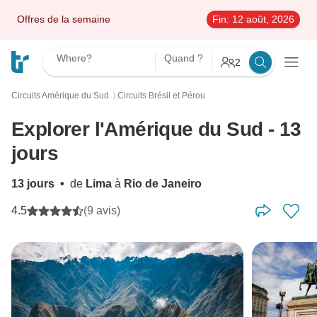
Offres de la semaine
Fin:
12 août, 2026
Where?
Quand ?
2
Circuits Amérique du Sud
Circuits Brésil et Pérou
〉
Explorer l'Amérique du Sud - 13
jours
13 jours
•
de
Lima
à
Rio de Janeiro
4.5
(9 avis)