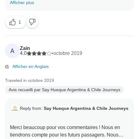
fiers que vous ayez eu une bonne expérience et que
Afficher plus
vous vous soyez sentis en sécurité à tout moment,
c'est notre priorité d'avoir des voyageurs heureux et
1
Zain
A
4.0
•
octobre 2019
Afficher en Anglais
Traveled in octobre 2019
Avis recueilli par Say Hueque Argentina & Chile Journeys
Reply from:
Say Hueque Argentina & Chile Journeys
Merci beaucoup pour vos commentaires ! Nous en
tiendrons compte pour les futurs passagers. Nous