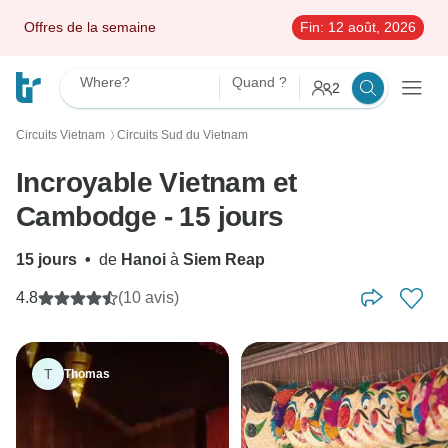
Offres de la semaine
Fin:
12 août, 2026
Where?
Quand ?
2
Circuits Vietnam
Circuits Sud du Vietnam
〉
Incroyable Vietnam et
Cambodge - 15 jours
15 jours
•
de
Hanoi
à
Siem Reap
4.8
(10 avis)
T
Thomas