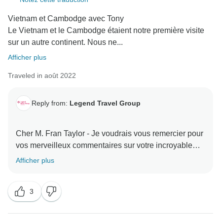
basées sur vos précieux commentaires.
Vietnam et Cambodge avec Tony
Le Vietnam et le Cambodge étaient notre première visite
Merci encore, Kraig, d'avoir choisi Legend Travel
sur un autre continent. Nous ne...
Group. Vos commentaires nous aident à nous
Afficher plus
développer et à nous améliorer, en veillant à ce que
les futurs voyages reflètent les normes élevées que
Traveled in août 2022
nos clients méritent.
Reply from:
Legend Travel Group
Je vous prie d'agréer, Monsieur, l'expression de mes
salutations distinguées,
Cher M. Fran Taylor - Je voudrais vous remercier pour
vos merveilleux commentaires sur votre incroyable
voyage avec TourRadar et Legend Travel Group au
Afficher plus
Vietnam ! Vos commentaires 5* nous inspirent et nous
aident beaucoup à améliorer nos services et notre
3
personnel ! J'espère pouvoir vous servir à nouveau
lors de vos prochains voyages de rêve ! Restez en
contact - vous êtes une famille heureuse ! Meilleures