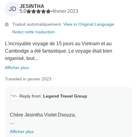
JESINTHA
JD
Nous nous excusons sincèrement pour les
5.0
•
février 2023
désagréments initiaux liés à l'organisation des
Traduit automatiquement.
View in Original Language
chambres. Nous apprécions vos commentaires et
Notez cette traduction
nous ne manquerons pas de revoir notre processus
d'attribution des chambres afin de mieux répondre aux
L'incroyable voyage de 15 jours au Vietnam et au
besoins des familles à l'avenir. Vos commentaires
Cambodge a été fantastique. Le voyage était bien
nous aident à nous améliorer, et nous espérons avoir
organisé, tout...
l'occasion d'accueillir à nouveau votre famille lors d'un
Afficher plus
autre voyage mémorable.
Traveled in janvier 2023
Nous vous prions d'agréer, Madame, Monsieur,
l'expression de nos salutations distinguées,
Reply from:
Legend Travel Group
Tony Bui/
Chère Jesintha Violet Dsouza,
Nous vous remercions d'avoir pris le temps d'écrire un
Afficher plus
commentaire sur votre récent voyage de 15 jours au