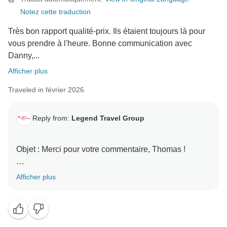
Notez cette traduction
Très bon rapport qualité-prix. Ils étaient toujours là pour
vous prendre à l'heure. Bonne communication avec
Danny,...
Afficher plus
Traveled in février 2026
Reply from:
Legend Travel Group
Objet : Merci pour votre commentaire, Thomas !
Cher Thomas Denninger,
Afficher plus
Au nom de toute l'équipe de Legend Travel Group,
nous vous remercions d'avoir pris le temps de nous
faire part de votre expérience 5 étoiles !