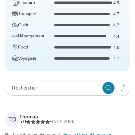
Itinéraire
4.9
Transport
4.7
Guide
4.7
Hébergement
4.4
Food
4.8
Voyagiste
4.7
Thomas
TD
5.0
•
mars 2026
Traduit automatiquement.
View in Original Language