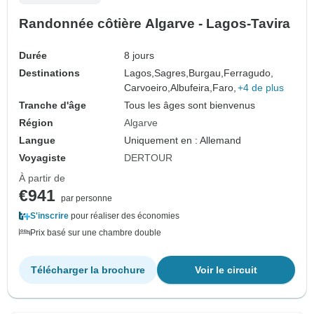
Randonnée côtière Algarve - Lagos-Tavira
Durée
8 jours
Destinations
Lagos,
Sagres,
Burgau,
Ferragudo,
Carvoeiro,
Albufeira,
Faro,
+4 de plus
Tranche d'âge
Tous les âges sont bienvenus
Région
Algarve
Langue
Uniquement en : Allemand
Voyagiste
DERTOUR
À partir de
€941
par personne
S'inscrire
pour réaliser des économies
Prix basé sur une chambre double
Télécharger la brochure
Voir le circuit