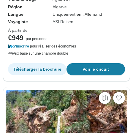
Région
Algarve
Langue
Uniquement en : Allemand
Voyagiste
ASI Reisen
À partir de
€949
par personne
S'inscrire
pour réaliser des économies
Prix basé sur une chambre double
Télécharger la brochure
Voir le circuit