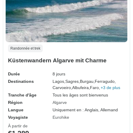
Randonnée et trek
Küstenwandern Algarve mit Charme
Durée
8 jours
Destinations
Lagos,
Sagres,
Burgau,
Ferragudo,
Carvoeiro,
Albufeira,
Faro,
+3 de plus
Tranche d'âge
Tous les âges sont bienvenus
Région
Algarve
Langue
Uniquement en : Anglais, Allemand
Voyagiste
Eurohike
À partir de