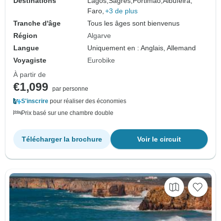
Destinations
Lagos,
Sagres,
Portimao,
Albufeira,
Faro,
+3 de plus
Tranche d'âge
Tous les âges sont bienvenus
Région
Algarve
Langue
Uniquement en : Anglais, Allemand
Voyagiste
Eurobike
À partir de
€1,099
par personne
S'inscrire
pour réaliser des économies
Prix basé sur une chambre double
Télécharger la brochure
Voir le circuit