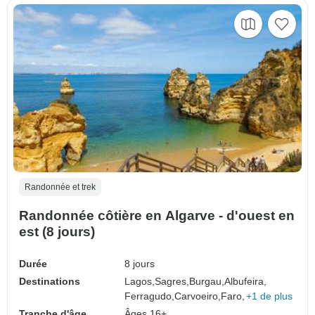
Randonnée et trek
Randonnée côtière en Algarve - d'ouest en
est (8 jours)
Durée
8 jours
Destinations
Lagos,
Sagres,
Burgau,
Albufeira,
Ferragudo,
Carvoeiro,
Faro,
+1 de plus
Tranche d'âge
Âges 16+