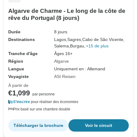
Algarve de Charme - Le long de la côte de
rêve du Portugal (8 jours)
Durée
8 jours
Destinations
Lagos,
Sagres,
Cabo de São Vicente,
Salema,
Burgau,
+15 de plus
Tranche d'âge
Âges 16+
Région
Algarve
Langue
Uniquement en : Allemand
Voyagiste
ASI Reisen
À partir de
€1,099
par personne
S'inscrire
pour réaliser des économies
Prix basé sur une chambre double
Télécharger la brochure
Voir le circuit