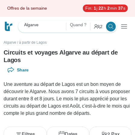
Offres de la semaine
Fin:
1
j
22
h
2
min
36
s
Algarve
Quand ?
2
Algarve
/
à partir de Lagos
Circuits et voyages Algarve au départ de
Lagos
Share
Une aventure au départ de Lagos est un bon moyen de
découvrir le Algarve. Nous avons 7 circuits à vous proposer
durant entre 8 et 8 jours. Le mois le plus apprécié pour les
circuits au départ de Lagos est Août, c'est-à-dire le mois qui
compte le plus grand nombre de départs.
Filtres
Dates
2
Pax