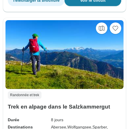
Télécharger la brochure
Voir le circuit
Randonnée et trek
Trek en alpage dans le Salzkammergut
Durée
8 jours
Destinations
Abersee,
Wolfgangsee,
Sparber,