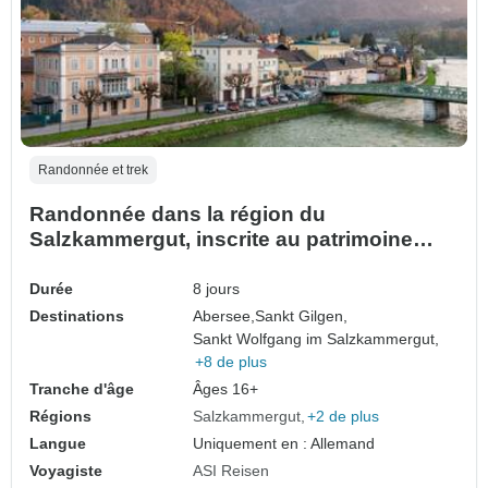
Randonnée et trek
Randonnée dans la région du
Salzkammergut, inscrite au patrimoine
mondial de l'humanité, avec transfert des
bagages ! (8 jours)
Durée
8 jours
Destinations
Abersee,
Sankt Gilgen,
Sankt Wolfgang im Salzkammergut,
+8 de plus
Tranche d'âge
Âges 16+
Régions
Salzkammergut
+2 de plus
Langue
Uniquement en : Allemand
Voyagiste
ASI Reisen