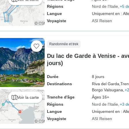
Régions
Nord de l'Italie
+5 d
Langue
Uniquement en : Al
Voyagiste
ASI Reisen
Randonnée et trek
Du lac de Garde à Venise - av
jours)
Durée
8 jours
Destinations
Riva del Garda,
Tren
Borgo Valsugana,
+2
Tranche d'âge
Âges 16+
Voir la carte
Régions
Nord de l'Italie
+3 d
Langue
Uniquement en : Al
Voyagiste
ASI Reisen