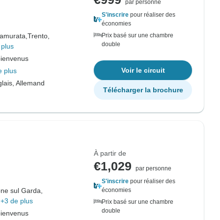
par personne
S'inscrire
pour réaliser des
économies
ramurata,
Trento,
Prix basé sur une chambre
double
 plus
bienvenus
Voir le circuit
e plus
lais, Allemand
Télécharger la brochure
À partir de
€1,029
par personne
S'inscrire
pour réaliser des
ne sul Garda,
économies
+3 de plus
Prix basé sur une chambre
double
bienvenus