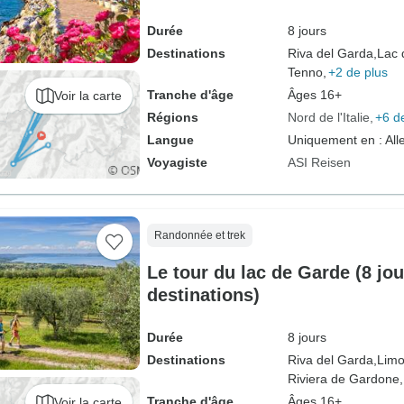
Durée
8 jours
Destinations
Riva del Garda,
Lac 
Tenno,
+2 de plus
Tranche d'âge
Âges 16+
Voir la carte
Régions
Nord de l'Italie
+6 d
Langue
Uniquement en : Al
Voyagiste
ASI Reisen
Randonnée et trek
Le tour du lac de Garde (8 jou
destinations)
Durée
8 jours
Destinations
Riva del Garda,
Limo
Riviera de Gardone,
Tranche d'âge
Âges 16+
Voir la carte