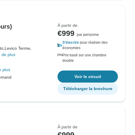
À partir de
ours)
€999
par personne
S'inscrire
pour réaliser des
to,
Levico Terme,
économies
 de plus
Prix basé sur une chambre
double
e plus
Voir le circuit
lemand
Télécharger la brochure
À partir de
€999