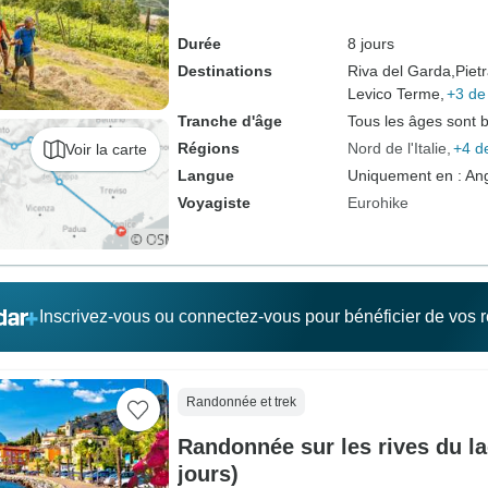
Durée
8 jours
Destinations
Riva del Garda,
Piet
Levico Terme,
+3 de
Tranche d'âge
Tous les âges sont 
Régions
Nord de l'Italie
+4 d
Voir la carte
Langue
Uniquement en : Ang
Voyagiste
Eurohike
Inscrivez-vous ou connectez-vous pour bénéficier de vos
Randonnée et trek
Randonnée sur les rives du la
jours)