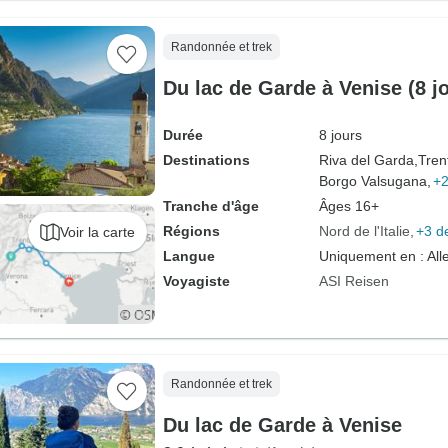
Randonnée et trek
Du lac de Garde à Venise (8 j
Durée
8 jours
Destinations
Riva del Garda,
Tren
Borgo Valsugana,
+2
Tranche d'âge
Âges 16+
Régions
Nord de l'Italie
+3 d
Voir la carte
Langue
Uniquement en : Al
Voyagiste
ASI Reisen
Randonnée et trek
Du lac de Garde à Venise