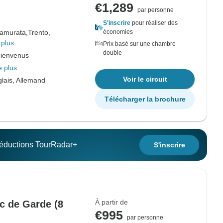
€1,289
par personne
S'inscrire
pour réaliser des
ramurata,
Trento,
économies
 plus
Prix basé sur une chambre
double
bienvenus
e plus
Voir le circuit
lais, Allemand
Télécharger la brochure
 réductions TourRadar+
S'inscrire
À partir de
c de Garde (8
€995
par personne