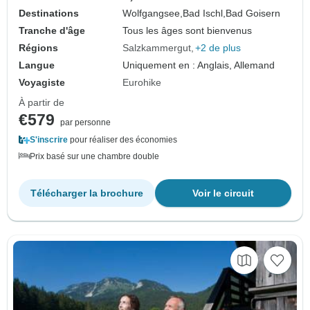
Destinations
Wolfgangsee,
Bad Ischl,
Bad Goisern
Tranche d'âge
Tous les âges sont bienvenus
Régions
Salzkammergut
+2 de plus
Langue
Uniquement en : Anglais, Allemand
Voyagiste
Eurohike
À partir de
€579
par personne
S'inscrire
pour réaliser des économies
Prix basé sur une chambre double
Télécharger la brochure
Voir le circuit