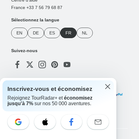
Centre d'aide
France +33 7 56 79 68 87
Sélectionnez la langue
EN
DE
ES
FR
NL
Suivez-nous
Modes de paiement
Inscrivez-vous et économisez
Rejoignez TourRadar+ et
économisez
jusqu'à 7%
sur nos 50 000 aventures.
Téléchargez notre application
Copyright © TourRadar. Tous droits réservés.