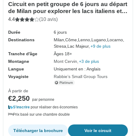
Circuit en petit groupe de 6 jours au départ
de Milan pour explorer les lacs italiens et
les Alpes suisses
4.4
(10 avis)
Durée
6 jours
Destinations
Milan,
Côme,
Lenno,
Lugano,
Locarno,
Stresa,
Lac Majeur,
+9 de plus
Tranche d'âge
Âges 18+
Montagne
Mont Cervin
+3 de plus
Langue
Uniquement en : Anglais
Voyagiste
Rabbie’s Small Group Tours
À partir de
€2,250
par personne
S'inscrire
pour réaliser des économies
Prix basé sur une chambre double
Télécharger la brochure
Voir le circuit