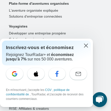
Plate-forme d'aventures organisées
L'aventure organisée expliquée
Solutions d'entreprise connectées
Voyagistes
Développer une entreprise prospère
Solutions de paiement
Augmenter la visibilité
Inscrivez-vous et économisez
Optimiser les réservations directes
Rejoignez TourRadar+ et
économisez
Connexion du voyagiste
jusqu'à 7%
sur nos 50 000 aventures.
Guides
Guide de l'année
Inscription de guide
Connexion du guide
En m'inscrivant, j'accepte les
CGV
,
politique de
confidentialité de
, TourRadar, et j'accepte de recevoir des
Partenaires
courriers commerciaux.
Agents et conseillers de voyage
RISE: Affiliates & creators