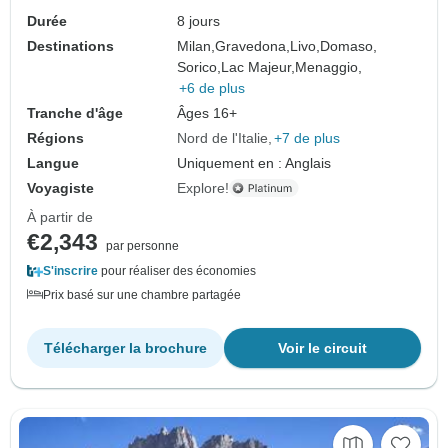
Durée
8 jours
Destinations
Milan,
Gravedona,
Livo,
Domaso,
Sorico,
Lac Majeur,
Menaggio,
+6 de plus
Tranche d'âge
Âges 16+
Régions
Nord de l'Italie
+7 de plus
Langue
Uniquement en : Anglais
Voyagiste
Explore!
À partir de
€2,343
par personne
S'inscrire
pour réaliser des économies
Prix basé sur une chambre partagée
Télécharger la brochure
Voir le circuit