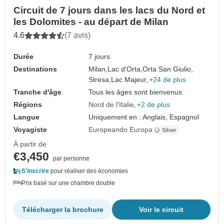
Circuit de 7 jours dans les lacs du Nord et
les Dolomites - au départ de Milan
4.6
(7 avis)
Durée
7 jours
Destinations
Milan,
Lac d'Orta,
Orta San Giulio,
Stresa,
Lac Majeur,
+24 de plus
Tranche d'âge
Tous les âges sont bienvenus
Régions
Nord de l'Italie
+2 de plus
Langue
Uniquement en : Anglais, Espagnol
Voyagiste
Europeando Europa
À partir de
€3,450
par personne
S'inscrire
pour réaliser des économies
Prix basé sur une chambre double
Télécharger la brochure
Voir le circuit