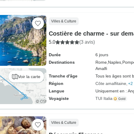
Villes & Culture
Costière de charme - sur de
5.0
(3 avis)
Durée
6 jours
Destinations
Rome,
Naples,
Pompé
Amalfi
Tranche d'âge
Tous les âges sont 
Voir la carte
Région
Côte amalfitaine
+2 
Langue
Uniquement en : Ang
Voyagiste
TUI Italia
Villes & Culture