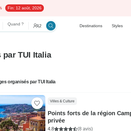
%
Fin:
12 août, 2026
Quand ?
2
Destinations
Styles
 par TUI Italia
es organisés par TUI Italia
Villes & Culture
Points forts de la région Camp
privée
4.8
(8 avis)