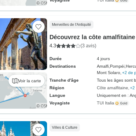
Voyagiste
TUI Italia
Merveilles de l'Antiquité
Découvrez la côte amalfitaine
4.3
(3 avis)
Durée
4 jours
Destinations
Amalfi,
Pompéi,
Herc
Mont Solaro,
+2 de 
Tranche d'âge
Tous les âges sont 
Voir la carte
Région
Côte amalfitaine
+2 
Langue
Uniquement en : Ang
Voyagiste
TUI Italia
Villes & Culture