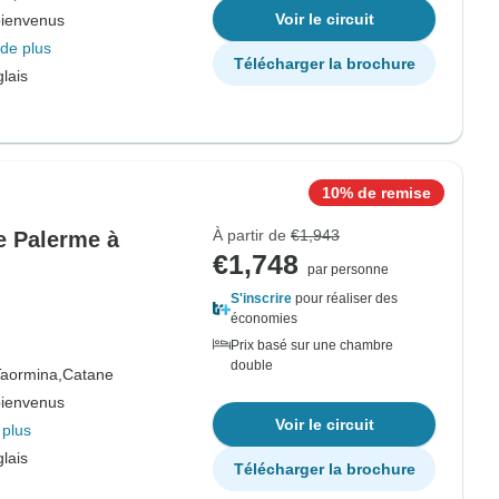
Voir le circuit
bienvenus
de plus
Télécharger la brochure
lais
10% de remise
À partir de
€1,943
de Palerme à
€1,748
par personne
S'inscrire
pour réaliser des
économies
Prix basé sur une chambre
double
aormina,
Catane
bienvenus
Voir le circuit
 plus
lais
Télécharger la brochure