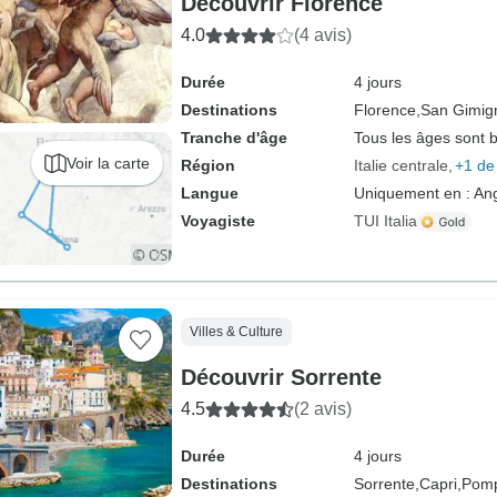
Découvrir Florence
4.0
(4 avis)
Durée
4 jours
Destinations
Florence,
San Gimig
Tranche d'âge
Tous les âges sont 
Voir la carte
Région
Italie centrale
+1 de
Langue
Uniquement en : Ang
Voyagiste
TUI Italia
Villes & Culture
Découvrir Sorrente
4.5
(2 avis)
Durée
4 jours
Destinations
Sorrente,
Capri,
Pomp