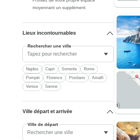
Profitez de votre propre espace
moyennant un supplément.
Lieux incontournables
Rechercher une ville
Naples
Capri
Sorrente
Rome
Pompéi
Florence
Positano
Amalfi
Venise
Sienne
Ville départ et arrivée
Ville de départ