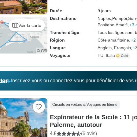
Durée
9 jours
Destinations
Naples,
Pompéi,
Sorr
Positano,
Amalfi,
+3 
Voir la carte
Tranche d'âge
Tous les âges sont 
Région
Côte amalfitaine
+2 
Langue
Anglais, Français,
+3
Voyagiste
TUI Italia
Inscrivez-vous ou connectez-vous pour bénéficier de vos
Circuits en voiture & Voyages en liberté
Explorateur de la Sicile : 11 
Palerme, autotour
4.8
(6 avis)