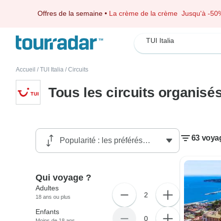
Offres de la semaine
•
La crème de la crème
Jusqu'à -50
TUI Italia
Accueil
/
TUI Italia
/
Circuits
Tous les circuits organisés
63 voyag
Qui voyage ?
Adultes
2
18 ans ou plus
Enfants
0
Moins de 18 ans