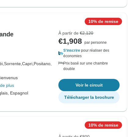
10% de remise
À partir de
€2,120
mande
€1,908
par personne
S'inscrire
pour réaliser des
économies
i,
Sorrente,
Capri,
Positano,
Prix basé sur une chambre
double
bienvenus
Voir le circuit
de plus
lais, Espagnol
Télécharger la brochure
10% de remise
À partir de
€800