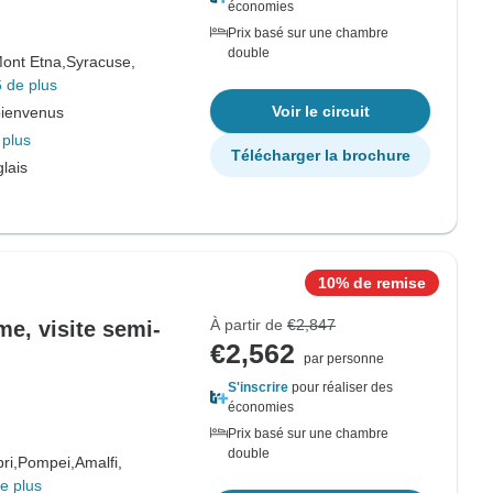
économies
Prix basé sur une chambre
double
ont Etna,
Syracuse,
 de plus
Voir le circuit
bienvenus
 plus
Télécharger la brochure
lais
10% de remise
À partir de
€2,847
e, visite semi-
€2,562
par personne
S'inscrire
pour réaliser des
économies
Prix basé sur une chambre
double
ri,
Pompei,
Amalfi,
e plus