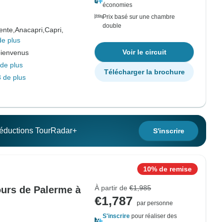
économies
Prix basé sur une chambre
double
ente,
Anacapri,
Capri,
de plus
Voir le circuit
bienvenus
de plus
Télécharger la brochure
 de plus
 réductions TourRadar+
S'inscrire
10% de remise
À partir de
€1,985
jours de Palerme à
€1,787
par personne
S'inscrire
pour réaliser des