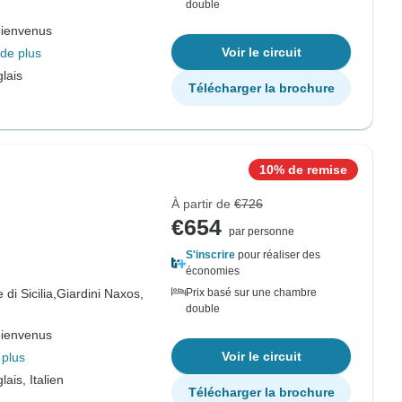
double
bienvenus
Voir le circuit
de plus
lais
Télécharger la brochure
10% de remise
À partir de
€726
€654
par personne
S'inscrire
pour réaliser des
économies
 di Sicilia,
Giardini Naxos,
Prix basé sur une chambre
double
bienvenus
Voir le circuit
 plus
ais, Italien
Télécharger la brochure