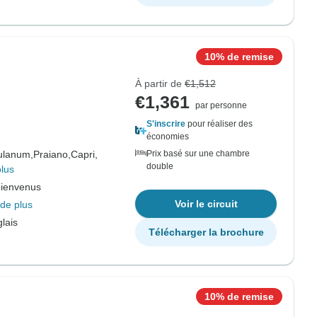
10% de remise
À partir de
€1,512
€1,361
par personne
S'inscrire
pour réaliser des
économies
ulanum,
Praiano,
Capri,
Prix basé sur une chambre
double
plus
bienvenus
Voir le circuit
de plus
lais
Télécharger la brochure
10% de remise