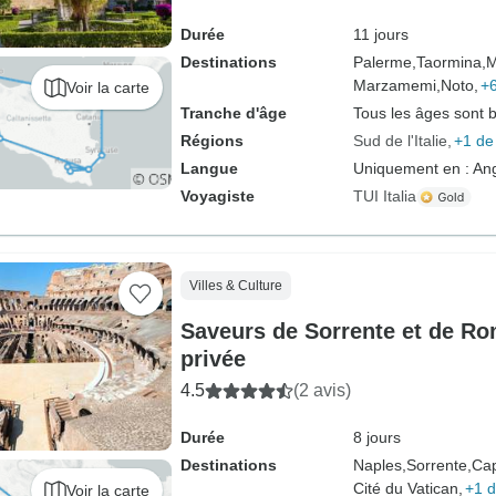
Durée
11 jours
Destinations
Palerme,
Taormina,
M
Marzamemi,
Noto,
+6
Voir la carte
Tranche d'âge
Tous les âges sont 
Régions
Sud de l'Italie
+1 de
Langue
Uniquement en : Ang
Voyagiste
TUI Italia
Villes & Culture
Saveurs de Sorrente et de Rom
privée
4.5
(2 avis)
Durée
8 jours
Destinations
Naples,
Sorrente,
Cap
Cité du Vatican,
+1 d
Voir la carte