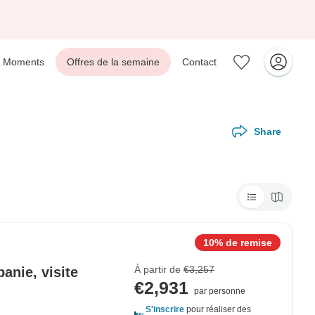
Moments
Offres de la semaine
Contact
Share
10% de remise
À partir de
€3,257
anie, visite
€2,931
par personne
S'inscrire
pour réaliser des