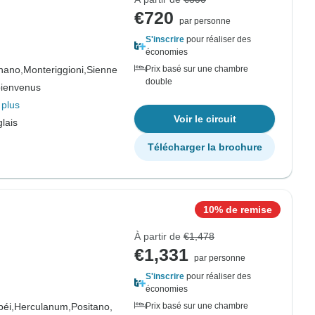
€720
par personne
S'inscrire
pour réaliser des
économies
nano,
Monteriggioni,
Sienne
Prix basé sur une chambre
double
bienvenus
 plus
Voir le circuit
lais
Télécharger la brochure
10% de remise
À partir de
€1,478
€1,331
par personne
S'inscrire
pour réaliser des
économies
éi,
Herculanum,
Positano,
Prix basé sur une chambre