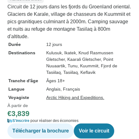
Circuit de 12 jours dans les fjords du Groenland oriental.
Glaciers de Karale, village de chasseurs de Kuummiit et
pics granitiques culminant à 2000m. Camping sauvage
et nuits au refuge de montagne Tasilaq à 800m
d'altitude.
Durée
12 jours
Destinations
Kulusuk
, Ikatek
, Knud Rasmussen
Gletscher
, Kaarali Gletscher
, Point
Nuuaartik
, Tunu
, Kuummiit
, Fjord de
Tasiilaq
, Tasiilaq
, Keflavik
Tranche d'âge
Âges 18+
Langue
Anglais, Français
Voyagiste
Arctic Hiking and Expeditions.
À partir de
€3,839
S'inscrire
pour réaliser des économies
Télécharger la brochure
Voir le circuit