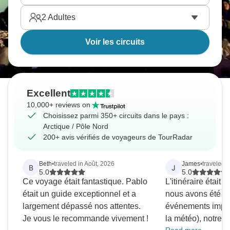
2
Adultes
Voir les circuits
Excellent
10,000+ reviews on
Choisissez parmi 350+ circuits dans le pays :
Arctique / Pôle Nord
200+ avis vérifiés de voyageurs de TourRadar
Beth
•
traveled in Août, 2026
James
•
traveled 
B
J
5.0
5.0
Ce voyage était fantastique. Pablo
L'itinéraire était 
était un guide exceptionnel et a
nous avons été pe
largement dépassé nos attentes.
événements impré
Je vous le recommande vivement !
la météo), notre g