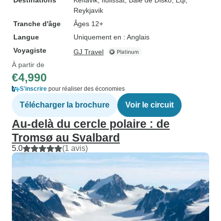
Destinations
Keflavik
, Ilulissat
, Baie de Disko
, Eqi
,
Reykjavik
Tranche d'âge
Âges 12+
Langue
Uniquement en : Anglais
Voyagiste
GJ Travel
À partir de
€4,990
S'inscrire
pour réaliser des économies
Télécharger la brochure
Voir le circuit
Au-delà du cercle polaire : de
Tromsø au Svalbard
5.0
(1 avis)