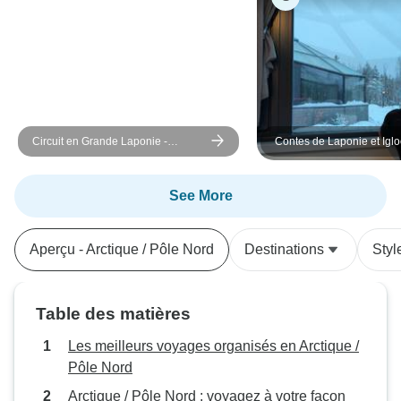
Circuit en Grande Laponie -
Contes de Laponie et Iglo
Finlande, Suède et Norvège avec
activités
See More
Aperçu - Arctique / Pôle Nord
Destinations
Styl
Table des matières
Les meilleurs voyages organisés en Arctique /
Pôle Nord
Arctique / Pôle Nord : voyagez à votre façon