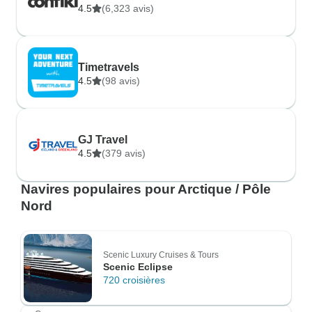
4.5
(6,323 avis)
Timetravels
4.5
(98 avis)
GJ Travel
4.5
(379 avis)
Navires populaires pour Arctique / Pôle
Nord
Scenic Luxury Cruises & Tours
Scenic Eclipse
720 croisières