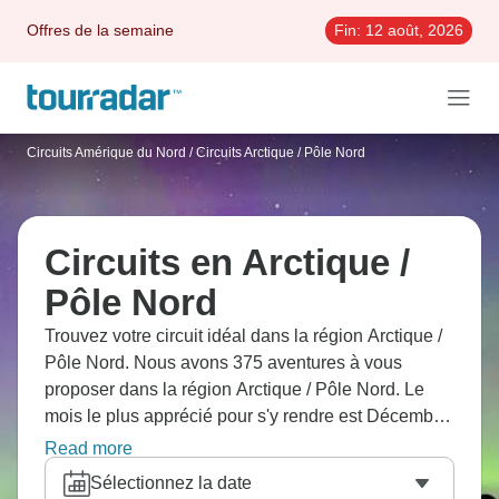
Offres de la semaine
Fin:
12 août, 2026
Circuits Amérique du Nord
/
Circuits Arctique / Pôle Nord
Circuits en Arctique /
Pôle Nord
Trouvez votre circuit idéal dans la région Arctique /
Pôle Nord. Nous avons 375 aventures à vous
proposer dans la région Arctique / Pôle Nord. Le
mois le plus apprécié pour s'y rendre est Décembre,
c'est-à-dire le mois qui compte le plus grand
Read more
nombre de départs.
Sélectionnez la date