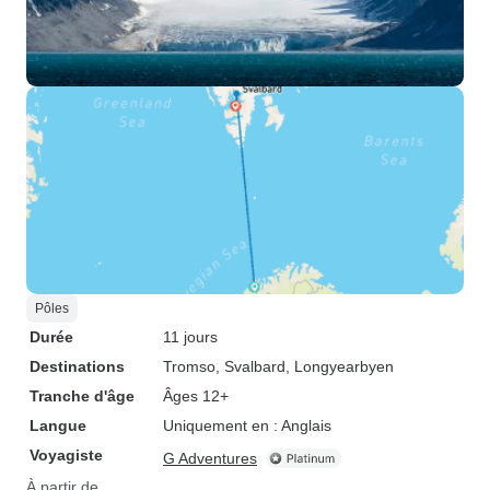
Pôles
Durée
11 jours
Destinations
Tromso
, Svalbard
, Longyearbyen
Tranche d'âge
Âges 12+
Langue
Uniquement en : Anglais
Voyagiste
G Adventures
À partir de