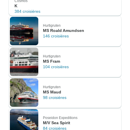
Cosmos
K
384 croisières
Hurtigruten
MS Roald Amundsen
146 croisières
Hurtigruten
MS Fram
104 croisières
Hurtigruten
MS Maud
98 croisières
Poseidon Expeditions
M/V Sea Spirit
84 croisières