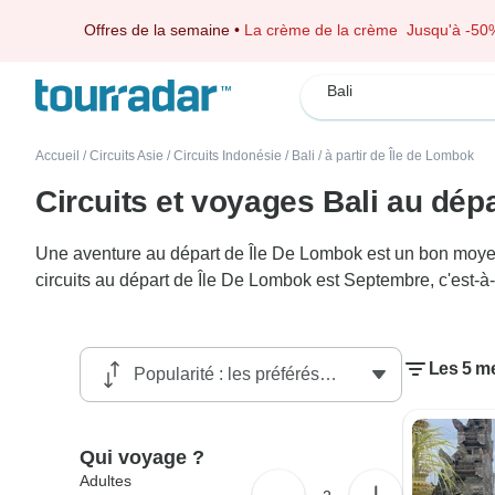
Offres de la semaine
•
La crème de la crème
Jusqu'à -50
Bali
Accueil
/
Circuits Asie
/
Circuits Indonésie
/
Bali
/
à partir de Île de Lombok
Circuits et voyages Bali au dép
Une aventure au départ de Île De Lombok est un bon moyen d
circuits au départ de Île De Lombok est Septembre, c'est-à
Les 5 me
Qui voyage ?
Adultes