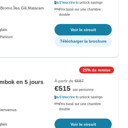
S'inscrire
to unlock savings
 Bromo,
Îles Gili,
Mataram
Prix basé sur une chambre
double
lais
Voir le circuit
Télécharger la brochure
25% de remise
À partir de
€687
mbok en 5 jours
€515
par personne
S'inscrire
to unlock savings
Prix basé sur une chambre
double
bienvenus
lais
Voir le circuit