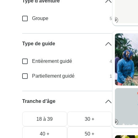
Type d'aventure
Groupe
5
Type de guide
Entièrement guidé
4
Partiellement guidé
1
Tranche d'âge
18 à 39
30 +
40 +
50 +