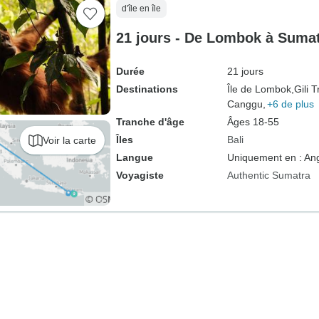
d'île en île
21 jours - De Lombok à Suma
Durée
21 jours
Destinations
Île de Lombok,
Gili 
Canggu,
+6 de plus
Tranche d'âge
Âges 18-55
Îles
Bali
Voir la carte
Langue
Uniquement en : Ang
Voyagiste
Authentic Sumatra