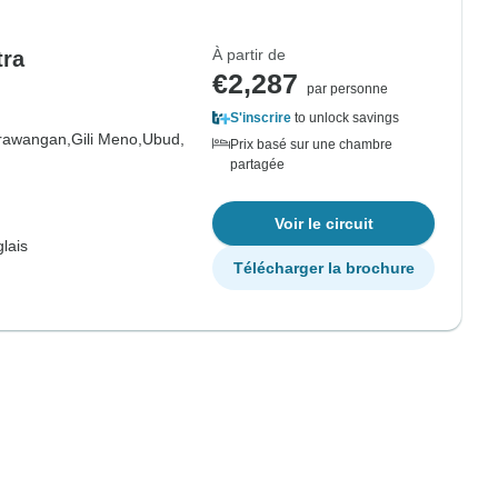
À partir de
tra
€2,287
par personne
S'inscrire
to unlock savings
Trawangan,
Gili Meno,
Ubud,
Prix basé sur une chambre
partagée
Voir le circuit
lais
Télécharger la brochure