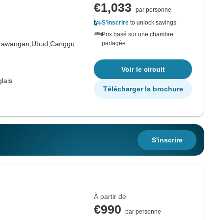
€1,033
par personne
S'inscrire
to unlock savings
Prix basé sur une chambre
Trawangan,
Ubud,
Canggu
partagée
Voir le circuit
lais
Télécharger la brochure
S'inscrire
À partir de
€990
par personne