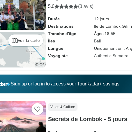
5.0
(3 avis)
Durée
12 jours
Destinations
Île de Lombok,
Gili 
Tranche d'âge
Âges 18-55
Voir la carte
Îles
Bali
Langue
Uniquement en : Ang
Voyagiste
Authentic Sumatra
Sign up or log in to access your TourRadar+ savings
Villes & Culture
Secrets de Lombok - 5 jours