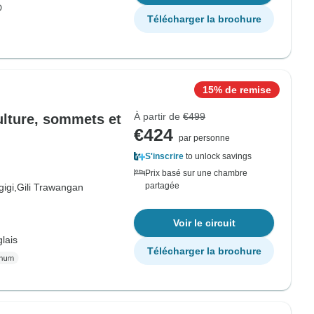
D
Télécharger la brochure
15% de remise
À partir de
€499
ulture, sommets et
€424
par personne
S'inscrire
to unlock savings
Prix basé sur une chambre
partagée
igi,
Gili Trawangan
Voir le circuit
lais
Télécharger la brochure