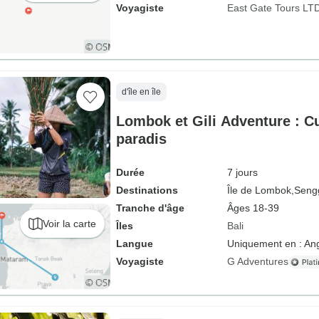
Voyagiste
East Gate Tours LT
d'île en île
Lombok et Gili Adventure : C
paradis
Durée
7 jours
Destinations
Île de Lombok,
Sengg
Tranche d'âge
Âges 18-39
Voir la carte
Îles
Bali
Langue
Uniquement en : Ang
Voyagiste
G Adventures