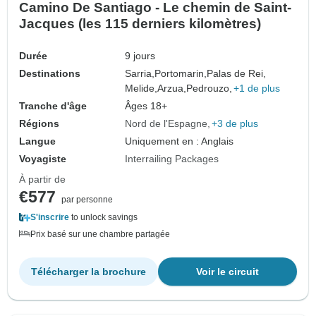
Camino De Santiago - Le chemin de Saint-
Jacques (les 115 derniers kilomètres)
Durée
9 jours
Destinations
Sarria,
Portomarin,
Palas de Rei,
Melide,
Arzua,
Pedrouzo,
+1 de plus
Tranche d'âge
Âges 18+
Régions
Nord de l'Espagne
+3 de plus
Langue
Uniquement en : Anglais
Voyagiste
Interrailing Packages
À partir de
€577
par personne
S'inscrire
to unlock savings
Prix basé sur une chambre partagée
Télécharger la brochure
Voir le circuit