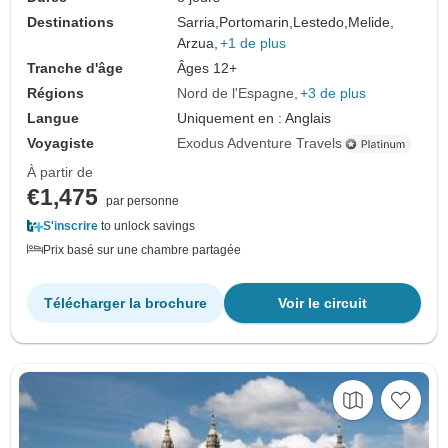
Destinations
Sarria,
Portomarin,
Lestedo,
Melide,
Arzua,
+1 de plus
Tranche d'âge
Âges 12+
Régions
Nord de l'Espagne
+3 de plus
Langue
Uniquement en : Anglais
Voyagiste
Exodus Adventure Travels
À partir de
€1,475
par personne
S'inscrire
to unlock savings
Prix basé sur une chambre partagée
Télécharger la brochure
Voir le circuit