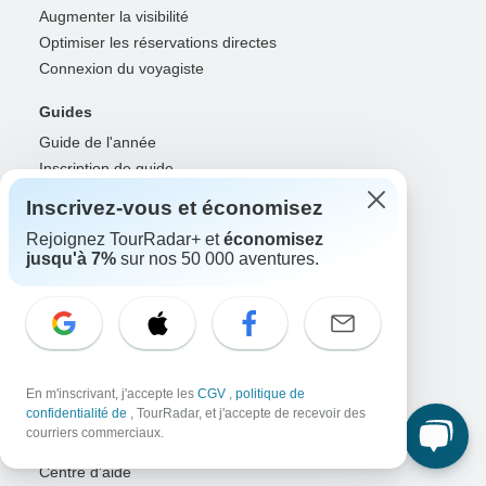
Augmenter la visibilité
Optimiser les réservations directes
Connexion du voyagiste
Guides
Guide de l'année
Inscription de guide
Connexion du guide
Inscrivez-vous et économisez
Partenaires
Rejoignez TourRadar+ et
économisez
jusqu'à 7%
sur nos 50 000 aventures.
Agents et conseillers de voyage
RISE: Affiliates & creators
OGD et agences marketing
OTA, compagnies aériennes et GDS
Connexion des partenaires
En m'inscrivant, j'accepte les
CGV
,
politique de
confidentialité de
, TourRadar, et j'accepte de recevoir des
Assistance
courriers commerciaux.
Contactez-nous
Centre d'aide