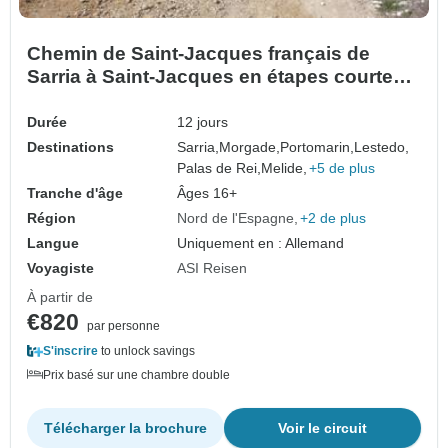
Chemin de Saint-Jacques français de
Sarria à Saint-Jacques en étapes courtes
(12 jours)
Durée
12 jours
Destinations
Sarria,
Morgade,
Portomarin,
Lestedo,
Palas de Rei,
Melide,
+5 de plus
Tranche d'âge
Âges 16+
Région
Nord de l'Espagne
+2 de plus
Langue
Uniquement en : Allemand
Voyagiste
ASI Reisen
À partir de
€820
par personne
S'inscrire
to unlock savings
Prix basé sur une chambre double
Télécharger la brochure
Voir le circuit