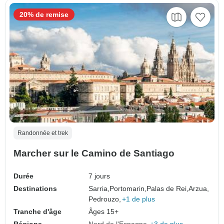
20% de remise
Randonnée et trek
Marcher sur le Camino de Santiago
Durée
7 jours
Destinations
Sarria,
Portomarin,
Palas de Rei,
Arzua,
Pedrouzo,
+1 de plus
Tranche d'âge
Âges 15+
Régions
Nord de l'Espagne
+3 de plus