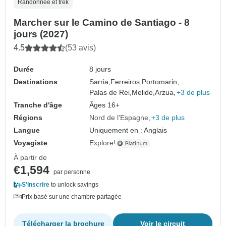
Randonnée et trek
Marcher sur le Camino de Santiago - 8
jours (2027)
4.5
(53 avis)
Durée
8 jours
Destinations
Sarria,
Ferreiros,
Portomarin,
Palas de Rei,
Melide,
Arzua,
+3 de plus
Tranche d'âge
Âges 16+
Régions
Nord de l'Espagne
+3 de plus
Langue
Uniquement en : Anglais
Voyagiste
Explore!
À partir de
€1,594
par personne
S'inscrire
to unlock savings
Prix basé sur une chambre partagée
Télécharger la brochure
Voir le circuit