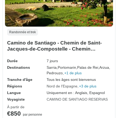
Randonnée et trek
Camino de Santiago - Chemin de Saint-
Jacques-de-Compostelle - Chemin
français - De Sarria à Saint-Jacques-de-
Compostelle
Durée
7 jours
Destinations
Sarria,
Portomarin,
Palas de Rei,
Arzua,
Pedrouzo,
+1 de plus
Tranche d'âge
Tous les âges sont bienvenus
Régions
Nord de l'Espagne
+3 de plus
Langue
Uniquement en : Anglais, Espagnol
Voyagiste
CAMINO DE SANTIAGO RESERVAS
À partir de
€850
par personne