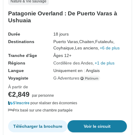
Nature & Vie sauvage
Patagonie Overland : De Puerto Varas à
Ushuaia
Durée
18 jours
Destinations
Puerto Varas,
Chaiten,
Futaleufu,
Coyhaique,
Les anciens,
+6 de plus
Tranche d'âge
Âges 12+
Régions
Cordillère des Andes
+1 de plus
Langue
Uniquement en : Anglais
Voyagiste
G Adventures
À partir de
€2,849
par personne
S'inscrire
pour réaliser des économies
Prix basé sur une chambre partagée
Télécharger la brochure
Voir le circuit