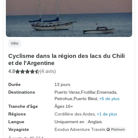
Vélo
Cyclisme dans la région des lacs du Chili
et de l'Argentine
4.8
(4 avis)
Durée
13 jours
Destinations
Puerto Varas,
Frutillar,
Ensenada,
Petrohue,
Puerto Blest,
+6 de plus
Tranche d'âge
Âges 16+
Régions
Cordillère des Andes
+1 de plus
Langue
Uniquement en : Anglais
Voyagiste
Exodus Adventure Travels