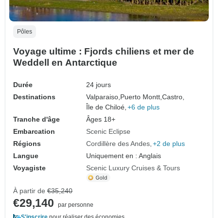
Pôles
Voyage ultime : Fjords chiliens et mer de
Weddell en Antarctique
Durée
24 jours
Destinations
Valparaiso,
Puerto Montt,
Castro,
Île de Chiloé,
+6 de plus
Tranche d'âge
Âges 18+
Embarcation
Scenic Eclipse
Régions
Cordillère des Andes
+2 de plus
Langue
Uniquement en : Anglais
Voyagiste
Scenic Luxury Cruises & Tours
À partir de
€35,240
€29,140
par personne
S'inscrire
pour réaliser des économies