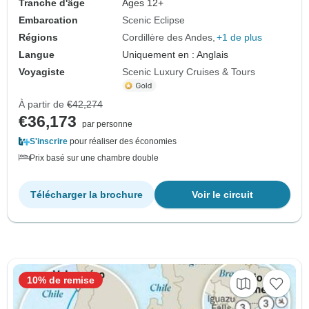
Tranche d'âge
Âges 12+
Embarcation
Scenic Eclipse
Régions
Cordillère des Andes
+1 de plus
Langue
Uniquement en : Anglais
Voyagiste
Scenic Luxury Cruises & Tours
À partir de
€42,274
€36,173
par personne
S'inscrire
pour réaliser des économies
Prix basé sur une chambre double
Télécharger la brochure
Voir le circuit
10% de remise