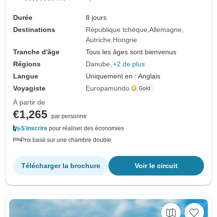
Durée
8 jours
Destinations
République tchèque
Allemagne
Autriche
Hongrie
Tranche d'âge
Tous les âges sont bienvenus
Régions
Danube
+2 de plus
Langue
Uniquement en : Anglais
Voyagiste
Europamundo
À partir de
€1,265
par personne
S'inscrire
pour réaliser des économies
Prix basé sur une chambre double
Télécharger la brochure
Voir le circuit