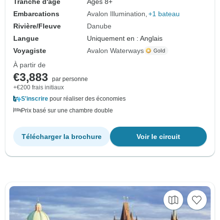
Tranche d'âge
Âges 8+
Embarcations
Avalon Illumination
+1 bateau
Rivière/Fleuve
Danube
Langue
Uniquement en : Anglais
Voyagiste
Avalon Waterways
À partir de
€3,883
par personne
+€200 frais initiaux
S'inscrire
pour réaliser des économies
Prix basé sur une chambre double
Télécharger la brochure
Voir le circuit