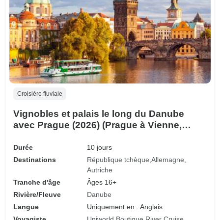
Croisière fluviale
Vignobles et palais le long du Danube
avec Prague (2026) (Prague à Vienne,
2026)
Durée
10 jours
Destinations
République tchèque
Allemagne
Autriche
Tranche d'âge
Âges 16+
Rivière/Fleuve
Danube
Langue
Uniquement en : Anglais
Voyagiste
Uniworld Boutique River Cruise