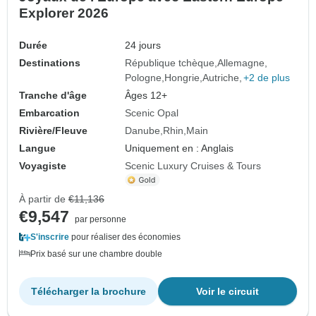
Explorer 2026
Durée
24 jours
Destinations
République tchèque
Allemagne
Pologne
Hongrie
Autriche
+2 de plus
Tranche d'âge
Âges 12+
Embarcation
Scenic Opal
Rivière/Fleuve
Danube
Rhin
Main
Langue
Uniquement en : Anglais
Voyagiste
Scenic Luxury Cruises & Tours
À partir de
€11,136
€9,547
par personne
S'inscrire
pour réaliser des économies
Prix basé sur une chambre double
Télécharger la brochure
Voir le circuit