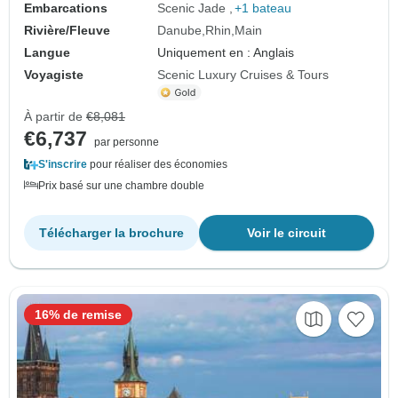
Embarcations
Scenic Jade
+1 bateau
Rivière/Fleuve
Danube
Rhin
Main
Langue
Uniquement en : Anglais
Voyagiste
Scenic Luxury Cruises & Tours
À partir de
€8,081
€6,737
par personne
S'inscrire
pour réaliser des économies
Prix basé sur une chambre double
Télécharger la brochure
Voir le circuit
16% de remise