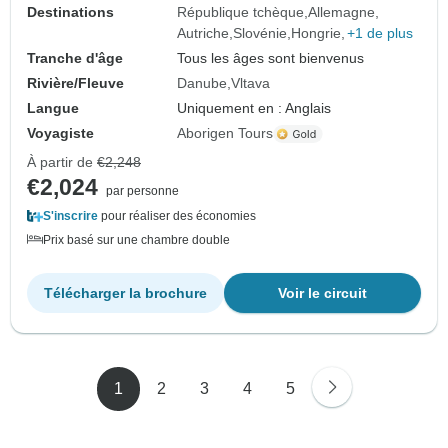
Destinations
République tchèque
Allemagne
Autriche
Slovénie
Hongrie
+1 de plus
Tranche d'âge
Tous les âges sont bienvenus
Rivière/Fleuve
Danube
Vltava
Langue
Uniquement en : Anglais
Voyagiste
Aborigen Tours
À partir de
€2,248
€2,024
par personne
S'inscrire
pour réaliser des économies
Prix basé sur une chambre double
Télécharger la brochure
Voir le circuit
1
2
3
4
5