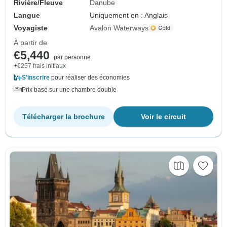
Rivière/Fleuve
Danube
Langue
Uniquement en : Anglais
Voyagiste
Avalon Waterways
À partir de
€5,440
par personne
+€257 frais initiaux
S'inscrire
pour réaliser des économies
Prix basé sur une chambre double
Télécharger la brochure
Voir le circuit