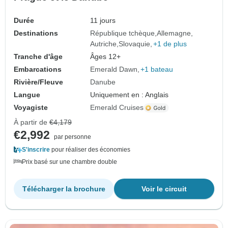
Durée
11 jours
Destinations
République tchèque
Allemagne
Autriche
Slovaquie
+1 de plus
Tranche d'âge
Âges 12+
Embarcations
Emerald Dawn
+1 bateau
Rivière/Fleuve
Danube
Langue
Uniquement en : Anglais
Voyagiste
Emerald Cruises
À partir de
€4,179
€2,992
par personne
S'inscrire
pour réaliser des économies
Prix basé sur une chambre double
Télécharger la brochure
Voir le circuit