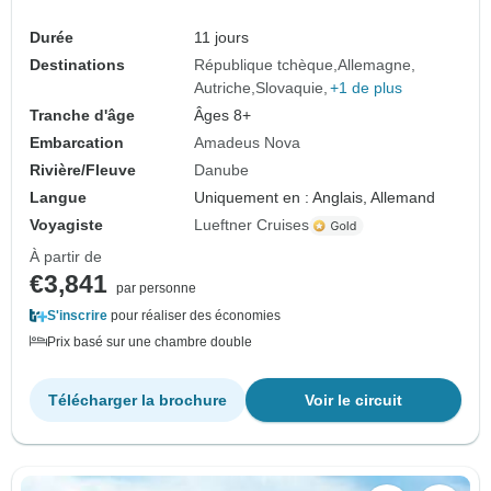
Durée
11 jours
Destinations
République tchèque
Allemagne
Autriche
Slovaquie
+1 de plus
Tranche d'âge
Âges 8+
Embarcation
Amadeus Nova
Rivière/Fleuve
Danube
Langue
Uniquement en : Anglais, Allemand
Voyagiste
Lueftner Cruises
À partir de
€3,841
par personne
S'inscrire
pour réaliser des économies
Prix basé sur une chambre double
Télécharger la brochure
Voir le circuit