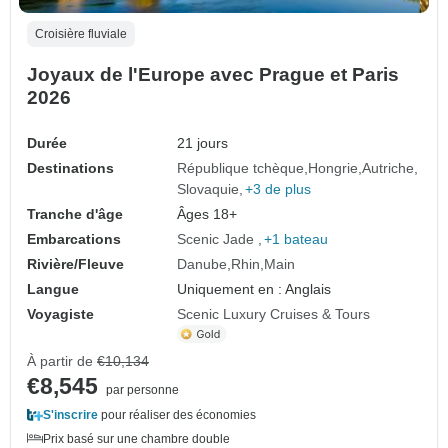
Croisière fluviale
Joyaux de l'Europe avec Prague et Paris
2026
Durée
21 jours
Destinations
République tchèque
Hongrie
Autriche
Slovaquie
+3 de plus
Tranche d'âge
Âges 18+
Embarcations
Scenic Jade
+1 bateau
Rivière/Fleuve
Danube
Rhin
Main
Langue
Uniquement en : Anglais
Voyagiste
Scenic Luxury Cruises & Tours
À partir de
€10,134
€8,545
par personne
S'inscrire
pour réaliser des économies
Prix basé sur une chambre double