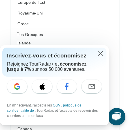
Europe de l'Est
Royaume-Uni
Grèce
Îles Grecques
Islande
Irlande
Inscrivez-vous et économisez
Rejoignez TourRadar+ et
économisez
Italie
jusqu'à 7%
sur nos 50 000 aventures.
Pays nordiques / Scandinavie
Portugal
Écosse
En m'inscrivant, j'accepte les
CGV
,
politique de
Espagne
confidentialité de
, TourRadar, et j'accepte de recevoir des
courriers commerciaux.
Turquie
Canada