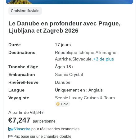
Croisière fluviale
Le Danube en profondeur avec Prague,
Ljubljana et Zagreb 2026
Durée
17 jours
Destinations
République tchèque
Allemagne
Autriche
Slovaquie
+3 de plus
Tranche d'âge
Âges 18+
Embarcation
Scenic Crystal
Rivière/Fleuve
Danube
Langue
Uniquement en : Anglais
Voyagiste
Scenic Luxury Cruises & Tours
À partir de
€8,347
€7,247
par personne
S'inscrire
pour réaliser des économies
Prix basé sur une chambre double