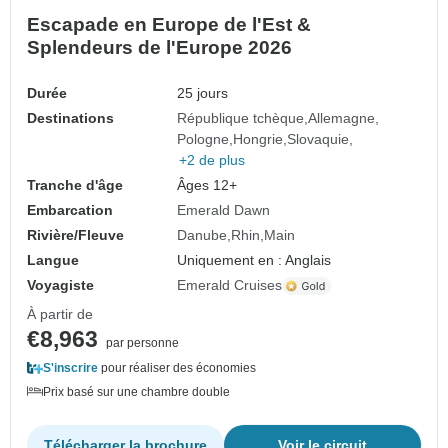
Escapade en Europe de l'Est &
Splendeurs de l'Europe 2026
Durée
25 jours
Destinations
République tchèque
Allemagne
Pologne
Hongrie
Slovaquie
+2 de plus
Tranche d'âge
Âges 12+
Embarcation
Emerald Dawn
Rivière/Fleuve
Danube
Rhin
Main
Langue
Uniquement en : Anglais
Voyagiste
Emerald Cruises
À partir de
€8,963
par personne
S'inscrire
pour réaliser des économies
Prix basé sur une chambre double
Télécharger la brochure
Voir le circuit