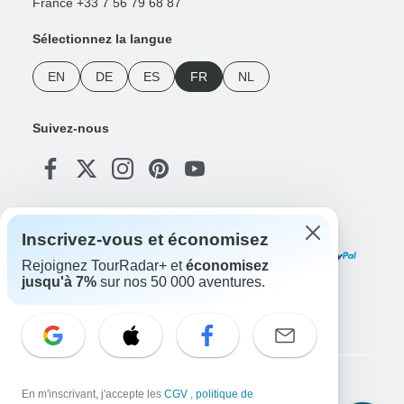
France +33 7 56 79 68 87
Sélectionnez la langue
EN
DE
ES
FR
NL
Suivez-nous
Modes de paiement
Inscrivez-vous et économisez
Rejoignez TourRadar+ et
économisez
jusqu'à 7%
sur nos 50 000 aventures.
Téléchargez notre application
Copyright © TourRadar. Tous droits réservés.
En m'inscrivant, j'accepte les
CGV
,
politique de