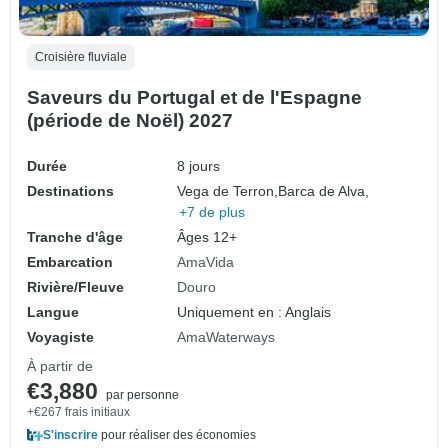
Croisière fluviale
Saveurs du Portugal et de l'Espagne
(période de Noël) 2027
Durée
8 jours
Destinations
Vega de Terron,
Barca de Alva,
+7 de plus
Tranche d'âge
Âges 12+
Embarcation
AmaVida
Rivière/Fleuve
Douro
Langue
Uniquement en : Anglais
Voyagiste
AmaWaterways
À partir de
€3,880
par personne
+€267 frais initiaux
S'inscrire
pour réaliser des économies