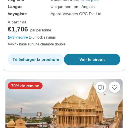
Langue
Uniquement en : Anglais
Voyagiste
Agora Voyages OPC Pvt Ltd
À partir de
€1,706
par personne
S'inscrire
to unlock savings
Prix basé sur une chambre double
Télécharger la brochure
Voir le circuit
70% de remise