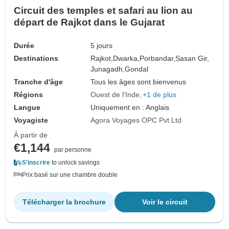
Circuit des temples et safari au lion au
départ de Rajkot dans le Gujarat
Durée
5 jours
Destinations
Rajkot,
Dwarka,
Porbandar,
Sasan Gir,
Junagadh,
Gondal
Tranche d'âge
Tous les âges sont bienvenus
Régions
Ouest de l'Inde
+1 de plus
Langue
Uniquement en : Anglais
Voyagiste
Agora Voyages OPC Pvt Ltd
À partir de
€1,144
par personne
S'inscrire
to unlock savings
Prix basé sur une chambre double
Télécharger la brochure
Voir le circuit