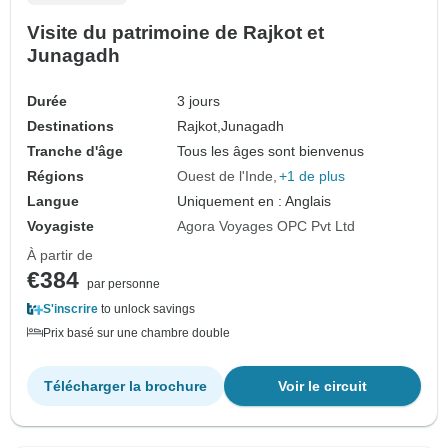
Visite du patrimoine de Rajkot et
Junagadh
Durée
3 jours
Destinations
Rajkot,
Junagadh
Tranche d'âge
Tous les âges sont bienvenus
Régions
Ouest de l'Inde
+1 de plus
Langue
Uniquement en : Anglais
Voyagiste
Agora Voyages OPC Pvt Ltd
À partir de
€384
par personne
S'inscrire
to unlock savings
Prix basé sur une chambre double
Télécharger la brochure
Voir le circuit