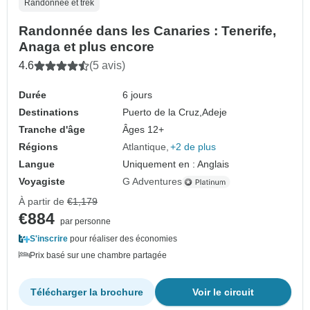
Randonnée et trek
Randonnée dans les Canaries : Tenerife,
Anaga et plus encore
4.6
(5 avis)
Durée
6 jours
Destinations
Puerto de la Cruz,
Adeje
Tranche d'âge
Âges 12+
Régions
Atlantique
+2 de plus
Langue
Uniquement en : Anglais
Voyagiste
G Adventures
À partir de
€1,179
€884
par personne
S'inscrire
pour réaliser des économies
Prix basé sur une chambre partagée
Télécharger la brochure
Voir le circuit