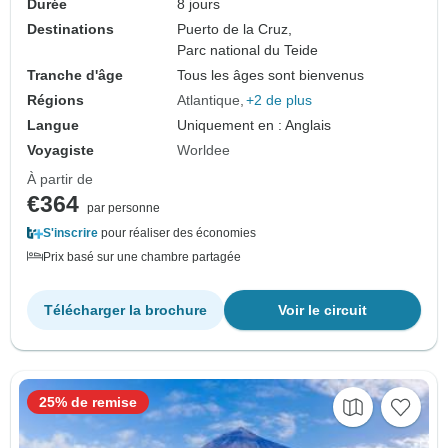
Durée
8 jours
Destinations
Puerto de la Cruz,
Parc national du Teide
Tranche d'âge
Tous les âges sont bienvenus
Régions
Atlantique
+2 de plus
Langue
Uniquement en : Anglais
Voyagiste
Worldee
À partir de
€364
par personne
S'inscrire
pour réaliser des économies
Prix basé sur une chambre partagée
Télécharger la brochure
Voir le circuit
25% de remise