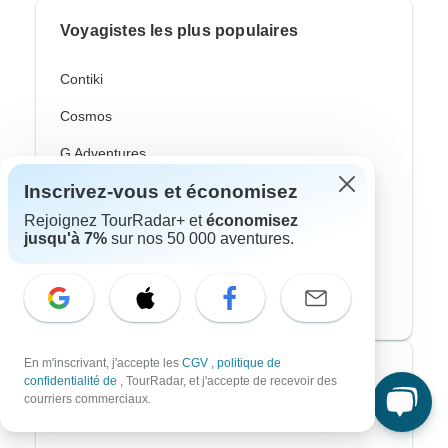
Voyagistes les plus populaires
Contiki
Cosmos
G Adventures
Inscrivez-vous et économisez
Intrepid
Rejoignez TourRadar+ et
économisez
Topdeck
jusqu'à 7%
sur nos 50 000 aventures.
Trafalgar
CroisiEurope River Cruises
En m'inscrivant, j'accepte les
CGV
,
politique de
Styles de voyage les plus populaires
confidentialité de
, TourRadar, et j'accepte de recevoir des
courriers commerciaux.
Adventure