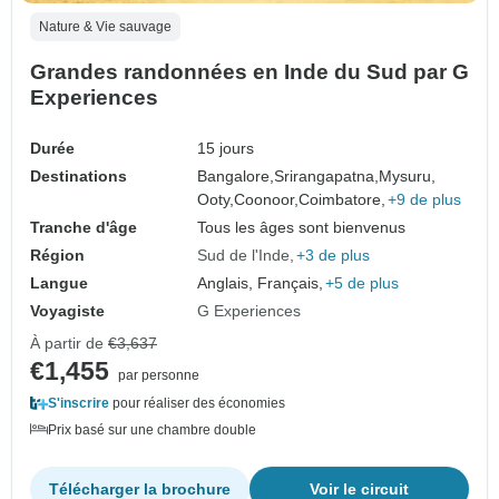
Nature & Vie sauvage
Grandes randonnées en Inde du Sud par G
Experiences
Durée
15 jours
Destinations
Bangalore,
Srirangapatna,
Mysuru,
Ooty,
Coonoor,
Coimbatore,
+9 de plus
Tranche d'âge
Tous les âges sont bienvenus
Région
Sud de l'Inde
+3 de plus
Langue
Anglais, Français,
+5 de plus
Voyagiste
G Experiences
À partir de
€3,637
€1,455
par personne
S'inscrire
pour réaliser des économies
Prix basé sur une chambre double
Télécharger la brochure
Voir le circuit