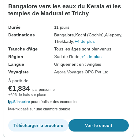
Bangalore vers les eaux du Kerala et les
temples de Madurai et Trichy
Durée
11 jours
Destinations
Bangalore,
Kochi (Cochin),
Alleppey,
Thekkady,
+4 de plus
Tranche d'âge
Tous les âges sont bienvenus
Région
Sud de l'Inde
+1 de plus
Langue
Uniquement en : Anglais
Voyagiste
Agora Voyages OPC Pvt Ltd
À partir de
€1,834
par personne
+€96 de frais sur place
S'inscrire
pour réaliser des économies
Prix basé sur une chambre double
Télécharger la brochure
Voir le circuit