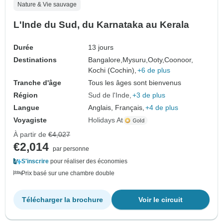
Nature & Vie sauvage
L'Inde du Sud, du Karnataka au Kerala
Durée
13 jours
Destinations
Bangalore,
Mysuru,
Ooty,
Coonoor,
Kochi (Cochin),
+6 de plus
Tranche d'âge
Tous les âges sont bienvenus
Région
Sud de l'Inde
+3 de plus
Langue
Anglais, Français,
+4 de plus
Voyagiste
Holidays At
À partir de
€4,027
€2,014
par personne
S'inscrire
pour réaliser des économies
Prix basé sur une chambre double
Télécharger la brochure
Voir le circuit