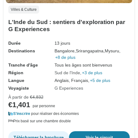
Villes & Culture
L'Inde du Sud : sentiers d'exploration par
G Experiences
Durée
13 jours
Destinations
Bangalore,
Srirangapatna,
Mysuru,
+8 de plus
Tranche d'âge
Tous les âges sont bienvenus
Région
Sud de l'Inde
+3 de plus
Langue
Anglais, Français,
+5 de plus
Voyagiste
G Experiences
À partir de
€4,832
€1,401
par personne
S'inscrire
pour réaliser des économies
Prix basé sur une chambre double
Télécharger la brochure
Voir le circuit