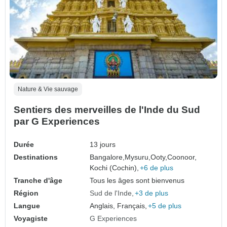
Nature & Vie sauvage
Sentiers des merveilles de l'Inde du Sud
par G Experiences
Durée
13 jours
Destinations
Bangalore,
Mysuru,
Ooty,
Coonoor,
Kochi (Cochin),
+6 de plus
Tranche d'âge
Tous les âges sont bienvenus
Région
Sud de l'Inde
+3 de plus
Langue
Anglais, Français,
+5 de plus
Voyagiste
G Experiences