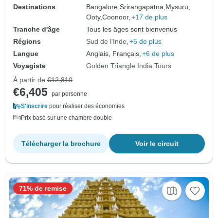
Destinations
Bangalore,
Srirangapatna,
Mysuru,
Ooty,
Coonoor,
+17 de plus
Tranche d'âge
Tous les âges sont bienvenus
Régions
Sud de l'Inde
+5 de plus
Langue
Anglais, Français,
+6 de plus
Voyagiste
Golden Triangle India Tours
À partir de
€12,810
€6,405
par personne
S'inscrire
pour réaliser des économies
Prix basé sur une chambre double
Télécharger la brochure
Voir le circuit
71% de remise