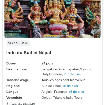
Villes & Culture
Inde du Sud et Népal
Durée
24 jours
Destinations
Bangalore,
Srirangapatna,
Mysuru,
Ooty,
Coonoor,
+17 de plus
Tranche d'âge
Tous les âges sont bienvenus
Régions
Sud de l'Inde
+5 de plus
Langue
Anglais, Français,
+6 de plus
Voyagiste
Golden Triangle India Tours
À partir de
€10,142