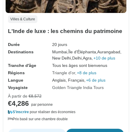
Villes & Culture
L'Inde de luxe : les chemins du patrimoine
Durée
20 jours
Destinations
Mumbai,
Île d'Éléphanta,
Aurangabad,
New Delhi,
Delhi,
Agra,
+10 de plus
Tranche d'âge
Tous les âges sont bienvenus
Régions
Triangle d'or
+8 de plus
Langue
Anglais, Français,
+6 de plus
Voyagiste
Golden Triangle India Tours
À partir de
€8,572
€4,286
par personne
S'inscrire
pour réaliser des économies
Prix basé sur une chambre double