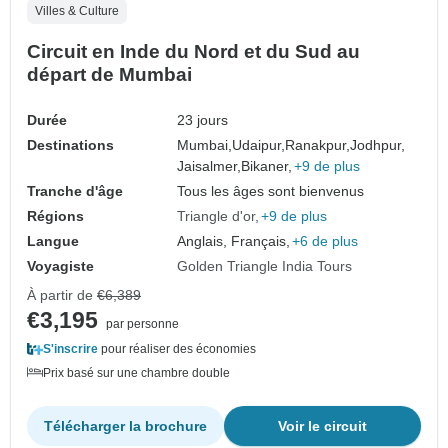
Villes & Culture
Circuit en Inde du Nord et du Sud au
départ de Mumbai
Durée
23 jours
Destinations
Mumbai,
Udaipur,
Ranakpur,
Jodhpur,
Jaisalmer,
Bikaner,
+9 de plus
Tranche d'âge
Tous les âges sont bienvenus
Régions
Triangle d'or
+9 de plus
Langue
Anglais, Français,
+6 de plus
Voyagiste
Golden Triangle India Tours
À partir de
€6,389
€3,195
par personne
S'inscrire
pour réaliser des économies
Prix basé sur une chambre double
Télécharger la brochure
Voir le circuit