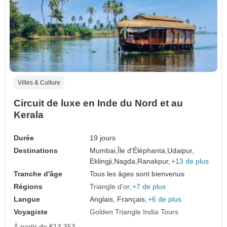
Villes & Culture
Circuit de luxe en Inde du Nord et au
Kerala
Durée
19 jours
Destinations
Mumbai,
Île d'Éléphanta,
Udaipur,
Eklingji,
Nagda,
Ranakpur,
+13 de plus
Tranche d'âge
Tous les âges sont bienvenus
Régions
Triangle d'or
+7 de plus
Langue
Anglais, Français,
+6 de plus
Voyagiste
Golden Triangle India Tours
À partir de
€13,353