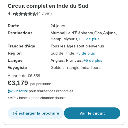
Circuit complet en Inde du Sud
4.5
(4 avis)
Durée
24 jours
Destinations
Mumbai,
Île d'Éléphanta,
Goa,
Anjuna,
Hampi,
Mysuru,
+11 de plus
Tranche d'âge
Tous les âges sont bienvenus
Région
Sud de l'Inde
+3 de plus
Langue
Anglais, Français,
+6 de plus
Voyagiste
Golden Triangle India Tours
À partir de
€6,359
€3,179
par personne
S'inscrire
pour réaliser des économies
Prix basé sur une chambre double
Télécharger la brochure
Voir le circuit