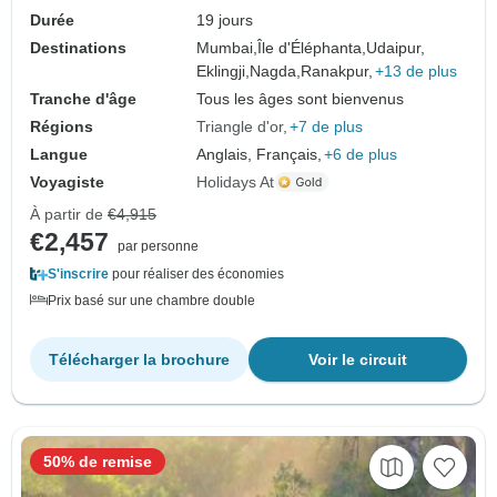
Durée
19 jours
Destinations
Mumbai,
Île d'Éléphanta,
Udaipur,
Eklingji,
Nagda,
Ranakpur,
+13 de plus
Tranche d'âge
Tous les âges sont bienvenus
Régions
Triangle d'or
+7 de plus
Langue
Anglais, Français,
+6 de plus
Voyagiste
Holidays At
À partir de
€4,915
€2,457
par personne
S'inscrire
pour réaliser des économies
Prix basé sur une chambre double
Télécharger la brochure
Voir le circuit
50% de remise