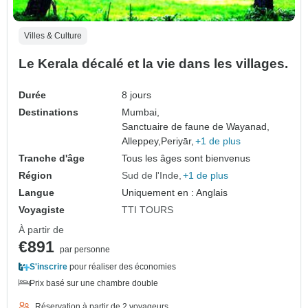
Villes & Culture
Le Kerala décalé et la vie dans les villages.
Durée
8 jours
Destinations
Mumbai,
Sanctuaire de faune de Wayanad,
Alleppey,
Periyār,
+1 de plus
Tranche d'âge
Tous les âges sont bienvenus
Région
Sud de l'Inde
+1 de plus
Langue
Uniquement en : Anglais
Voyagiste
TTI TOURS
À partir de
€891
par personne
S'inscrire
pour réaliser des économies
Prix basé sur une chambre double
Réservation à partir de 2 voyageurs