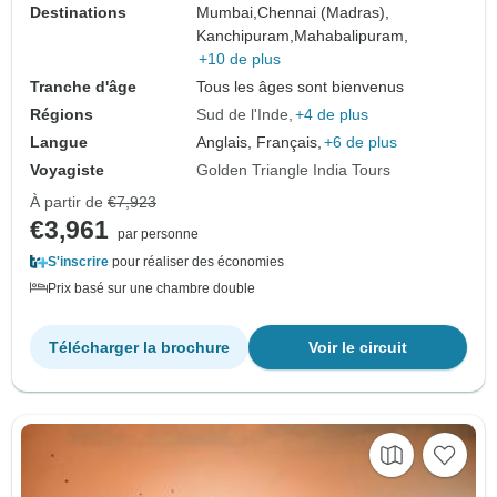
Destinations
Mumbai,
Chennai (Madras),
Kanchipuram,
Mahabalipuram,
+10 de plus
Tranche d'âge
Tous les âges sont bienvenus
Régions
Sud de l'Inde
+4 de plus
Langue
Anglais, Français,
+6 de plus
Voyagiste
Golden Triangle India Tours
À partir de
€7,923
€3,961
par personne
S'inscrire
pour réaliser des économies
Prix basé sur une chambre double
Télécharger la brochure
Voir le circuit