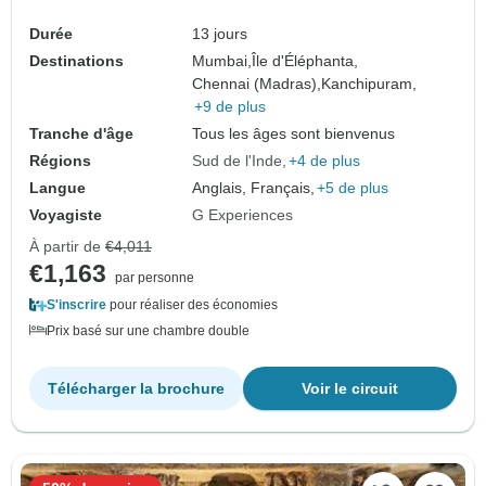
Durée
13 jours
Destinations
Mumbai,
Île d'Éléphanta,
Chennai (Madras),
Kanchipuram,
+9 de plus
Tranche d'âge
Tous les âges sont bienvenus
Régions
Sud de l'Inde
+4 de plus
Langue
Anglais, Français,
+5 de plus
Voyagiste
G Experiences
À partir de
€4,011
€1,163
par personne
S'inscrire
pour réaliser des économies
Prix basé sur une chambre double
Télécharger la brochure
Voir le circuit