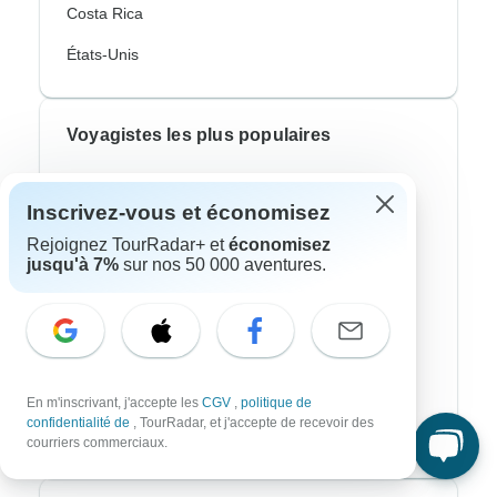
Costa Rica
États-Unis
Voyagistes les plus populaires
Contiki
Inscrivez-vous et économisez
Cosmos
Rejoignez TourRadar+ et
économisez
jusqu'à 7%
sur nos 50 000 aventures.
G Adventures
Intrepid
Topdeck
Trafalgar
En m'inscrivant, j'accepte les
CGV
,
politique de
confidentialité de
, TourRadar, et j'accepte de recevoir des
CroisiEurope River Cruises
courriers commerciaux.