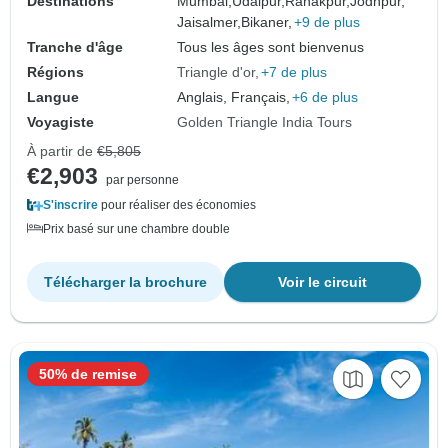
Destinations
Mumbai,
Udaipur,
Ranakpur,
Jodhpur,
Jaisalmer,
Bikaner,
+9 de plus
Tranche d'âge
Tous les âges sont bienvenus
Régions
Triangle d'or
+7 de plus
Langue
Anglais, Français,
+6 de plus
Voyagiste
Golden Triangle India Tours
À partir de
€5,805
€2,903
par personne
S'inscrire
pour réaliser des économies
Prix basé sur une chambre double
Télécharger la brochure
Voir le circuit
50% de remise