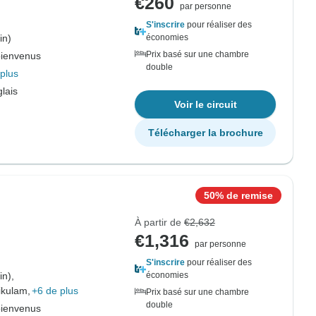
€260
par personne
S'inscrire
pour réaliser des
in)
économies
Prix basé sur une chambre
bienvenus
double
plus
lais
Voir le circuit
Télécharger la brochure
50% de remise
À partir de
€2,632
€1,316
par personne
S'inscrire
pour réaliser des
in),
économies
ikulam,
+6 de plus
Prix basé sur une chambre
double
bienvenus