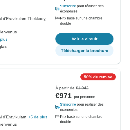
S'inscrire
pour réaliser des
économies
l d'Eravikulam,
Thekkady,
Prix basé sur une chambre
double
bienvenus
Voir le circuit
plus
lais
Télécharger la brochure
50% de remise
À partir de
€1,942
€971
par personne
S'inscrire
pour réaliser des
économies
l d'Eravikulam,
+5 de plus
Prix basé sur une chambre
double
bienvenus