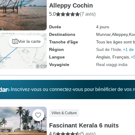
Alleppy Cochin
5.0
(7 avis)
Durée
4 jours
Destinations
Munnar,
Alleppey,
Koc
Voir la carte
Tranche d'âge
Tous les âges sont 
Région
Sud de l'Inde
+1 de 
Langue
Anglais, Français,
+5
Voyagiste
Real viaggi india
Inscrivez-vous ou connectez-vous pour bénéficier de vos
Villes & Culture
Fascinant Kerala 6 nuits
4.6
(5 avis)