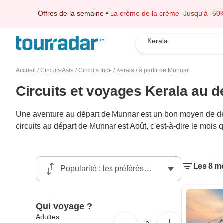
Offres de la semaine
•
La crème de la crème
Jusqu'à -50
Kerala
Accueil
/
Circuits Asie
/
Circuits Inde
/
Kerala
/
à partir de Munnar
Circuits et voyages Kerala au 
Une aventure au départ de Munnar est un bon moyen de décou
circuits au départ de Munnar est Août, c'est-à-dire le mois
Les 8 me
Qui voyage ?
Adultes