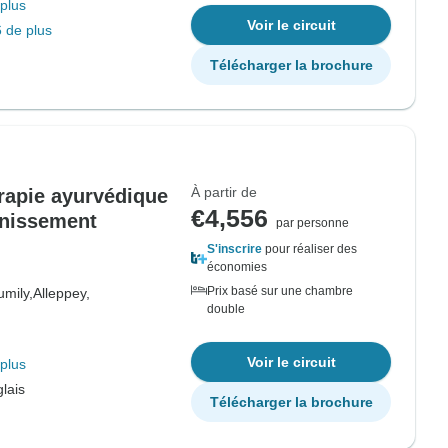
plus
Voir le circuit
 de plus
Télécharger la brochure
À partir de
érapie ayurvédique
€4,556
unissement
par personne
S'inscrire
pour réaliser des
économies
Prix basé sur une chambre
umily,
Alleppey,
double
Voir le circuit
plus
lais
Télécharger la brochure