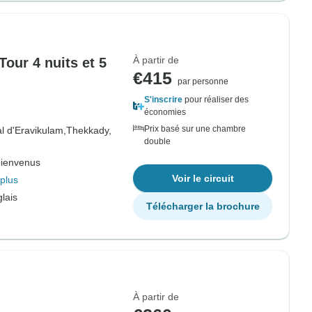
À partir de
Tour 4 nuits et 5
€415
par personne
S'inscrire
pour réaliser des
économies
Prix basé sur une chambre
l d'Eravikulam,
Thekkady,
double
bienvenus
Voir le circuit
plus
lais
Télécharger la brochure
À partir de