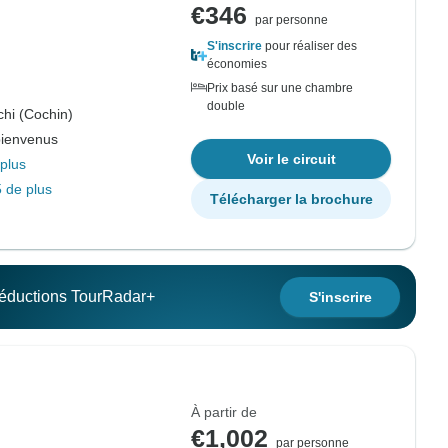
€346
par personne
S'inscrire
pour réaliser des
économies
Prix basé sur une chambre
double
hi (Cochin)
bienvenus
Voir le circuit
plus
 de plus
Télécharger la brochure
 réductions TourRadar+
S'inscrire
À partir de
€1,002
par personne