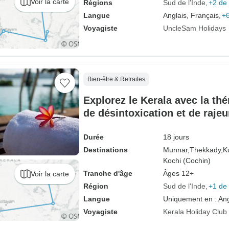
Voir la carte
Régions
Sud de l'Inde
+2 de 
Langue
Anglais, Français,
+6
Voyagiste
UncleSam Holidays
Bien-être & Retraites
Explorez le Kerala avec la th
de désintoxication et de raje
Durée
18 jours
Destinations
Munnar,
Thekkady,
K
Kochi (Cochin)
Tranche d'âge
Âges 12+
Voir la carte
Région
Sud de l'Inde
+1 de 
Langue
Uniquement en : Ang
Voyagiste
Kerala Holiday Club