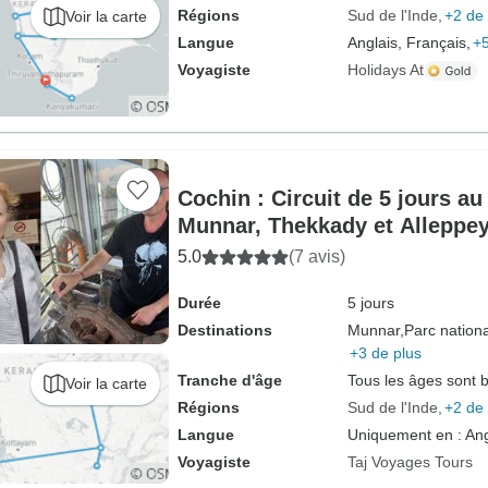
Régions
Sud de l'Inde
+2 de 
Voir la carte
Langue
Anglais, Français,
+5
Voyagiste
Holidays At
Cochin : Circuit de 5 jours au
Munnar, Thekkady et Alleppey
5.0
(7 avis)
Durée
5 jours
Destinations
Munnar,
Parc nationa
+3 de plus
Tranche d'âge
Tous les âges sont 
Voir la carte
Régions
Sud de l'Inde
+2 de 
Langue
Uniquement en : Ang
Voyagiste
Taj Voyages Tours