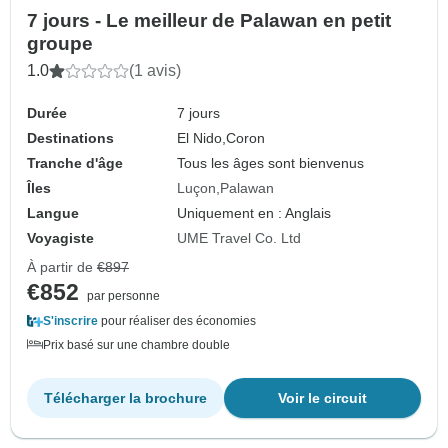
7 jours - Le meilleur de Palawan en petit
groupe
1.0
(1 avis)
Durée
7 jours
Destinations
El Nido,
Coron
Tranche d'âge
Tous les âges sont bienvenus
Îles
Luçon
Palawan
Langue
Uniquement en : Anglais
Voyagiste
UME Travel Co. Ltd
À partir de
€897
€852
par personne
S'inscrire
pour réaliser des économies
Prix basé sur une chambre double
Télécharger la brochure
Voir le circuit