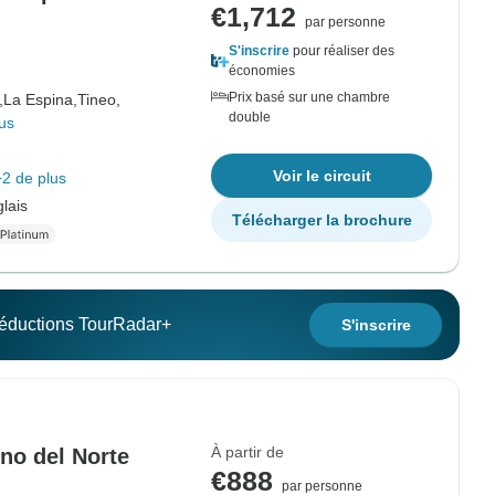
€1,712
par personne
S'inscrire
pour réaliser des
économies
Prix basé sur une chambre
,
La Espina,
Tineo,
double
us
Voir le circuit
+2 de plus
lais
Télécharger la brochure
 réductions TourRadar+
S'inscrire
À partir de
no del Norte
€888
par personne