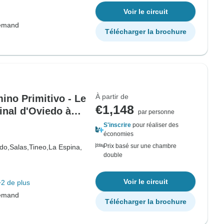
Voir le circuit
lemand
Télécharger la brochure
À partir de
no Primitivo - Le
€1,148
inal d'Oviedo à
par personne
S'inscrire
pour réaliser des
économies
Prix basé sur une chambre
do,
Salas,
Tineo,
La Espina,
double
Voir le circuit
+2 de plus
lemand
Télécharger la brochure