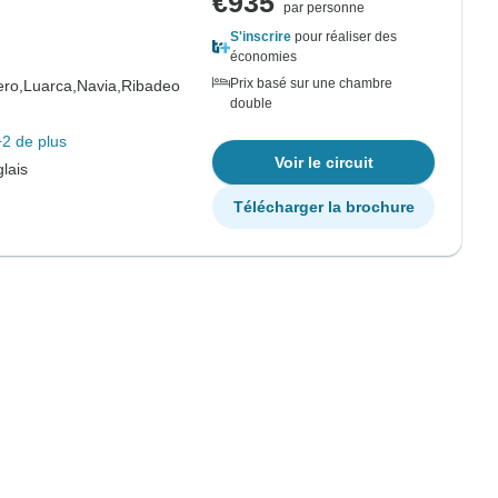
€935
par personne
S'inscrire
pour réaliser des
économies
Prix basé sur une chambre
ero,
Luarca,
Navia,
Ribadeo
double
+2 de plus
Voir le circuit
lais
Télécharger la brochure