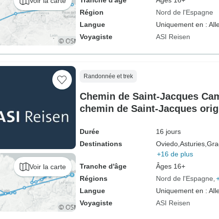
Tranche d'âge
Âges 16+
Voir la carte
Région
Nord de l'Espagne
Langue
Uniquement en : Al
Voyagiste
ASI Reisen
Randonnée et trek
Chemin de Saint-Jacques Cami
chemin de Saint-Jacques orig
Saint-Jacques (16 jours)
Durée
16 jours
Destinations
Oviedo,
Asturies,
Gra
+16 de plus
Tranche d'âge
Âges 16+
Voir la carte
Régions
Nord de l'Espagne
Langue
Uniquement en : Al
Voyagiste
ASI Reisen