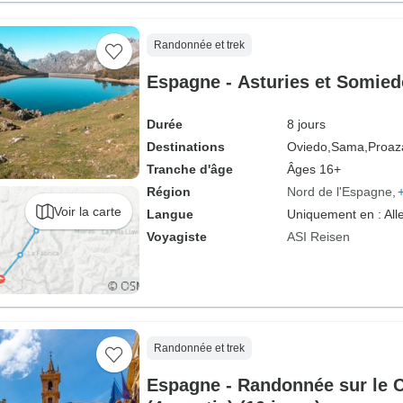
Randonnée et trek
Espagne - Asturies et Somiedo
Durée
8 jours
Destinations
Oviedo,
Sama,
Proaz
Tranche d'âge
Âges 16+
Région
Nord de l'Espagne
Voir la carte
Langue
Uniquement en : Al
Voyagiste
ASI Reisen
Randonnée et trek
Espagne - Randonnée sur le 