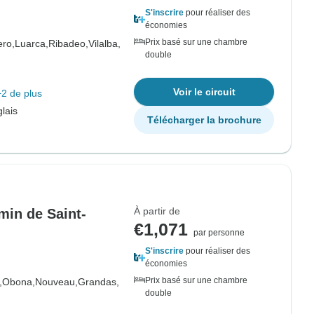
S'inscrire
pour réaliser des
économies
Prix basé sur une chambre
ero,
Luarca,
Ribadeo,
Vilalba,
double
Voir le circuit
+2 de plus
lais
Télécharger la brochure
À partir de
min de Saint-
€1,071
par personne
S'inscrire
pour réaliser des
économies
Prix basé sur une chambre
,
Obona,
Nouveau,
Grandas,
double