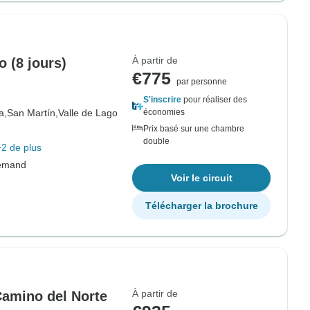
À partir de
 (8 jours)
€775
par personne
S'inscrire
pour réaliser des
a,
San Martín,
Valle de Lago
économies
Prix basé sur une chambre
double
+2 de plus
lemand
Voir le circuit
Télécharger la brochure
À partir de
Camino del Norte