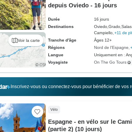
depuis Oviedo - 16 jours
Durée
16 jours
Destinations
Oviedo,
Grado,
Salas
Campiello,
+11 de pl
Tranche d'âge
Âges 12+
Voir la carte
Régions
Nord de l'Espagne
Langue
Uniquement en : Ang
Voyagiste
On The Go Tours
Inscrivez-vous ou connectez-vous pour bénéficier de vos
Vélo
Espagne - en vélo sur le Cami
(partie 2) (10 jours)