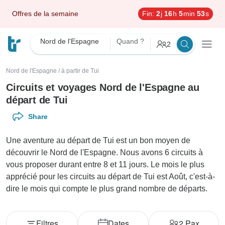
Offres de la semaine
Fin:
2
j
16
h
5
min
52
s
Nord de l'Espagne
Quand ?
2
Nord de l'Espagne
/
à partir de Tui
Circuits et voyages Nord de l'Espagne au
départ de Tui
Share
Une aventure au départ de Tui est un bon moyen de
découvrir le Nord de l'Espagne. Nous avons 6 circuits à
vous proposer durant entre 8 et 11 jours. Le mois le plus
apprécié pour les circuits au départ de Tui est Août, c'est-à-
dire le mois qui compte le plus grand nombre de départs.
Filtres
Dates
2
Pax