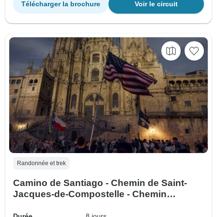
Télécharger la brochure
Voir le circuit
Randonnée et trek
Camino de Santiago - Chemin de Saint-
Jacques-de-Compostelle - Chemin
portugais - De Tui à Saint-Jacques-de-
Compostelle
Durée
8 jours