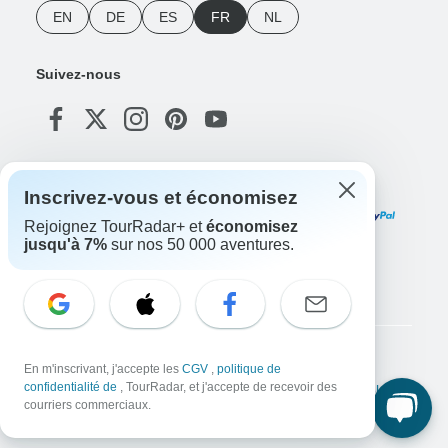
EN
DE
ES
FR
NL
Suivez-nous
Modes de paiement
Inscrivez-vous et économisez
Rejoignez TourRadar+ et
économisez
jusqu'à 7%
sur nos 50 000 aventures.
Téléchargez notre application
Copyright © TourRadar. Tous droits réservés.
En m'inscrivant, j'accepte les
CGV
,
politique de
confidentialité de
, TourRadar, et j'accepte de recevoir des
Mentions légales
Politique de confidentialité
Cookies
Conditions générales d'utilisation
courriers commerciaux.