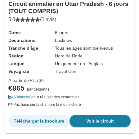
Circuit animalier en Uttar Pradesh - 6 jours
(TOUT COMPRIS)
5.0
(2 avis)
Durée
6 jours
Destinations
Lucknow
Tranche d'âge
Tous les âges sont bienvenus
Région
Nord de l'Inde
Langue
Uniquement en : Anglais
Voyagiste
Travel Con
À partir de
€1,730
€865
par personne
S'inscrire
pour réaliser des économies
Prix basé sur la chambre la moins chère
Télécharger la brochure
Voir le circuit