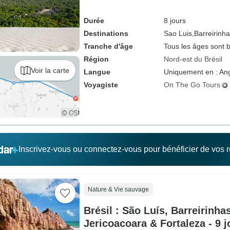
Durée
8 jours
Destinations
Sao Luis,
Barreirinha
Tranche d'âge
Tous les âges sont 
Région
Nord-est du Brésil
Voir la carte
Langue
Uniquement en : Ang
Voyagiste
On The Go Tours
Inscrivez-vous ou connectez-vous pour bénéficier de vos
Nature & Vie sauvage
Brésil : São Luís, Barreirinha
Jericoacoara & Fortaleza - 9 j