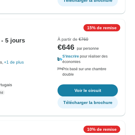
Télécharger la brochure
15% de remise
À partir de
€760
- 5 jours
€646
par personne
S'inscrire
pour réaliser des
s,
+1 de plus
économies
Prix basé sur une chambre
double
tugais
Voir le circuit
Télécharger la brochure
10% de remise