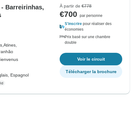
À partir de
€778
- Barreirinhas,
€700
s
par personne
S'inscrire
pour réaliser des
économies
Prix basé sur une chambre
double
s,
Atines,
ranhão
Voir le circuit
bienvenus
Télécharger la brochure
lais, Espagnol