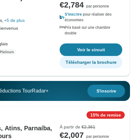
€2,784
par personne
S'inscrire
pour réaliser des
s,
+5 de plus
économies
Prix basé sur une chambre
bienvenus
double
lais
Voir le circuit
Télécharger la brochure
 réductions TourRadar+
S'inscrire
15% de remise
À partir de
€2,361
s, Atins, Parnaíba,
€2,007
ours
par personne