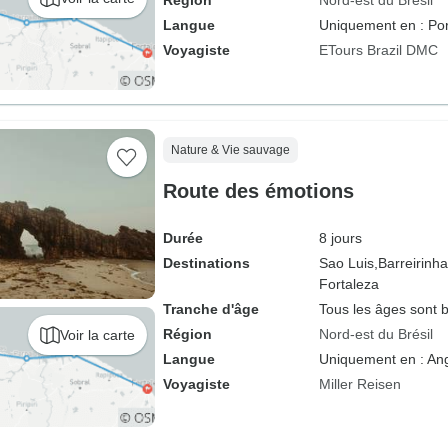
Région
Nord-est du Brésil
Langue
Uniquement en : Por
Voyagiste
ETours Brazil DMC
Nature & Vie sauvage
Route des émotions
Durée
8 jours
Destinations
Sao Luis,
Barreirinha
Fortaleza
Tranche d'âge
Tous les âges sont 
Région
Nord-est du Brésil
Voir la carte
Langue
Uniquement en : Ang
Voyagiste
Miller Reisen