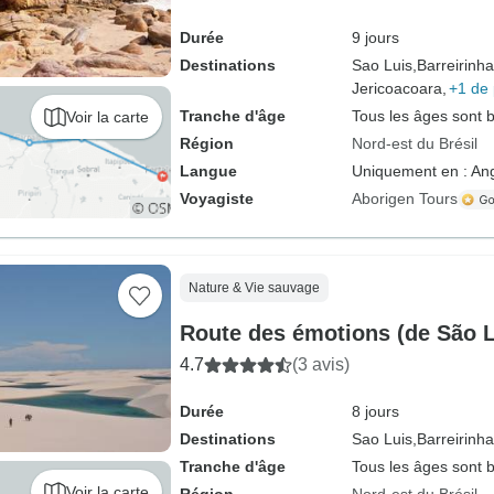
Durée
9 jours
Destinations
Sao Luis,
Barreirinha
Jericoacoara,
+1 de 
Tranche d'âge
Tous les âges sont 
Voir la carte
Région
Nord-est du Brésil
Langue
Uniquement en : Ang
Voyagiste
Aborigen Tours
Nature & Vie sauvage
Route des émotions (de São L
4.7
(3 avis)
Durée
8 jours
Destinations
Sao Luis,
Barreirinha
Tranche d'âge
Tous les âges sont 
Voir la carte