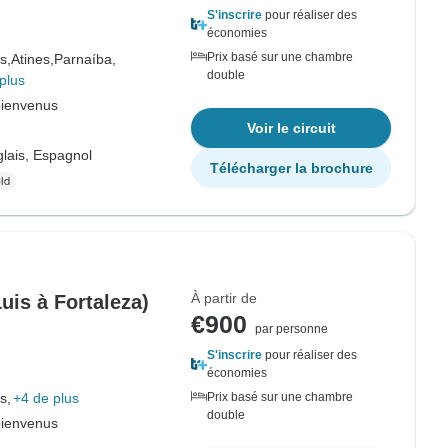
S'inscrire
pour réaliser des
économies
Prix basé sur une chambre
s,
Atines,
Parnaíba,
double
plus
bienvenus
Voir le circuit
lais, Espagnol
Télécharger la brochure
À partir de
uis à Fortaleza)
€900
par personne
S'inscrire
pour réaliser des
économies
s,
+4 de plus
Prix basé sur une chambre
double
bienvenus