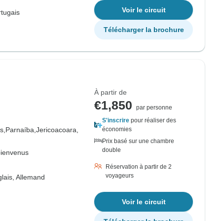
Voir le circuit
tugais
Télécharger la brochure
À partir de
€1,850
par personne
S'inscrire
pour réaliser des
s,
Parnaíba,
Jericoacoara,
économies
Prix basé sur une chambre
double
bienvenus
Réservation à partir de 2
voyageurs
lais, Allemand
Voir le circuit