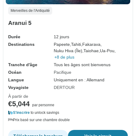
Merveilles de l'Antiquité
Aranui 5
Durée
12 jours
Destinations
Papeete,
Tahiti,
Fakarava,
Nuku Hiva (Île),
Taiohae,
Ua-Pou,
+8 de plus
Tranche d'âge
Tous les âges sont bienvenus
Océan
Pacifique
Langue
Uniquement en : Allemand
Voyagiste
DERTOUR
À partir de
€5,044
par personne
S'inscrire
to unlock savings
Prix basé sur une chambre double