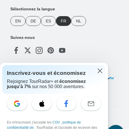
Sélectionnez la langue
EN
DE
ES
FR
NL
Suivez-nous
Modes de paiement
Inscrivez-vous et économisez
Rejoignez TourRadar+ et
économisez
jusqu'à 7%
sur nos 50 000 aventures.
Téléchargez notre application
Copyright © TourRadar. Tous droits réservés.
En m'inscrivant, j'accepte les
CGV
,
politique de
confidentialité de
, TourRadar, et j'accepte de recevoir des
Mentions légales
Politique de confidentialité
Cookies