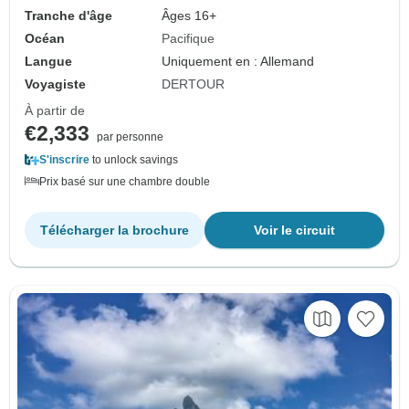
Tranche d'âge
Âges 16+
Océan
Pacifique
Langue
Uniquement en : Allemand
Voyagiste
DERTOUR
À partir de
€2,333
par personne
S'inscrire
to unlock savings
Prix basé sur une chambre double
Télécharger la brochure
Voir le circuit