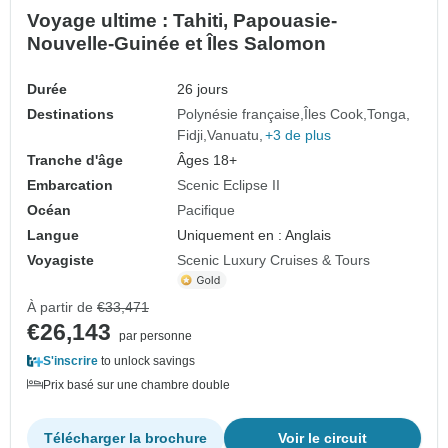
Voyage ultime : Tahiti, Papouasie-
Nouvelle-Guinée et Îles Salomon
Durée
26 jours
Destinations
Polynésie française
Îles Cook
Tonga
Fidji
Vanuatu
+3 de plus
Tranche d'âge
Âges 18+
Embarcation
Scenic Eclipse II
Océan
Pacifique
Langue
Uniquement en : Anglais
Voyagiste
Scenic Luxury Cruises & Tours
À partir de
€33,471
€26,143
par personne
S'inscrire
to unlock savings
Prix basé sur une chambre double
Télécharger la brochure
Voir le circuit