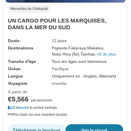
Merveilles de l'Antiquité
UN CARGO POUR LES MARQUISES,
DANS LA MER DU SUD
Durée
12 jours
Destinations
Papeete,
Fakarava,
Makatea,
Nuku Hiva (Île),
Taiohae,
+8 de plus
Tranche d'âge
Tous les âges sont bienvenus
Océan
Pacifique
Langue
Uniquement en : Anglais, Allemand
Voyagiste
Inventia
À partir de
€5,566
par personne
S'inscrire
to unlock savings
Prix basé sur une chambre double
Télécharger la brochure
Voir le circuit