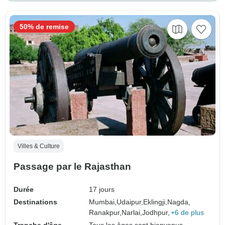
50% de remise
Villes & Culture
Passage par le Rajasthan
Durée
17 jours
Destinations
Mumbai,
Udaipur,
Eklingji,
Nagda,
Ranakpur,
Narlai,
Jodhpur,
+6 de plus
Tranche d'âge
Tous les âges sont bienvenus