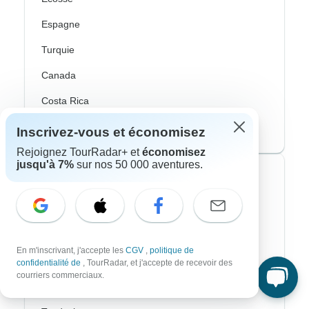
Espagne
Turquie
Canada
Costa Rica
États-Unis
Inscrivez-vous et économisez
Rejoignez TourRadar+ et
économisez
jusqu'à 7%
sur nos 50 000 aventures.
Voyagistes les plus populaires
Contiki
Cosmos
En m'inscrivant, j'accepte les
CGV
,
politique de
G Adventures
confidentialité de
, TourRadar, et j'accepte de recevoir des
courriers commerciaux.
Intrepid