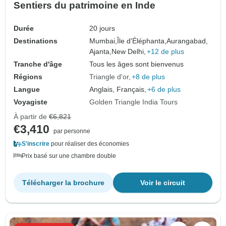
Sentiers du patrimoine en Inde
Durée
20 jours
Destinations
Mumbai,
Île d'Éléphanta,
Aurangabad,
Ajanta,
New Delhi,
+12 de plus
Tranche d'âge
Tous les âges sont bienvenus
Régions
Triangle d'or
+8 de plus
Langue
Anglais, Français,
+6 de plus
Voyagiste
Golden Triangle India Tours
À partir de
€6,821
€3,410
par personne
S'inscrire
pour réaliser des économies
Prix basé sur une chambre double
Télécharger la brochure
Voir le circuit