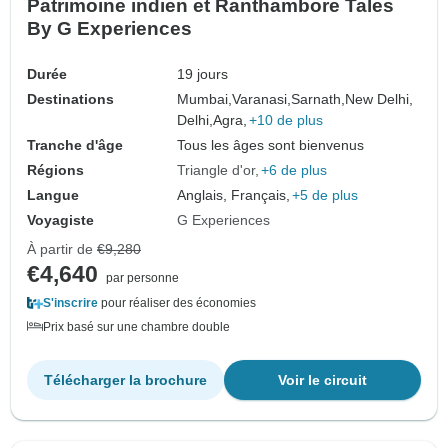
Patrimoine indien et Ranthambore Tales
By G Experiences
Durée
19 jours
Destinations
Mumbai,
Varanasi,
Sarnath,
New Delhi,
Delhi,
Agra,
+10 de plus
Tranche d'âge
Tous les âges sont bienvenus
Régions
Triangle d'or
+6 de plus
Langue
Anglais, Français,
+5 de plus
Voyagiste
G Experiences
À partir de
€9,280
€4,640
par personne
S'inscrire
pour réaliser des économies
Prix basé sur une chambre double
Télécharger la brochure
Voir le circuit