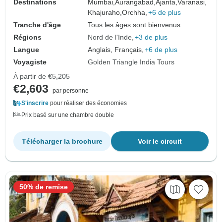
Destinations
Mumbai,
Aurangabad,
Ajanta,
Varanasi,
Khajuraho,
Orchha,
+6 de plus
Tranche d'âge
Tous les âges sont bienvenus
Régions
Nord de l'Inde
+3 de plus
Langue
Anglais, Français,
+6 de plus
Voyagiste
Golden Triangle India Tours
À partir de
€5,205
€2,603
par personne
S'inscrire
pour réaliser des économies
Prix basé sur une chambre double
Télécharger la brochure
Voir le circuit
50% de remise