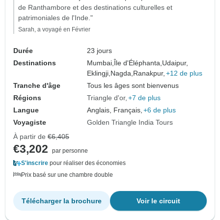
de Ranthambore et des destinations culturelles et
patrimoniales de l'Inde."
Sarah, a voyagé en Février
Durée
23 jours
Destinations
Mumbai,
Île d'Éléphanta,
Udaipur,
Eklingji,
Nagda,
Ranakpur,
+12 de plus
Tranche d'âge
Tous les âges sont bienvenus
Régions
Triangle d'or
+7 de plus
Langue
Anglais, Français,
+6 de plus
Voyagiste
Golden Triangle India Tours
À partir de
€6,405
€3,202
par personne
S'inscrire
pour réaliser des économies
Prix basé sur une chambre double
Télécharger la brochure
Voir le circuit