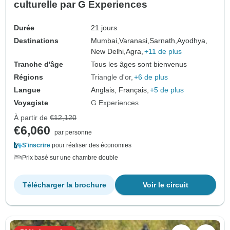
culturelle par G Experiences
Durée
21 jours
Destinations
Mumbai,
Varanasi,
Sarnath,
Ayodhya,
New Delhi,
Agra,
+11 de plus
Tranche d'âge
Tous les âges sont bienvenus
Régions
Triangle d'or
+6 de plus
Langue
Anglais, Français,
+5 de plus
Voyagiste
G Experiences
À partir de
€12,120
€6,060
par personne
S'inscrire
pour réaliser des économies
Prix basé sur une chambre double
Télécharger la brochure
Voir le circuit