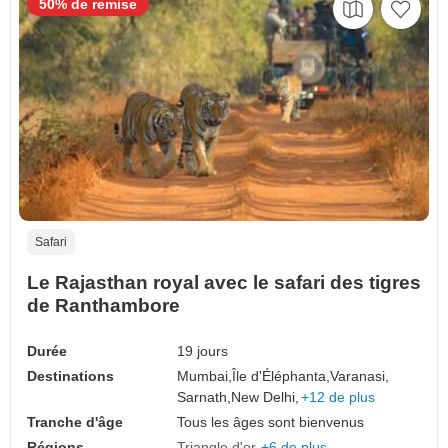
50% de remise
Safari
Le Rajasthan royal avec le safari des tigres
de Ranthambore
Durée
19 jours
Destinations
Mumbai,
Île d'Éléphanta,
Varanasi,
Sarnath,
New Delhi,
+12 de plus
Tranche d'âge
Tous les âges sont bienvenus
Régions
Triangle d'or
+6 de plus