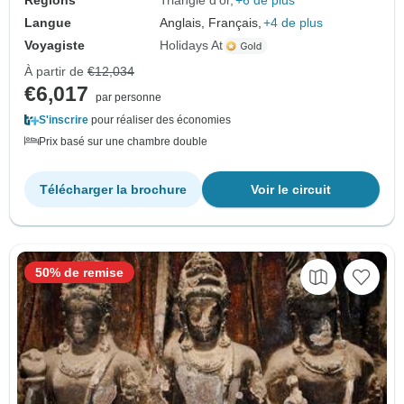
Régions
Triangle d'or
+6 de plus
Langue
Anglais, Français,
+4 de plus
Voyagiste
Holidays At
À partir de
€12,034
€6,017
par personne
S'inscrire
pour réaliser des économies
Prix basé sur une chambre double
Télécharger la brochure
Voir le circuit
50% de remise