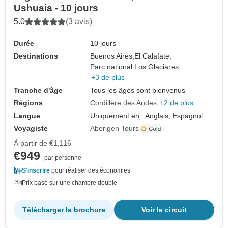
Ushuaia - 10 jours
5.0
(3 avis)
Durée
10 jours
Destinations
Buenos Aires,
El Calafate,
Parc national Los Glaciares,
+3 de plus
Tranche d'âge
Tous les âges sont bienvenus
Régions
Cordillère des Andes
+2 de plus
Langue
Uniquement en : Anglais, Espagnol
Voyagiste
Aborigen Tours
À partir de
€1,116
€949
par personne
S'inscrire
pour réaliser des économies
Prix basé sur une chambre double
Télécharger la brochure
Voir le circuit