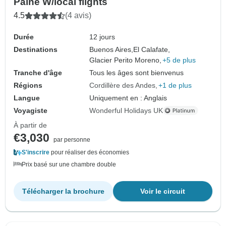
Paine W/local flights
4.5
(4 avis)
Durée
12 jours
Destinations
Buenos Aires,
El Calafate,
Glacier Perito Moreno,
+5 de plus
Tranche d'âge
Tous les âges sont bienvenus
Régions
Cordillère des Andes
+1 de plus
Langue
Uniquement en : Anglais
Voyagiste
Wonderful Holidays UK
À partir de
€3,030
par personne
S'inscrire
pour réaliser des économies
Prix basé sur une chambre double
Télécharger la brochure
Voir le circuit