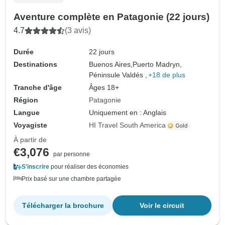
Aventure complète en Patagonie (22 jours)
4.7
(3 avis)
Durée
22 jours
Destinations
Buenos Aires,
Puerto Madryn,
Péninsule Valdés ,
+18 de plus
Tranche d'âge
Âges 18+
Région
Patagonie
Langue
Uniquement en : Anglais
Voyagiste
HI Travel South America
À partir de
€3,076
par personne
S'inscrire
pour réaliser des économies
Prix basé sur une chambre partagée
Télécharger la brochure
Voir le circuit