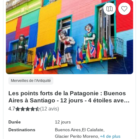
Merveilles de l'Antiquité
Les points forts de la Patagonie : Buenos
Aires à Santiago - 12 jours - 4 étoiles avec
prise en charge à l'hôtel
4.7
(12 avis)
Durée
12 jours
Destinations
Buenos Aires,
El Calafate,
Glacier Perito Moreno,
+4 de plus