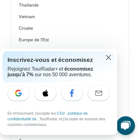
Thaïlande
Vietnam
Croatie
Europe de l'Est
Royaume-Uni
Inscrivez-vous et économisez
Grèce
Rejoignez TourRadar+ et
économisez
jusqu'à 7%
sur nos 50 000 aventures.
Îles Grecques
Islande
Irlande
Italie
En m'inscrivant, j'accepte les
CGV
,
politique de
Pays nordiques / Scandinavie
confidentialité de
, TourRadar, et j'accepte de recevoir des
courriers commerciaux.
Portugal