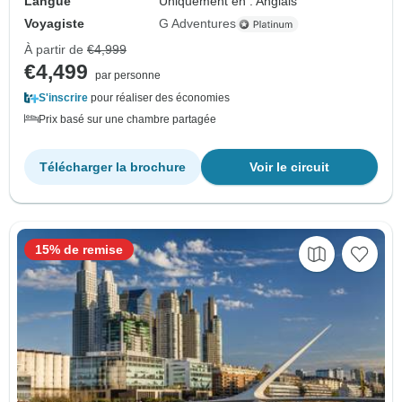
Langue
Uniquement en : Anglais
Voyagiste
G Adventures
À partir de
€4,999
€4,499
par personne
S'inscrire
pour réaliser des économies
Prix basé sur une chambre partagée
Télécharger la brochure
Voir le circuit
15% de remise