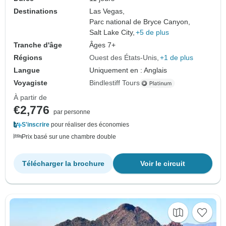
Destinations
Las Vegas,
Parc national de Bryce Canyon,
Salt Lake City,
+5 de plus
Tranche d'âge
Âges 7+
Régions
Ouest des États-Unis
+1 de plus
Langue
Uniquement en : Anglais
Voyagiste
Bindlestiff Tours
À partir de
€2,776
par personne
S'inscrire
pour réaliser des économies
Prix basé sur une chambre double
Télécharger la brochure
Voir le circuit