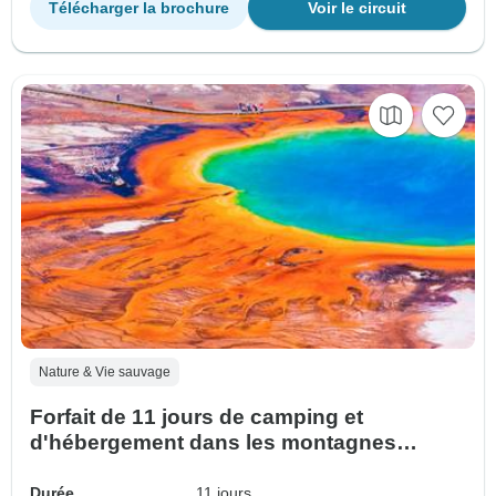
Télécharger la brochure
Voir le circuit
Nature & Vie sauvage
Forfait de 11 jours de camping et
d'hébergement dans les montagnes
Rocheuses de Yellowstone et le désert de
Californie
Durée
11 jours