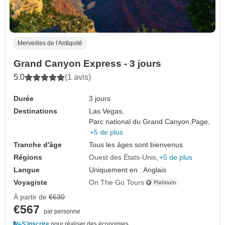
Merveilles de l'Antiquité
Grand Canyon Express - 3 jours
5.0
(1 avis)
Durée
3 jours
Destinations
Las Vegas,
Parc national du Grand Canyon,
Page,
+5 de plus
Tranche d'âge
Tous les âges sont bienvenus
Régions
Ouest des États-Unis
+5 de plus
Langue
Uniquement en : Anglais
Voyagiste
On The Go Tours
À partir de
€630
€567
par personne
S'inscrire
pour réaliser des économies