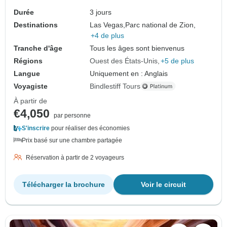
Durée
3 jours
Destinations
Las Vegas,
Parc national de Zion,
+4 de plus
Tranche d'âge
Tous les âges sont bienvenus
Régions
Ouest des États-Unis
+5 de plus
Langue
Uniquement en : Anglais
Voyagiste
Bindlestiff Tours
À partir de
€4,050
par personne
S'inscrire
pour réaliser des économies
Prix basé sur une chambre partagée
Réservation à partir de 2 voyageurs
Télécharger la brochure
Voir le circuit