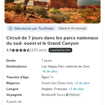
Sélectionné par TourRadar
Nature & Vie sauvage
Circuit de 7 jours dans les parcs nationaux
du sud- ouest et le Grand Canyon
4.9
(163 avis)
Lauréat Du Prix
Durée
7 jours
Destinations
Las Vegas,
Parc national de Zion,
+6 de plus
Tranche d'âge
Âges 7+
Régions
Ouest des États-Unis
+3 de plus
Langue
Anglais, Français,
+3 de plus
Voyagiste
Bindlestiff Tours
À partir de