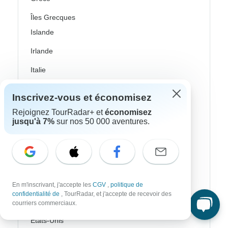
Îles Grecques
Islande
Irlande
Italie
Pays nordiques / Scandinavie
Inscrivez-vous et économisez
Portugal
Rejoignez TourRadar+ et
économisez
jusqu'à 7%
sur nos 50 000 aventures.
Écosse
Espagne
Turquie
Canada
En m'inscrivant, j'accepte les
CGV
,
politique de
confidentialité de
, TourRadar, et j'accepte de recevoir des
Costa Rica
courriers commerciaux.
États-Unis