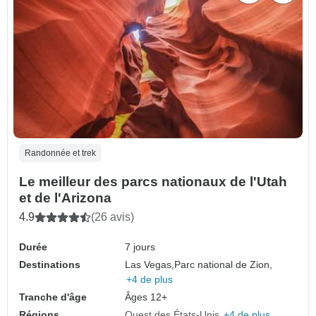
Randonnée et trek
Le meilleur des parcs nationaux de l'Utah
et de l'Arizona
4.9
(26 avis)
Durée
7 jours
Destinations
Las Vegas,
Parc national de Zion,
+4 de plus
Tranche d'âge
Âges 12+
Régions
Ouest des États-Unis
+4 de plus