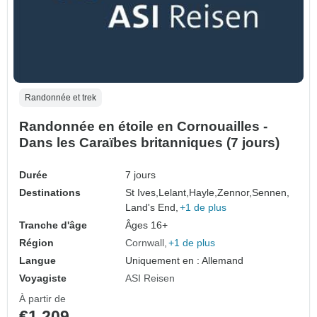
Randonnée et trek
Randonnée en étoile en Cornouailles -
Dans les Caraïbes britanniques (7 jours)
Durée
7 jours
Destinations
St Ives,
Lelant,
Hayle,
Zennor,
Sennen,
Land's End,
+1 de plus
Tranche d'âge
Âges 16+
Région
Cornwall
+1 de plus
Langue
Uniquement en : Allemand
Voyagiste
ASI Reisen
À partir de
€1,209