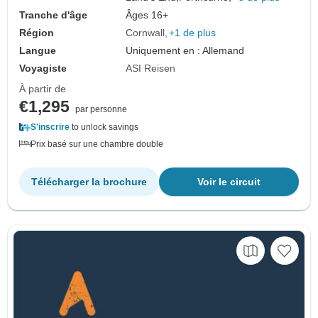
Tranche d'âge
Âges 16+
Région
Cornwall
+1 de plus
Langue
Uniquement en : Allemand
Voyagiste
ASI Reisen
À partir de
€1,295
par personne
S'inscrire
to unlock savings
Prix basé sur une chambre double
Télécharger la brochure
Voir le circuit