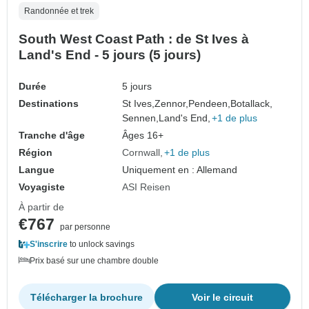
Randonnée et trek
South West Coast Path : de St Ives à
Land's End - 5 jours (5 jours)
Durée
5 jours
Destinations
St Ives,
Zennor,
Pendeen,
Botallack,
Sennen,
Land's End,
+1 de plus
Tranche d'âge
Âges 16+
Région
Cornwall
+1 de plus
Langue
Uniquement en : Allemand
Voyagiste
ASI Reisen
À partir de
€767
par personne
S'inscrire
to unlock savings
Prix basé sur une chambre double
Télécharger la brochure
Voir le circuit