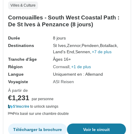
Villes & Culture
Cornouailles - South West Coastal Path :
De St Ives à Penzance (8 jours)
Durée
8 jours
Destinations
St Ives,
Zennor,
Pendeen,
Botallack,
Land's End,
Sennen,
+7 de plus
Tranche d'âge
Âges 16+
Région
Cornwall
+1 de plus
Langue
Uniquement en : Allemand
Voyagiste
ASI Reisen
À partir de
€1,231
par personne
S'inscrire
to unlock savings
Prix basé sur une chambre double
Télécharger la brochure
Voir le circuit