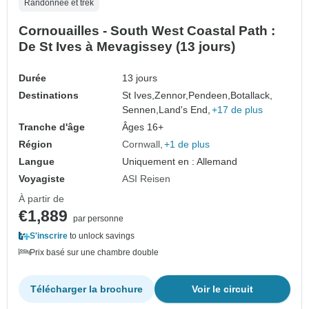
Randonnée et trek
Cornouailles - South West Coastal Path :
De St Ives à Mevagissey (13 jours)
Durée
13 jours
Destinations
St Ives,
Zennor,
Pendeen,
Botallack,
Sennen,
Land's End,
+17 de plus
Tranche d'âge
Âges 16+
Région
Cornwall
+1 de plus
Langue
Uniquement en : Allemand
Voyagiste
ASI Reisen
À partir de
€1,889
par personne
S'inscrire
to unlock savings
Prix basé sur une chambre double
Télécharger la brochure
Voir le circuit