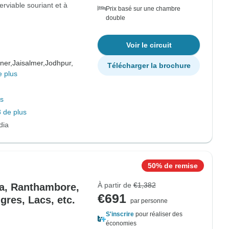
serviable souriant et à
Prix basé sur une chambre
double
Voir le circuit
ner,
Jaisalmer,
Jodhpur,
Télécharger la brochure
e plus
us
 de plus
dia
50% de remise
À partir de
€1,382
gra, Ranthambore,
€691
gres, Lacs, etc.
par personne
S'inscrire
pour réaliser des
économies