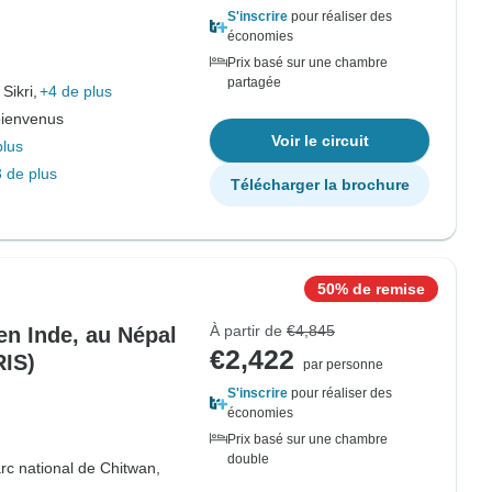
S'inscrire
pour réaliser des
économies
Prix basé sur une chambre
partagée
Sikri,
+4 de plus
bienvenus
Voir le circuit
plus
 de plus
Télécharger la brochure
50% de remise
À partir de
€4,845
en Inde, au Népal
€2,422
RIS)
par personne
S'inscrire
pour réaliser des
économies
Prix basé sur une chambre
double
rc national de Chitwan,