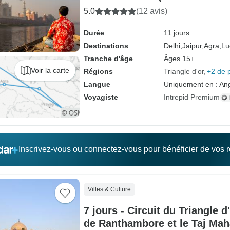
5.0
(12 avis)
Durée
11 jours
Destinations
Delhi,
Jaipur,
Agra,
Lu
Tranche d'âge
Âges 15+
Voir la carte
Régions
Triangle d'or
+2 de 
Langue
Uniquement en : Ang
Voyagiste
Intrepid Premium
Inscrivez-vous ou connectez-vous pour bénéficier de vos
Villes & Culture
7 jours - Circuit du Triangle d
de Ranthambore et le Taj Mah