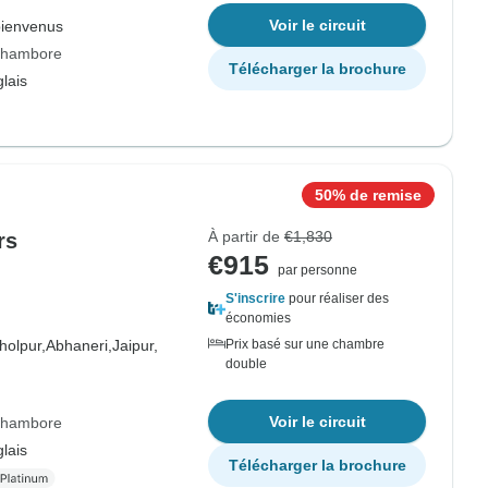
Voir le circuit
bienvenus
nthambore
Télécharger la brochure
lais
50% de remise
À partir de
€1,830
rs
€915
par personne
S'inscrire
pour réaliser des
économies
holpur,
Abhaneri,
Jaipur,
Prix basé sur une chambre
double
Voir le circuit
nthambore
lais
Télécharger la brochure