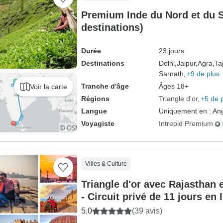
Premium Inde du Nord et du 
destinations)
Durée
23 jours
Destinations
Delhi,
Jaipur,
Agra,
Ta
Sarnath,
+9 de plus
Tranche d'âge
Âges 18+
Voir la carte
Régions
Triangle d'or
+5 de 
Langue
Uniquement en : Ang
Voyagiste
Intrepid Premium
Villes & Culture
Triangle d'or avec Rajasthan e
- Circuit privé de 11 jours en 
Agra, Jaipur, Ranthambore et
5.0
(39 avis)