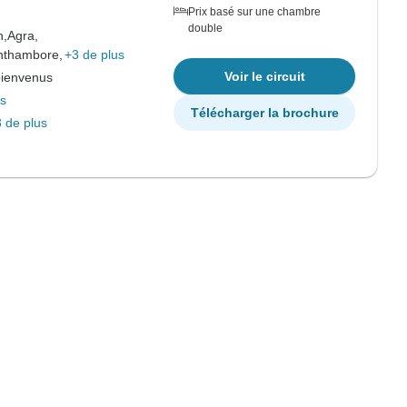
Prix basé sur une chambre
double
n,
Agra,
anthambore,
+3 de plus
Voir le circuit
bienvenus
us
Télécharger la brochure
 de plus