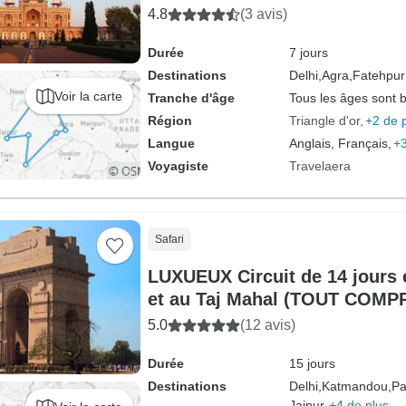
du soleil)
4.8
(3 avis)
Durée
7 jours
Destinations
Delhi,
Agra,
Fatehpur 
Voir la carte
Tranche d'âge
Tous les âges sont 
Région
Triangle d'or
+2 de 
Langue
Anglais, Français,
+3
Voyagiste
Travelaera
Safari
LUXUEUX Circuit de 14 jours 
et au Taj Mahal (TOUT COMP
5.0
(12 avis)
Durée
15 jours
Destinations
Delhi,
Katmandou,
Pa
Jaipur,
+4 de plus