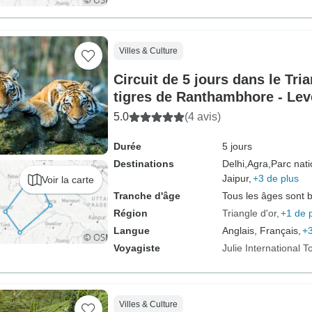
Villes & Culture
Circuit de 5 jours dans le Tri
tigres de Ranthambhore - Lev
soleil du Taj Mahal
5.0
(4 avis)
Durée
5 jours
Destinations
Delhi,
Agra,
Parc nat
Jaipur,
+3 de plus
Voir la carte
Tranche d'âge
Tous les âges sont 
Région
Triangle d'or
+1 de 
Langue
Anglais, Français,
+3
Voyagiste
Julie International T
Villes & Culture