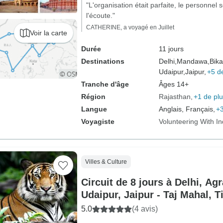
"L'organisation était parfaite, le personnel 
l'écoute."
CATHERINE, a voyagé en Juillet
Voir la carte
Durée
11 jours
Destinations
Delhi,
Mandawa,
Bika
Udaipur,
Jaipur,
+5 d
Tranche d'âge
Âges 14+
Région
Rajasthan
+1 de pl
Langue
Anglais, Français,
+3
Voyagiste
Volunteering With In
Villes & Culture
Circuit de 8 jours à Delhi, A
Udaipur, Jaipur - Taj Mahal, Ti
5.0
(4 avis)