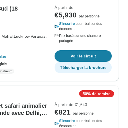
À partir de
Sud (18
€5,930
par personne
S'inscrire
pour réaliser des
économies
Prix basé sur une chambre
j Mahal,
Lucknow,
Varanasi,
partagée
Voir le circuit
plus
lais
Télécharger la brochure
50% de remise
À partir de
€1,643
t safari animalier
€821
Inde avec Delhi,
par personne
 Udaipur
S'inscrire
pour réaliser des
économies