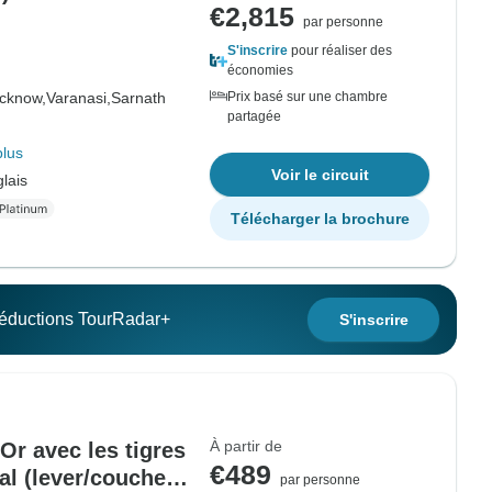
€2,815
par personne
S'inscrire
pour réaliser des
économies
cknow,
Varanasi,
Sarnath
Prix basé sur une chambre
partagée
plus
Voir le circuit
lais
Télécharger la brochure
 réductions TourRadar+
S'inscrire
À partir de
'Or avec les tigres
€489
al (lever/coucher
par personne