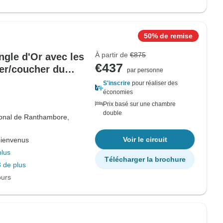
50% de remise
À partir de
€875
angle d'Or avec les
€437
er/coucher du
par personne
S'inscrire
pour réaliser des
économies
Prix basé sur une chambre
double
ional de Ranthambore,
Voir le circuit
bienvenus
plus
Télécharger la brochure
 de plus
ours