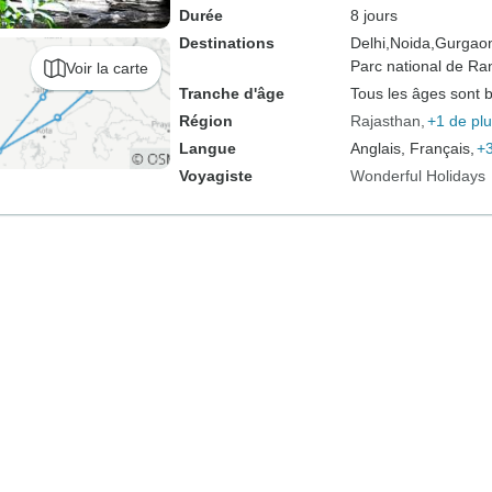
Durée
8 jours
Destinations
Delhi,
Noida,
Gurgao
Parc national de R
Voir la carte
Tranche d'âge
Tous les âges sont 
Région
Rajasthan
+1 de pl
Langue
Anglais, Français,
+3
Voyagiste
Wonderful Holidays