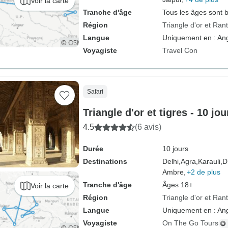
Voir la carte
Tranche d'âge
Tous les âges sont 
Région
Triangle d'or et Ra
Langue
Uniquement en : Ang
Voyagiste
Travel Con
Safari
Triangle d'or et tigres - 10 jou
4.5
(6 avis)
Durée
10 jours
Destinations
Delhi,
Agra,
Karauli,
D
Ambre,
+2 de plus
Tranche d'âge
Âges 18+
Voir la carte
Région
Triangle d'or et Ra
Langue
Uniquement en : Ang
Voyagiste
On The Go Tours