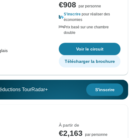
€908
par personne
S'inscrire
pour réaliser des
économies
Prix basé sur une chambre
double
Voir le circuit
lais
Télécharger la brochure
 réductions TourRadar+
S'inscrire
À partir de
€2,163
par personne