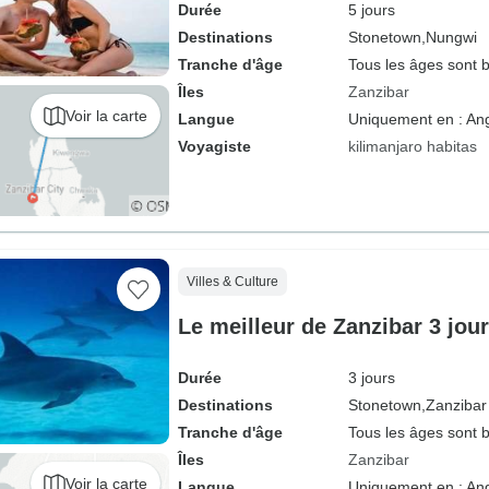
Durée
5 jours
Destinations
Stonetown,
Nungwi
Tranche d'âge
Tous les âges sont 
Îles
Zanzibar
Voir la carte
Langue
Uniquement en : Ang
Voyagiste
kilimanjaro habitas
Villes & Culture
Le meilleur de Zanzibar 3 jou
Durée
3 jours
Destinations
Stonetown,
Zanzibar
Tranche d'âge
Tous les âges sont 
Îles
Zanzibar
Voir la carte
Langue
Uniquement en : Ang