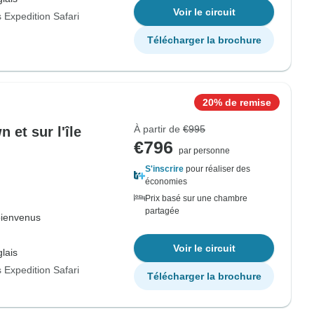
Voir le circuit
 Expedition Safari
Télécharger la brochure
20% de remise
À partir de
€995
 et sur l'île
€796
par personne
S'inscrire
pour réaliser des
économies
Prix basé sur une chambre
partagée
bienvenus
Voir le circuit
lais
 Expedition Safari
Télécharger la brochure