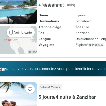
4.8
(1 avis)
Durée
5 jours
Destinations
Stonetown
Tranche d'âge
Âges 16+
Voir la carte
Îles
Zanzibar
Langue
Uniquement en : Ang
Voyagiste
Explore!
Inscrivez-vous ou connectez-vous pour bénéficier de vos
Villes & Culture
5 jours/4 nuits à Zanzibar