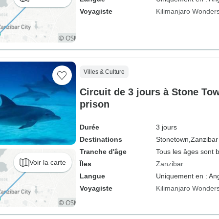
Voyagiste
Kilimanjaro Wonders
Villes & Culture
Circuit de 3 jours à Stone Town
prison
Durée
3 jours
Destinations
Stonetown,
Zanzibar
Tranche d'âge
Tous les âges sont 
Voir la carte
Îles
Zanzibar
Langue
Uniquement en : Ang
Voyagiste
Kilimanjaro Wonders