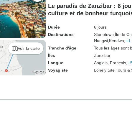
Le paradis de Zanzibar : 6 jou
culture et de bonheur turquoi
Durée
6 jours
Destinations
Stonetown,
Île de C
Nungwi,
Kendwa,
+1 
Tranche d'âge
Tous les âges sont 
Voir la carte
Îles
Zanzibar
Langue
Anglais, Français,
+5
Voyagiste
Lonely Site Tours & 