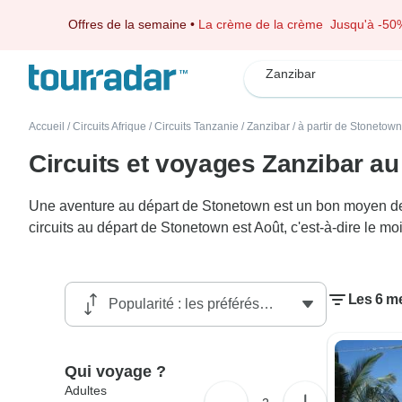
Offres de la semaine
•
La crème de la crème
Jusqu'à -50
Zanzibar
Accueil
/
Circuits Afrique
/
Circuits Tanzanie
/
Zanzibar
/
à partir de Stonetown
Circuits et voyages Zanzibar a
Une aventure au départ de Stonetown est un bon moyen de dé
circuits au départ de Stonetown est Août, c'est-à-dire le m
Les 6 me
Qui voyage ?
Adultes