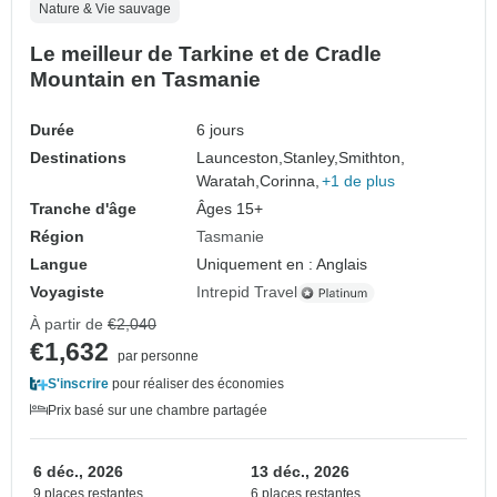
Nature & Vie sauvage
Le meilleur de Tarkine et de Cradle
Mountain en Tasmanie
Durée
6 jours
Destinations
Launceston,
Stanley,
Smithton,
Waratah,
Corinna,
+1 de plus
Tranche d'âge
Âges 15+
Région
Tasmanie
Langue
Uniquement en : Anglais
Voyagiste
Intrepid Travel
À partir de
€2,040
€1,632
par personne
S'inscrire
pour réaliser des économies
Prix basé sur une chambre partagée
6 déc., 2026
13 déc., 2026
9 places restantes
6 places restantes