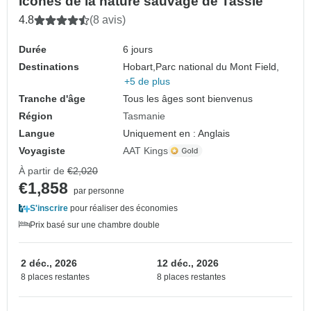
Icônes de la nature sauvage de Tassie
4.8
(8 avis)
Durée
6 jours
Destinations
Hobart,
Parc national du Mont Field,
+5 de plus
Tranche d'âge
Tous les âges sont bienvenus
Région
Tasmanie
Langue
Uniquement en : Anglais
Voyagiste
AAT Kings
À partir de
€2,020
€1,858
par personne
S'inscrire
pour réaliser des économies
Prix basé sur une chambre double
2 déc., 2026
12 déc., 2026
8 places restantes
8 places restantes