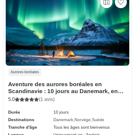
Aurores boréales
Aventure des aurores boréales en
Scandinavie : 10 jours au Danemark, en
Norvège et en Suède
5.0
(1 avis)
Durée
10 jours
Destinations
Danemark
Norvège
Suède
Tranche d'âge
Tous les âges sont bienvenus
Langue
Uniquement en : Anglais