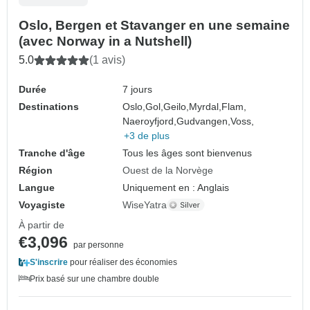
Oslo, Bergen et Stavanger en une semaine
(avec Norway in a Nutshell)
5.0
(1 avis)
Durée
7 jours
Destinations
Oslo,
Gol,
Geilo,
Myrdal,
Flam,
Naeroyfjord,
Gudvangen,
Voss,
+3 de plus
Tranche d'âge
Tous les âges sont bienvenus
Région
Ouest de la Norvège
Langue
Uniquement en : Anglais
Voyagiste
WiseYatra
À partir de
€3,096
par personne
S'inscrire
pour réaliser des économies
Prix basé sur une chambre double