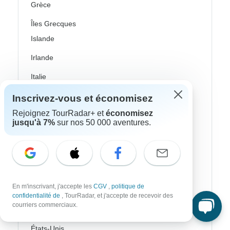
Grèce
Îles Grecques
Islande
Irlande
Italie
Pays nordiques / Scandinavie
Inscrivez-vous et économisez
Rejoignez TourRadar+ et
économisez
Portugal
jusqu'à 7%
sur nos 50 000 aventures.
Écosse
Espagne
Turquie
En m'inscrivant, j'accepte les
CGV
,
politique de
Canada
confidentialité de
, TourRadar, et j'accepte de recevoir des
courriers commerciaux.
Costa Rica
États-Unis