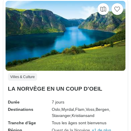
Villes & Culture
LA NORVÈGE EN UN COUP D'OEIL
Durée
7 jours
Destinations
Oslo,
Myrdal,
Flam,
Voss,
Bergen,
Stavanger,
Kristiansand
Tranche d'âge
Tous les âges sont bienvenus
Région
Ouest de la Norvège
+1 de plus