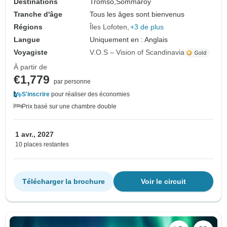
Destinations
Tromso,
Sommaroy
Tranche d'âge
Tous les âges sont bienvenus
Régions
Îles Lofoten
+3 de plus
Langue
Uniquement en : Anglais
Voyagiste
V.O.S – Vision of Scandinavia
À partir de
€1,779
par personne
S'inscrire
pour réaliser des économies
Prix basé sur une chambre double
1 avr., 2027
10 places restantes
Télécharger la brochure
Voir le circuit