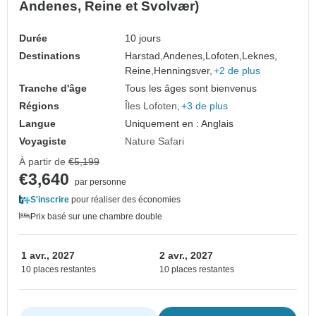
Andenes, Reine et Svolvær)
Durée
10 jours
Destinations
Harstad,
Andenes,
Lofoten,
Leknes,
Reine,
Henningsver,
+2 de plus
Tranche d'âge
Tous les âges sont bienvenus
Régions
Îles Lofoten
+3 de plus
Langue
Uniquement en : Anglais
Voyagiste
Nature Safari
À partir de
€5,199
€3,640
par personne
S'inscrire
pour réaliser des économies
Prix basé sur une chambre double
1 avr., 2027
2 avr., 2027
10 places restantes
10 places restantes