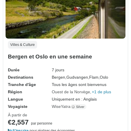
Villes & Culture
Bergen et Oslo en une semaine
Durée
7 jours
Destinations
Bergen,
Gudvangen,
Flam,
Oslo
Tranche d'âge
Tous les âges sont bienvenus
Région
Ouest de la Norvège
+1 de plus
Langue
Uniquement en : Anglais
Voyagiste
WiseYatra
À partir de
€2,557
par personne
S'inscrire
pour réaliser des économies