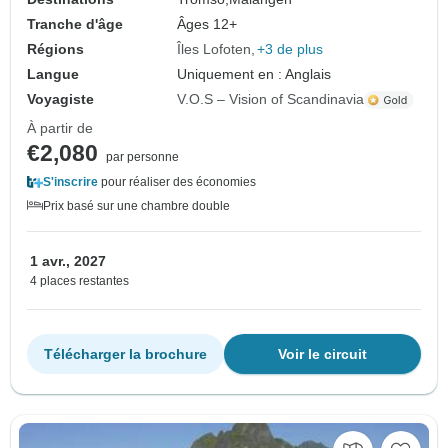
Tranche d'âge
Âges 12+
Régions
Îles Lofoten
+3 de plus
Langue
Uniquement en : Anglais
Voyagiste
V.O.S – Vision of Scandinavia
À partir de
€2,080
par personne
S'inscrire
pour réaliser des économies
Prix basé sur une chambre double
1 avr., 2027
4 places restantes
Télécharger la brochure
Voir le circuit