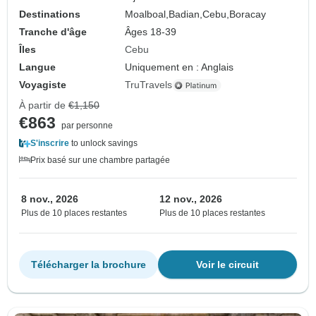
Destinations
Moalboal,
Badian,
Cebu,
Boracay
Tranche d'âge
Âges 18-39
Îles
Cebu
Langue
Uniquement en : Anglais
Voyagiste
TruTravels
À partir de
€1,150
€863
par personne
S'inscrire
to unlock savings
Prix basé sur une chambre partagée
8 nov., 2026
12 nov., 2026
Plus de 10 places restantes
Plus de 10 places restantes
Télécharger la brochure
Voir le circuit