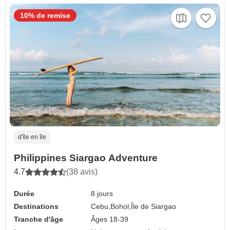
10% de remise
d'île en île
Philippines Siargao Adventure
4.7
(38 avis)
Durée
8 jours
Destinations
Cebu,
Bohol,
Île de Siargao
Tranche d'âge
Âges 18-39