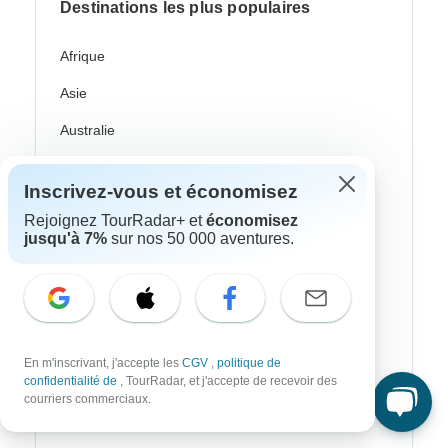
Destinations les plus populaires
Afrique
Asie
Australie
Europe
Inscrivez-vous et économisez
Ameriqie Latine
Rejoignez TourRadar+ et
économisez
jusqu'à 7%
sur nos 50 000 aventures.
Amérique du Sud
Égypte
Maroc
Afrique Du Sud
En m'inscrivant, j'accepte les
CGV
,
politique de
confidentialité de
, TourRadar, et j'accepte de recevoir des
Bali
courriers commerciaux.
Chine