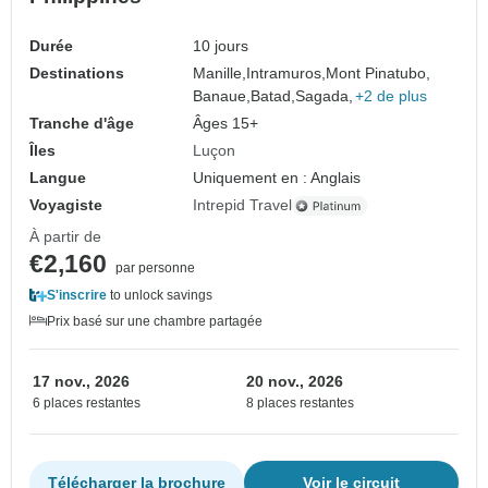
Durée
10 jours
Destinations
Manille,
Intramuros,
Mont Pinatubo,
Banaue,
Batad,
Sagada,
+2 de plus
Tranche d'âge
Âges 15+
Îles
Luçon
Langue
Uniquement en : Anglais
Voyagiste
Intrepid Travel
À partir de
€2,160
par personne
S'inscrire
to unlock savings
Prix basé sur une chambre partagée
17 nov., 2026
20 nov., 2026
6 places restantes
8 places restantes
Télécharger la brochure
Voir le circuit