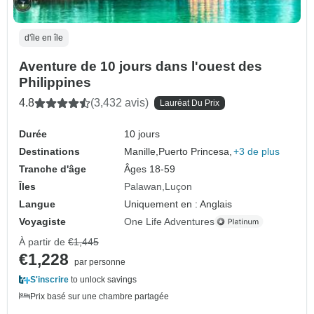
d'île en île
Aventure de 10 jours dans l'ouest des
Philippines
4.8
(3,432 avis)
Lauréat Du Prix
Durée
10 jours
Destinations
Manille,
Puerto Princesa,
+3 de plus
Tranche d'âge
Âges 18-59
Îles
Palawan
Luçon
Langue
Uniquement en : Anglais
Voyagiste
One Life Adventures
À partir de
€1,445
€1,228
par personne
S'inscrire
to unlock savings
Prix basé sur une chambre partagée