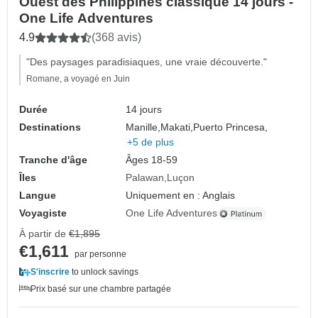
Ouest des Philippines classique 14 jours -
One Life Adventures
4.9
(368 avis)
"Des paysages paradisiaques, une vraie découverte."
Romane, a voyagé en Juin
Durée
14 jours
Destinations
Manille,
Makati,
Puerto Princesa,
+5 de plus
Tranche d'âge
Âges 18-59
Îles
Palawan
Luçon
Langue
Uniquement en : Anglais
Voyagiste
One Life Adventures
À partir de
€1,895
€1,611
par personne
S'inscrire
to unlock savings
Prix basé sur une chambre partagée