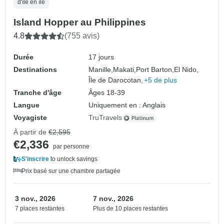
d'île en île
Island Hopper au Philippines
4.8
(755 avis)
Durée
17 jours
Destinations
Manille,
Makati,
Port Barton,
El Nido,
Île de Darocotan,
+5 de plus
Tranche d'âge
Âges 18-39
Langue
Uniquement en : Anglais
Voyagiste
TruTravels
À partir de
€2,595
€2,336
par personne
S'inscrire
to unlock savings
Prix basé sur une chambre partagée
3 nov., 2026
7 nov., 2026
7 places restantes
Plus de 10 places restantes