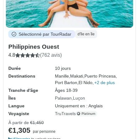
Sélectionné par TourRadar
d'île en île
Philippines Ouest
4.8
(762 avis)
Durée
10 jours
Destinations
Manille,
Makati,
Puerto Princesa,
Port Barton,
El Nido,
+2 de plus
Tranche d'âge
Âges 18-39
Îles
Palawan
Luçon
Langue
Uniquement en : Anglais
Voyagiste
TruTravels
À partir de
€1,450
€1,305
par personne