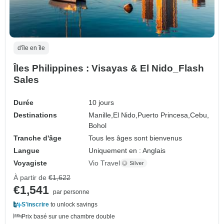
d'île en île
Îles Philippines : Visayas & El Nido_Flash
Sales
Durée
10 jours
Destinations
Manille,
El Nido,
Puerto Princesa,
Cebu,
Bohol
Tranche d'âge
Tous les âges sont bienvenus
Langue
Uniquement en : Anglais
Voyagiste
Vio Travel
À partir de
€1,622
€1,541
par personne
S'inscrire
to unlock savings
Prix basé sur une chambre double