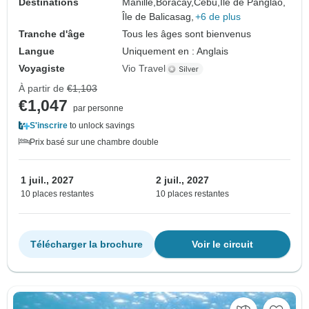
Destinations
Manille,
Boracay,
Cebu,
Île de Panglao,
Île de Balicasag,
+6 de plus
Tranche d'âge
Tous les âges sont bienvenus
Langue
Uniquement en : Anglais
Voyagiste
Vio Travel
À partir de
€1,103
€1,047
par personne
S'inscrire
to unlock savings
Prix basé sur une chambre double
1 juil., 2027
2 juil., 2027
10 places restantes
10 places restantes
Télécharger la brochure
Voir le circuit