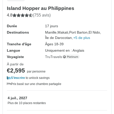
Island Hopper au Philippines
4.8
(755 avis)
Durée
17 jours
Destinations
Manille,
Makati,
Port Barton,
El Nido,
Île de Darocotan,
+5 de plus
Tranche d'âge
Âges 18-39
Langue
Uniquement en : Anglais
Voyagiste
TruTravels
À partir de
€2,595
par personne
S'inscrire
to unlock savings
Prix basé sur une chambre partagée
4 juil., 2027
Plus de 10 places restantes