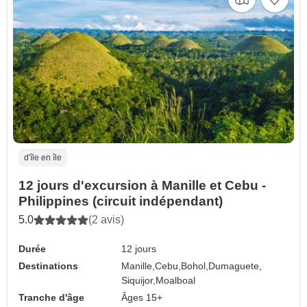
d'île en île
12 jours d'excursion à Manille et Cebu -
Philippines (circuit indépendant)
5.0
(2 avis)
Durée
12 jours
Destinations
Manille,
Cebu,
Bohol,
Dumaguete,
Siquijor,
Moalboal
Tranche d'âge
Âges 15+