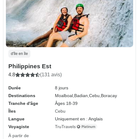
d'île en île
Philippines Est
4.8
(131 avis)
Durée
8 jours
Destinations
Moalboal,
Badian,
Cebu,
Boracay
Tranche d'âge
Âges 18-39
Îles
Cebu
Langue
Uniquement en : Anglais
Voyagiste
TruTravels
À partir de