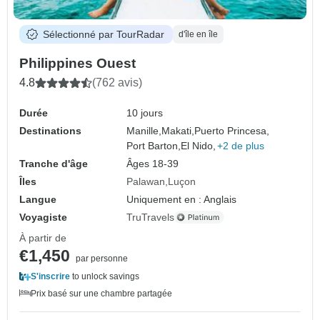
Sélectionné par TourRadar
d'île en île
Philippines Ouest
4.8
(762 avis)
Durée
10 jours
Destinations
Manille,
Makati,
Puerto Princesa,
Port Barton,
El Nido,
+2 de plus
Tranche d'âge
Âges 18-39
Îles
Palawan
Luçon
Langue
Uniquement en : Anglais
Voyagiste
TruTravels
À partir de
€1,450
par personne
S'inscrire
to unlock savings
Prix basé sur une chambre partagée