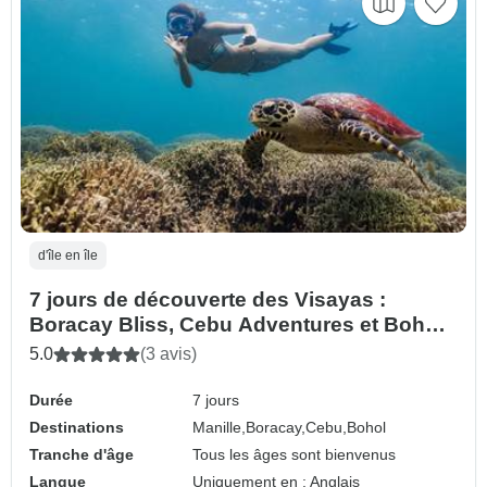
d'île en île
7 jours de découverte des Visayas :
Boracay Bliss, Cebu Adventures et Bohol
Countryside Escape
5.0
(3 avis)
Durée
7 jours
Destinations
Manille,
Boracay,
Cebu,
Bohol
Tranche d'âge
Tous les âges sont bienvenus
Langue
Uniquement en : Anglais