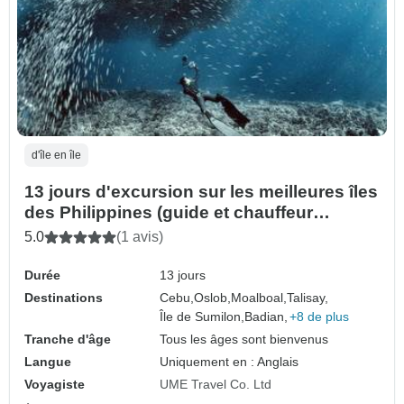
d'île en île
13 jours d'excursion sur les meilleures îles
des Philippines (guide et chauffeur
privés）customizable)
5.0
(1 avis)
Durée
13 jours
Destinations
Cebu,
Oslob,
Moalboal,
Talisay,
Île de Sumilon,
Badian,
+8 de plus
Tranche d'âge
Tous les âges sont bienvenus
Langue
Uniquement en : Anglais
Voyagiste
UME Travel Co. Ltd