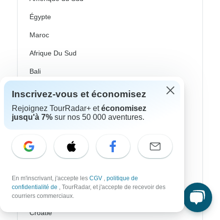
Égypte
Maroc
Afrique Du Sud
Bali
Chine
Inscrivez-vous et économisez
Inde
Rejoignez TourRadar+ et
économisez
jusqu'à 7%
sur nos 50 000 aventures.
Japon
Nouvelle-Zélande
Sri Lanka
Thaïlande
En m'inscrivant, j'accepte les
CGV
,
politique de
confidentialité de
, TourRadar, et j'accepte de recevoir des
Vietnam
courriers commerciaux.
Croatie