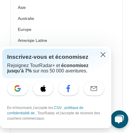
Asie
Australie
Europe
Ameriqie Latine
Amérique du Sud
Inscrivez-vous et économisez
Égypte
Rejoignez TourRadar+ et
économisez
jusqu'à 7%
sur nos 50 000 aventures.
Maroc
Afrique Du Sud
Bali
Chine
En m'inscrivant, j'accepte les
CGV
,
politique de
confidentialité de
, TourRadar, et j'accepte de recevoir des
Inde
courriers commerciaux.
Japon