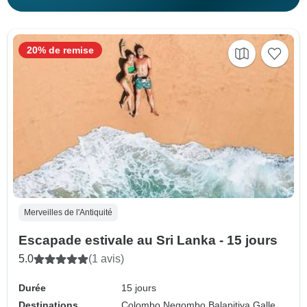
20% de remise
Merveilles de l'Antiquité
Escapade estivale au Sri Lanka - 15 jours
5.0
(1 avis)
Durée
15 jours
Destinations
Colombo,
Negombo,
Balapitiya,
Galle,