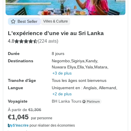
Best Seller
Villes & Culture
L'expérience d'une vie au Sri Lanka
4.8
(224 avis)
Durée
8 jours
Destinations
Negombo,
Sigiriya,
Kandy,
Nuwara Eliya,
Ella,
Yala,
Matara,
+3 de plus
Tranche d'âge
Tous les âges sont bienvenus
Langue
Uniquement en : Anglais, Allemand,
+2 de plus
Voyagiste
BH Lanka Tours
À partir de
€1,306
€1,045
par personne
S'inscrire
pour réaliser des économies