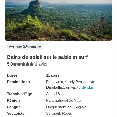
Aventure & Adrénaline
Bains de soleil sur le sable et surf
5.0
(1 avis)
Durée
11 jours
Destinations
Pinnawala,
Kandy,
Peradeniya,
Dambulla,
Sigiriya,
+5 de plus
Tranche d'âge
Âges 16+
Région
Parc national de Yala
Langue
Uniquement en : Anglais
Voyagiste
Serendib Roots