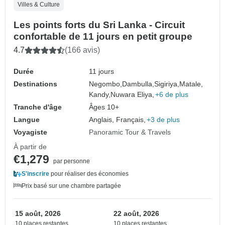
Villes & Culture
Les points forts du Sri Lanka - Circuit
confortable de 11 jours en petit groupe
4.7
(166 avis)
Durée
11 jours
Destinations
Negombo,
Dambulla,
Sigiriya,
Matale,
Kandy,
Nuwara Eliya,
+6 de plus
Tranche d'âge
Âges 10+
Langue
Anglais, Français,
+3 de plus
Voyagiste
Panoramic Tour & Travels
À partir de
€1,279
par personne
S'inscrire
pour réaliser des économies
Prix basé sur une chambre partagée
15 août, 2026
22 août, 2026
10 places restantes
10 places restantes