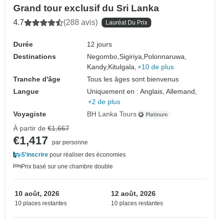
Grand tour exclusif du Sri Lanka
4.7
(288 avis)
Lauréat Du Prix
Durée
12 jours
Destinations
Negombo,
Sigiriya,
Polonnaruwa,
Kandy,
Kitulgala,
+10 de plus
Tranche d'âge
Tous les âges sont bienvenus
Langue
Uniquement en : Anglais, Allemand,
+2 de plus
Voyagiste
BH Lanka Tours
À partir de
€1,667
€1,417
par personne
S'inscrire
pour réaliser des économies
Prix basé sur une chambre double
10 août, 2026
12 août, 2026
10 places restantes
10 places restantes