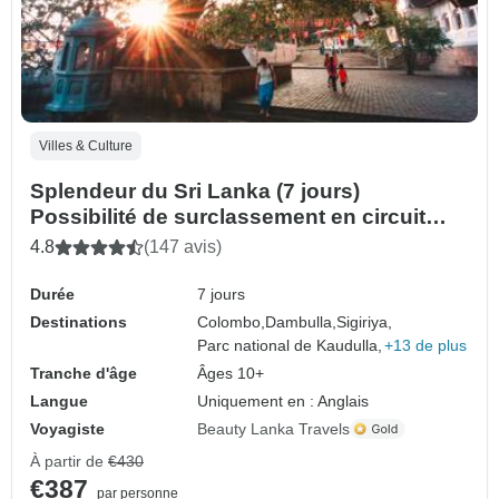
Villes & Culture
Splendeur du Sri Lanka (7 jours)
Possibilité de surclassement en circuit
privé
4.8
(147 avis)
Durée
7 jours
Destinations
Colombo,
Dambulla,
Sigiriya,
Parc national de Kaudulla,
+13 de plus
Tranche d'âge
Âges 10+
Langue
Uniquement en : Anglais
Voyagiste
Beauty Lanka Travels
À partir de
€430
€387
par personne