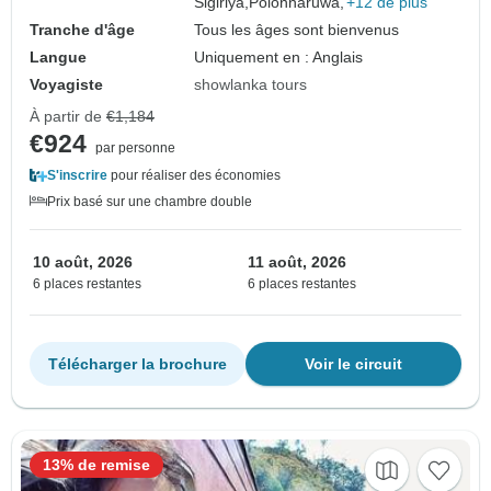
Sigiriya,
Polonnaruwa,
+12 de plus
Tranche d'âge
Tous les âges sont bienvenus
Langue
Uniquement en : Anglais
Voyagiste
showlanka tours
À partir de
€1,184
€924
par personne
S'inscrire
pour réaliser des économies
Prix basé sur une chambre double
10 août, 2026
11 août, 2026
6 places restantes
6 places restantes
Télécharger la brochure
Voir le circuit
13% de remise