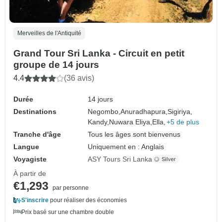
Merveilles de l'Antiquité
Grand Tour Sri Lanka - Circuit en petit
groupe de 14 jours
4.4
(36 avis)
Durée
14 jours
Destinations
Negombo,
Anuradhapura,
Sigiriya,
Kandy,
Nuwara Eliya,
Ella,
+5 de plus
Tranche d'âge
Tous les âges sont bienvenus
Langue
Uniquement en : Anglais
Voyagiste
ASY Tours Sri Lanka
À partir de
€1,293
par personne
S'inscrire
pour réaliser des économies
Prix basé sur une chambre double