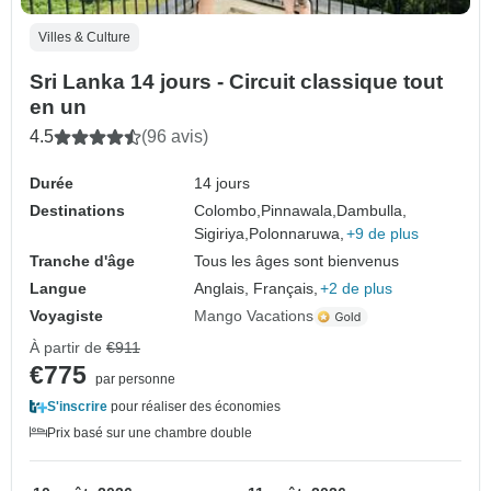
Villes & Culture
Sri Lanka 14 jours - Circuit classique tout
en un
4.5
(96 avis)
Durée
14 jours
Destinations
Colombo,
Pinnawala,
Dambulla,
Sigiriya,
Polonnaruwa,
+9 de plus
Tranche d'âge
Tous les âges sont bienvenus
Langue
Anglais, Français,
+2 de plus
Voyagiste
Mango Vacations
À partir de
€911
€775
par personne
S'inscrire
pour réaliser des économies
Prix basé sur une chambre double