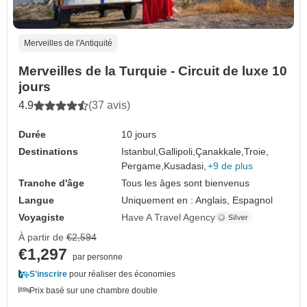
Merveilles de l'Antiquité
Merveilles de la Turquie - Circuit de luxe 10
jours
4.9
(37 avis)
Durée
10 jours
Destinations
Istanbul,
Gallipoli,
Çanakkale,
Troie,
Pergame,
Kusadasi,
+9 de plus
Tranche d'âge
Tous les âges sont bienvenus
Langue
Uniquement en : Anglais, Espagnol
Voyagiste
Have A Travel Agency
À partir de
€2,594
€1,297
par personne
S'inscrire
pour réaliser des économies
Prix basé sur une chambre double