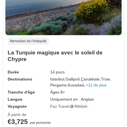
Merveilles de l'Antiquité
La Turquie magique avec le soleil de
Chypre
Durée
14 jours
Destinations
Istanbul,
Gallipoli,
Çanakkale,
Troie,
Pergame,
Kusadasi,
+11 de plus
Tranche d'âge
Âges 8+
Langue
Uniquement en : Anglais
Voyagiste
Fez Travel
À partir de
€3,725
par personne