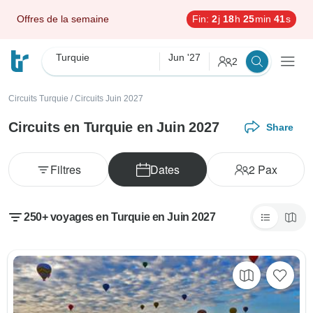
Offres de la semaine
Fin:
2
j
18
h
25
min
39
s
Turquie
Jun '27
2
Circuits Turquie
/
Circuits Juin 2027
Circuits en Turquie en Juin 2027
Share
Filtres
Dates
2
Pax
250+ voyages en Turquie en Juin 2027