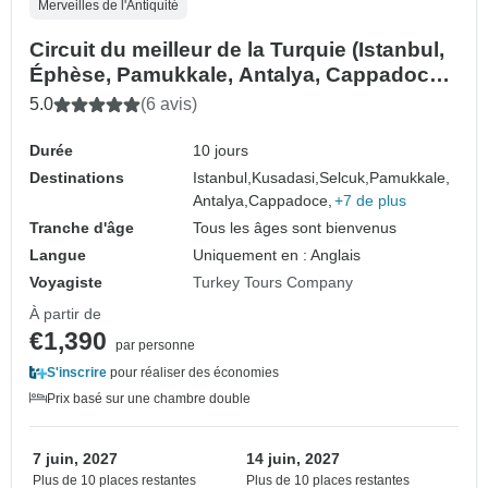
Merveilles de l'Antiquité
Circuit du meilleur de la Turquie (Istanbul,
Éphèse, Pamukkale, Antalya, Cappadoce)
- 10 JOURS
5.0
(6 avis)
Durée
10 jours
Destinations
Istanbul,
Kusadasi,
Selcuk,
Pamukkale,
Antalya,
Cappadoce,
+7 de plus
Tranche d'âge
Tous les âges sont bienvenus
Langue
Uniquement en : Anglais
Voyagiste
Turkey Tours Company
À partir de
€1,390
par personne
S'inscrire
pour réaliser des économies
Prix basé sur une chambre double
7 juin, 2027
14 juin, 2027
Plus de 10 places restantes
Plus de 10 places restantes