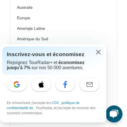
Australie
Europe
Ameriqie Latine
Amérique du Sud
Égypte
Inscrivez-vous et économisez
Maroc
Rejoignez TourRadar+ et
économisez
jusqu'à 7%
sur nos 50 000 aventures.
Afrique Du Sud
Bali
Chine
Inde
En m'inscrivant, j'accepte les
CGV
,
politique de
confidentialité de
, TourRadar, et j'accepte de recevoir des
Japon
courriers commerciaux.
Nouvelle-Zélande