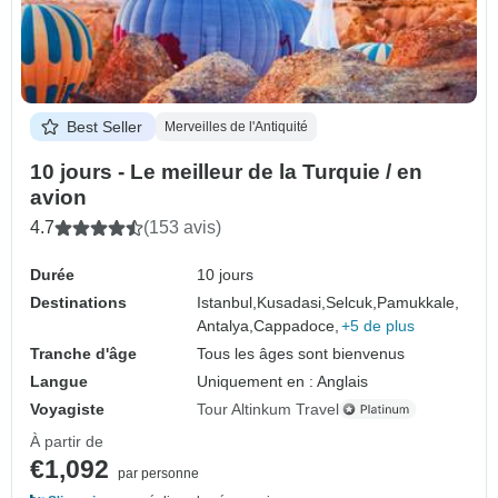
Best Seller
Merveilles de l'Antiquité
10 jours - Le meilleur de la Turquie / en
avion
4.7
(153 avis)
Durée
10 jours
Destinations
Istanbul,
Kusadasi,
Selcuk,
Pamukkale,
Antalya,
Cappadoce,
+5 de plus
Tranche d'âge
Tous les âges sont bienvenus
Langue
Uniquement en : Anglais
Voyagiste
Tour Altinkum Travel
À partir de
€1,092
par personne