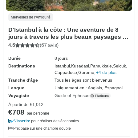
Merveilles de l'Antiquité
D'Istanbul à la côte : Une aventure de 8
jours à travers les plus beaux paysages de
Turquie
4.6
(67 avis)
Durée
8 jours
Destinations
Istanbul,
Kusadasi,
Pamukkale,
Selcuk,
Cappadoce,
Goreme,
+4 de plus
Tranche d'âge
Tous les âges sont bienvenus
Langue
Uniquement en : Anglais, Espagnol
Voyagiste
Guide of Ephesus
À partir de
€1,012
€708
par personne
S'inscrire
pour réaliser des économies
Prix basé sur une chambre double