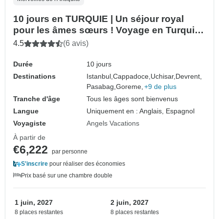
10 jours en TURQUIE | Un séjour royal
pour les âmes sœurs ! Voyage en Turquie |
VIP Road Trip | par ANGELS VACATIONS
4.5
(6 avis)
Durée
10 jours
Destinations
Istanbul,
Cappadoce,
Uchisar,
Devrent,
Pasabag,
Goreme,
+9 de plus
Tranche d'âge
Tous les âges sont bienvenus
Langue
Uniquement en : Anglais, Espagnol
Voyagiste
Angels Vacations
À partir de
€6,222
par personne
S'inscrire
pour réaliser des économies
Prix basé sur une chambre double
1 juin, 2027
2 juin, 2027
8 places restantes
8 places restantes