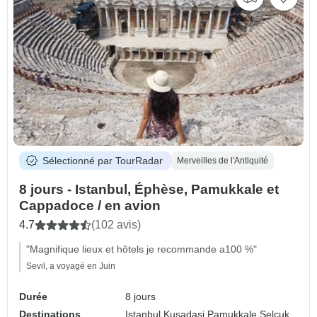
Sélectionné par TourRadar
Merveilles de l'Antiquité
8 jours - Istanbul, Éphèse, Pamukkale et
Cappadoce / en avion
4.7
(102 avis)
"Magnifique lieux et hôtels je recommande a100 %"
Sevil, a voyagé en Juin
Durée
8 jours
Destinations
Istanbul,
Kusadasi,
Pamukkale,
Selcuk,