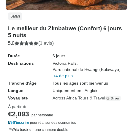
Safari
Le meilleur du Zimbabwe (Confort) 6 jours
5 nuits
5.0
(1 avis)
Durée
6 jours
Destinations
Victoria Falls,
Parc national de Hwange,
Bulawayo,
+4 de plus
Tranche d'âge
Tous les âges sont bienvenus
Langue
Uniquement en : Anglais
Voyagiste
Across Africa Tours & Travel
À partir de
€2,093
par personne
S'inscrire
pour réaliser des économies
Prix basé sur une chambre double