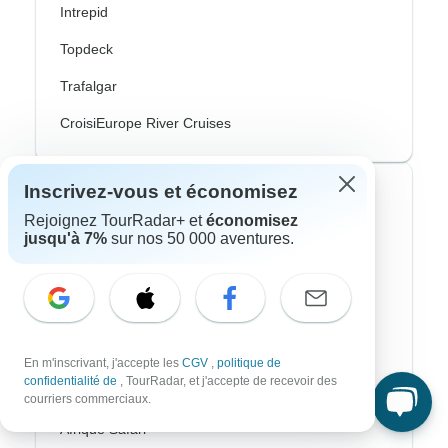
Intrepid
Topdeck
Trafalgar
CroisiEurope River Cruises
Inscrivez-vous et économisez
Styles de voyage les plus populaires
Rejoignez TourRadar+ et
économisez
jusqu'à 7%
sur nos 50 000 aventures.
Adventure
Vélo
Randonnee & Trek
Aurores Boréales
En m'inscrivant, j'accepte les
CGV
,
politique de
confidentialité de
, TourRadar, et j'accepte de recevoir des
Croisière Fluviale
courriers commerciaux.
Afrique Safari