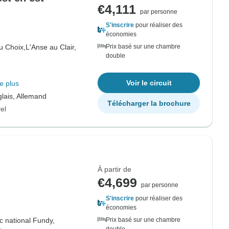
€4,111
par personne
S'inscrire
pour réaliser des
économies
u Choix,
L'Anse au Clair,
Prix basé sur une chambre
double
Voir le circuit
e plus
lais, Allemand
Télécharger la brochure
el
À partir de
€4,699
par personne
S'inscrire
pour réaliser des
économies
c national Fundy,
Prix basé sur une chambre