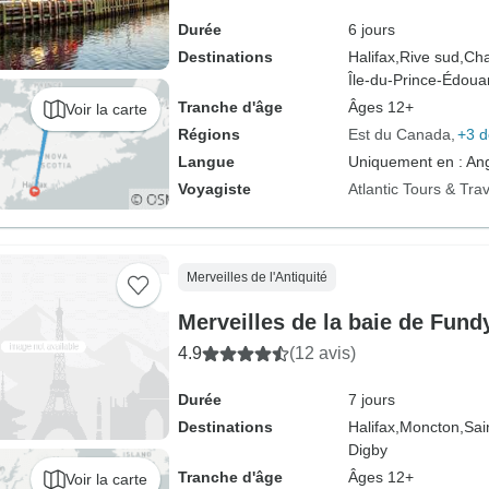
Durée
6 jours
Destinations
Halifax,
Rive sud,
Cha
Île-du-Prince-Édoua
Tranche d'âge
Âges 12+
Voir la carte
Régions
Est du Canada
+3 d
Langue
Uniquement en : Ang
Voyagiste
Atlantic Tours & Trav
Merveilles de l'Antiquité
Merveilles de la baie de Fund
4.9
(12 avis)
Durée
7 jours
Destinations
Halifax,
Moncton,
Sai
Digby
Tranche d'âge
Âges 12+
Voir la carte