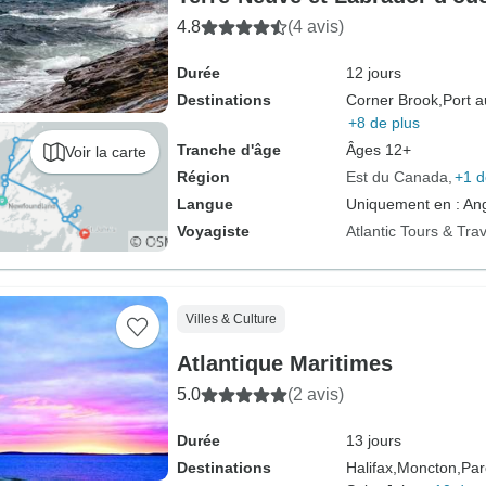
4.8
(4 avis)
Durée
12 jours
Destinations
Corner Brook,
Port a
+8 de plus
Tranche d'âge
Âges 12+
Voir la carte
Région
Est du Canada
+1 d
Langue
Uniquement en : Ang
Voyagiste
Atlantic Tours & Trav
Villes & Culture
Atlantique Maritimes
5.0
(2 avis)
Durée
13 jours
Destinations
Halifax,
Moncton,
Par