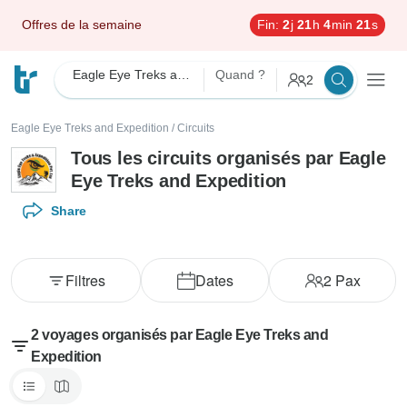
Offres de la semaine
Fin:
2
j
21
h
4
min
21
s
Eagle Eye Treks and Expedition
Quand ?
2
Eagle Eye Treks and Expedition
/
Circuits
Tous les circuits organisés par Eagle
Eye Treks and Expedition
Share
Filtres
Dates
2
Pax
2 voyages organisés par Eagle Eye Treks and
Expedition