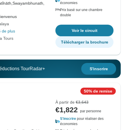
i̇̄nāth,
Swayambhunath,
économies
Prix basé sur une chambre
double
bienvenus
alaya
Voir le circuit
 de plus
ia Tours
Télécharger la brochure
 réductions TourRadar+
S'inscrire
50% de remise
À partir de
€3,643
€1,822
par personne
S'inscrire
pour réaliser des
économies