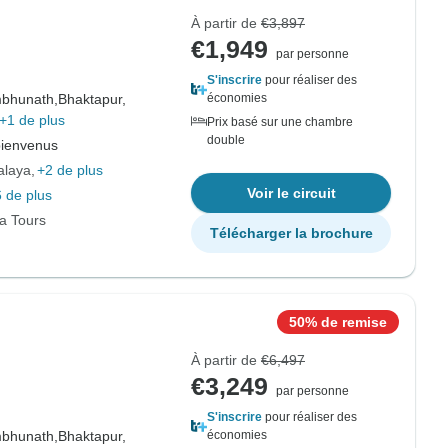
À partir de
€3,897
€1,949
par personne
S'inscrire
pour réaliser des
bhunath,
Bhaktapur,
économies
+1 de plus
Prix basé sur une chambre
double
bienvenus
alaya
+2 de plus
Voir le circuit
 de plus
ia Tours
Télécharger la brochure
50% de remise
À partir de
€6,497
€3,249
par personne
S'inscrire
pour réaliser des
bhunath,
Bhaktapur,
économies