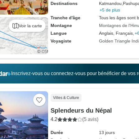
Destinations
Katmandou,
Pashupat
+5 de plus
Tranche d'âge
Tous les âges sont 
Montagne
Montagnes de l'Him
Voir la carte
Langue
Anglais, Français,
+6
Voyagiste
Golden Triangle Ind
Inscrivez-vous ou connectez-vous pour bénéficier de vos
Villes & Culture
Splendeurs du Népal
4.2
(5 avis)
Durée
13 jours