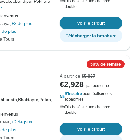
uwakot,
Bandipur,
Pokhara,
Prix basé sur une chambre
double
us
bienvenus
Voir le circuit
alaya
+2 de plus
 de plus
Télécharger la brochure
ia Tours
50% de remise
À partir de
€5,857
€2,928
par personne
S'inscrire
pour réaliser des
bhunath,
Bhaktapur,
Patan,
économies
Prix basé sur une chambre
double
bienvenus
alaya
+2 de plus
Voir le circuit
 de plus
ia Tours