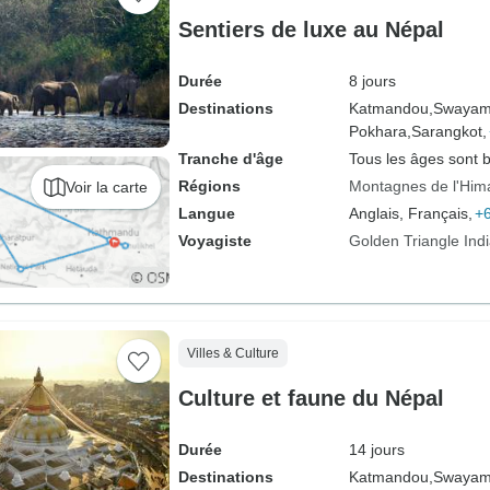
Sentiers de luxe au Népal
Durée
8 jours
Destinations
Katmandou,
Swayam
Pokhara,
Sarangkot,
Tranche d'âge
Tous les âges sont 
Régions
Montagnes de l'Him
Voir la carte
Langue
Anglais, Français,
+6
Voyagiste
Golden Triangle Ind
Villes & Culture
Culture et faune du Népal
Durée
14 jours
Destinations
Katmandou,
Swayam