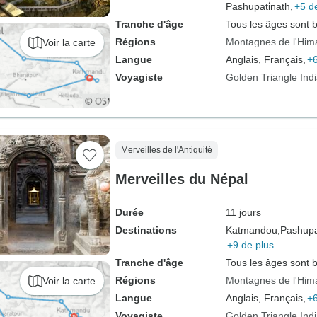
Pashupati̇̄nāth,
+5 d
Tranche d'âge
Tous les âges sont 
Régions
Montagnes de l'Him
Voir la carte
Langue
Anglais, Français,
+6
Voyagiste
Golden Triangle Ind
Merveilles de l'Antiquité
Merveilles du Népal
Durée
11 jours
Destinations
Katmandou,
Pashupat
+9 de plus
Tranche d'âge
Tous les âges sont 
Régions
Montagnes de l'Him
Voir la carte
Langue
Anglais, Français,
+6
Voyagiste
Golden Triangle Ind