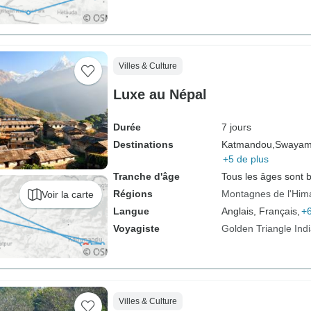
Villes & Culture
Luxe au Népal
Durée
7 jours
Destinations
Katmandou,
Swayam
+5 de plus
Tranche d'âge
Tous les âges sont 
Régions
Montagnes de l'Him
Voir la carte
Langue
Anglais, Français,
+6
Voyagiste
Golden Triangle Ind
Villes & Culture