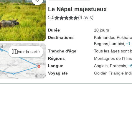
Le Népal majestueux
5.0
(4 avis)
Durée
10 jours
Destinations
Katmandou,
Pokhara
Begnas,
Lumbini,
+1 
Tranche d'âge
Tous les âges sont 
Voir la carte
Régions
Montagnes de l'Him
Langue
Anglais, Français,
+6
Voyagiste
Golden Triangle Ind