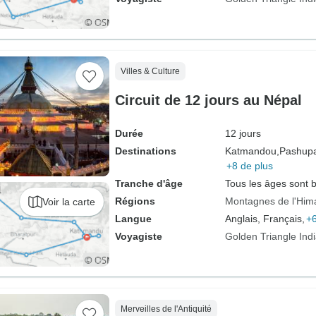
Villes & Culture
Circuit de 12 jours au Népal
Durée
12 jours
Destinations
Katmandou,
Pashupat
+8 de plus
Tranche d'âge
Tous les âges sont 
Régions
Montagnes de l'Him
Voir la carte
Langue
Anglais, Français,
+6
Voyagiste
Golden Triangle Ind
Merveilles de l'Antiquité