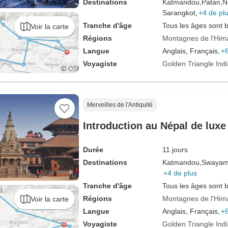
Destinations
Katmandou,
Patan,
N
Sarangkot,
+4 de pl
Tranche d'âge
Tous les âges sont 
Voir la carte
Régions
Montagnes de l'Him
Langue
Anglais, Français,
+6
Voyagiste
Golden Triangle Ind
Merveilles de l'Antiquité
Introduction au Népal de luxe
Durée
11 jours
Destinations
Katmandou,
Swayam
+4 de plus
Tranche d'âge
Tous les âges sont 
Régions
Montagnes de l'Him
Voir la carte
Langue
Anglais, Français,
+6
Voyagiste
Golden Triangle Ind