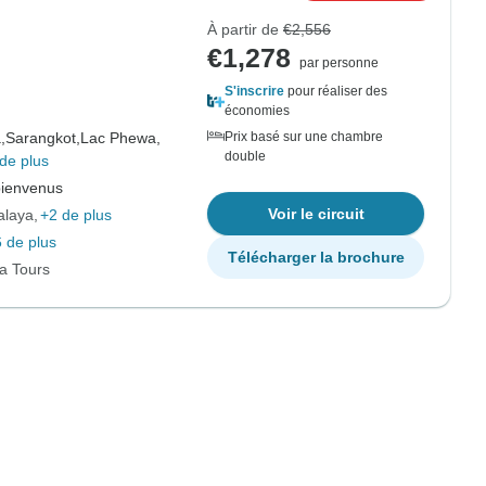
À partir de
€2,556
€1,278
par personne
S'inscrire
pour réaliser des
économies
,
Sarangkot,
Lac Phewa,
Prix basé sur une chambre
double
de plus
bienvenus
Voir le circuit
alaya
+2 de plus
 de plus
Télécharger la brochure
ia Tours