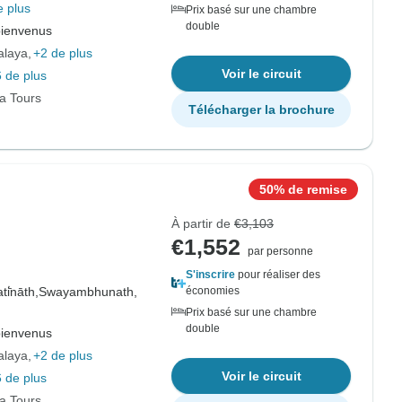
e plus
Prix basé sur une chambre
double
bienvenus
alaya
+2 de plus
Voir le circuit
 de plus
ia Tours
Télécharger la brochure
50% de remise
À partir de
€3,103
€1,552
par personne
S'inscrire
pour réaliser des
i̇̄nāth,
Swayambhunath,
économies
Prix basé sur une chambre
double
bienvenus
alaya
+2 de plus
Voir le circuit
 de plus
ia Tours