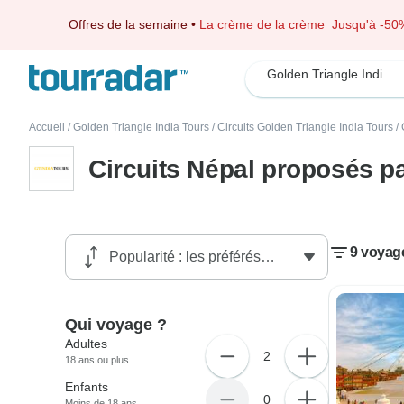
Offres de la semaine
•
La crème de la crème
Jusqu'à -50
Golden Triangle India Tours
Accueil
/
Golden Triangle India Tours
/
Circuits Golden Triangle India Tours
/
Circuits Népal proposés pa
9 voyage
Qui voyage ?
Adultes
2
18 ans ou plus
Enfants
0
Moins de 18 ans