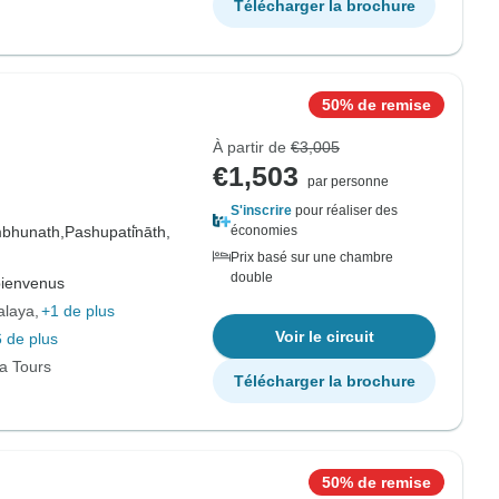
Télécharger la brochure
50% de remise
À partir de
€3,005
€1,503
par personne
S'inscrire
pour réaliser des
bhunath,
Pashupati̇̄nāth,
économies
Prix basé sur une chambre
double
bienvenus
alaya
+1 de plus
Voir le circuit
 de plus
ia Tours
Télécharger la brochure
50% de remise