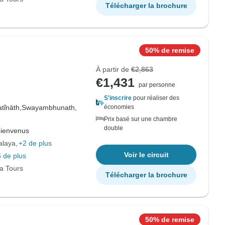
Télécharger la brochure
50% de remise
À partir de
€2,863
€1,431
par personne
S'inscrire
pour réaliser des
i̇̄nāth,
Swayambhunath,
économies
Prix basé sur une chambre
double
bienvenus
alaya
+2 de plus
Voir le circuit
 de plus
ia Tours
Télécharger la brochure
50% de remise