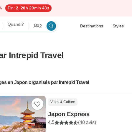
%
Fin:
2
j
20
h
29
min
42
s
Quand ?
2
Destinations
Styles
r Intrepid Travel
es en Japon organisés par Intrepid Travel
Villes & Culture
Japon Express
4.5
(40 avis)