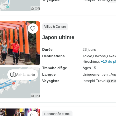
Voyagiste
Intrepid Travel
Villes & Culture
Japon ultime
Durée
23 jours
Destinations
Tokyo,
Hakone,
Owak
Hiroshima,
+10 de p
Tranche d'âge
Âges 15+
Langue
Uniquement en : Ang
Voir la carte
Voyagiste
Intrepid Travel
Randonnée et trek