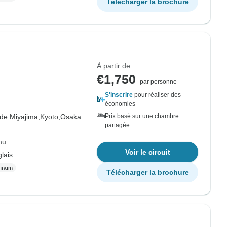
Télécharger la brochure
À partir de
€1,750
par personne
S'inscrire
pour réaliser des
économies
 de Miyajima,
Kyoto,
Osaka
Prix basé sur une chambre
partagée
hu
Voir le circuit
lais
Télécharger la brochure