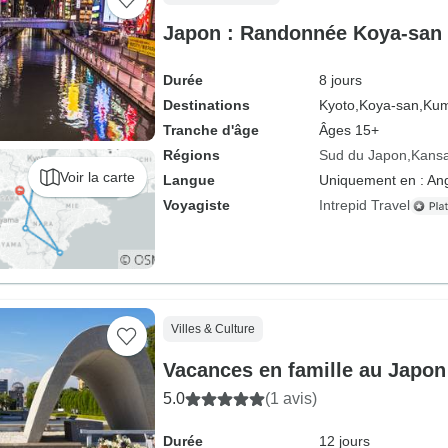
Japon : Randonnée Koya-san
Durée
8 jours
Destinations
Kyoto,
Koya-san,
Kum
Tranche d'âge
Âges 15+
Régions
Sud du Japon
Kansa
Voir la carte
Langue
Uniquement en : Ang
Voyagiste
Intrepid Travel
Villes & Culture
Vacances en famille au Japon
5.0
(1 avis)
Durée
12 jours