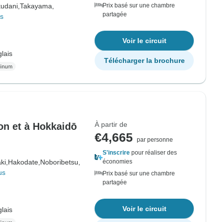
udani,
Takayama,
Prix basé sur une chambre
partagée
us
Voir le circuit
lais
Télécharger la brochure
À partir de
on et à Hokkaidō
€4,665
par personne
S'inscrire
pour réaliser des
ki,
Hakodate,
Noboribetsu,
économies
us
Prix basé sur une chambre
partagée
Voir le circuit
lais