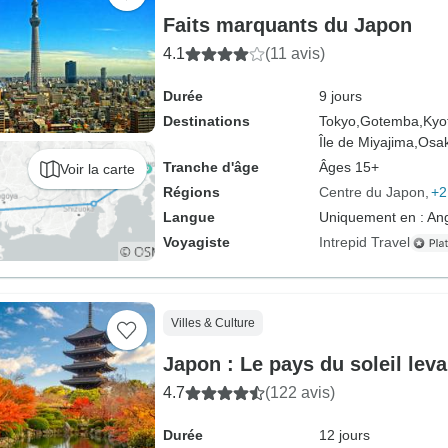
Faits marquants du Japon
4.1
(11 avis)
Durée
9 jours
Destinations
Tokyo,
Gotemba,
Kyo
Île de Miyajima,
Osa
Tranche d'âge
Âges 15+
Voir la carte
Régions
Centre du Japon
+2
Langue
Uniquement en : Ang
Voyagiste
Intrepid Travel
Villes & Culture
Japon : Le pays du soleil leva
4.7
(122 avis)
Durée
12 jours