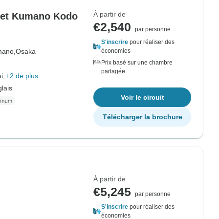
À partir de
 et Kumano Kodo
€2,540
par personne
S'inscrire
pour réaliser des
ano,
Osaka
économies
Prix basé sur une chambre
partagée
i
+2 de plus
lais
Voir le circuit
Télécharger la brochure
À partir de
€5,245
par personne
S'inscrire
pour réaliser des
économies