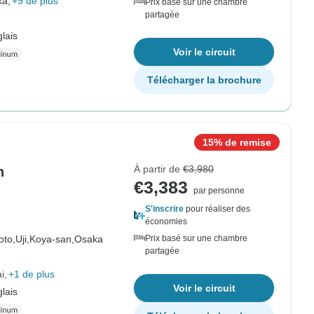
a,
+9 de plus
Prix basé sur une chambre
partagée
lais
Voir le circuit
Télécharger la brochure
15% de remise
À partir de
€3,980
n
€3,383
par personne
S'inscrire
pour réaliser des
économies
oto,
Uji,
Koya-san,
Osaka
Prix basé sur une chambre
partagée
i
+1 de plus
Voir le circuit
lais