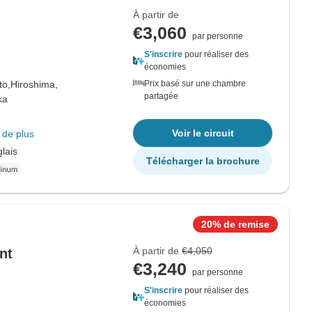
À partir de
€3,060
par personne
S'inscrire
pour réaliser des
économies
to,
Hiroshima,
Prix basé sur une chambre
partagée
ka
Voir le circuit
 de plus
lais
Télécharger la brochure
20% de remise
À partir de
€4,050
nt
€3,240
par personne
S'inscrire
pour réaliser des
économies