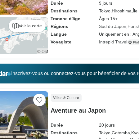
Durée
9 jours
Destinations
Tokyo,
Hiroshima,
Île
Tranche d'âge
Âges 15+
Voir la carte
Régions
Sud du Japon
Hons
Langue
Uniquement en : Ang
Voyagiste
Intrepid Travel
Inscrivez-vous ou connectez-vous pour bénéficier de vos
Villes & Culture
Aventure au Japon
Durée
20 jours
Destinations
Tokyo,
Gotemba,
Kyo