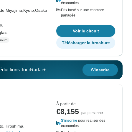
économies
 de Miyajima,
Kyoto,
Osaka
Prix basé sur une chambre
partagée
hu
Voir le circuit
lais
Télécharger la brochure
 réductions TourRadar+
S'inscrire
À partir de
€8,155
par personne
S'inscrire
pour réaliser des
to,
Hiroshima,
économies