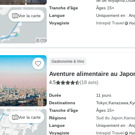
Île de Miyajima,
Osak
Tranche d'âge
Âges 15+
Langue
Uniquement en : Ang
Voir la carte
Voyagiste
Intrepid Travel
Gastronomie & Vins
Aventure alimentaire au Japo
4.5
(18 avis)
Durée
11 jours
Destinations
Tokyo,
Kanazawa,
Ky
Tranche d'âge
Âges 15+
Voir la carte
Régions
Sud du Japon
Kansa
Langue
Uniquement en : Ang
Voyagiste
Intrepid Travel