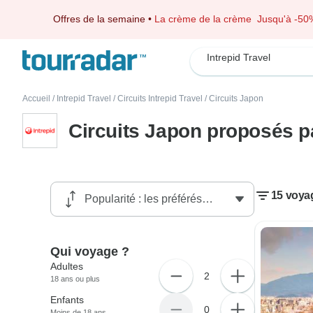
Offres de la semaine
•
La crème de la crème
Jusqu'à -50
Intrepid Travel
Accueil
/
Intrepid Travel
/
Circuits Intrepid Travel
/
Circuits Japon
Circuits Japon proposés pa
15 voyag
Qui voyage ?
Adultes
2
18 ans ou plus
Enfants
0
Moins de 18 ans