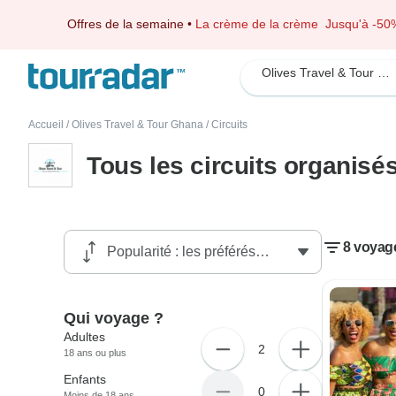
Offres de la semaine
•
La crème de la crème
Jusqu'à -50
Olives Travel & Tour Ghana
Accueil
/
Olives Travel & Tour Ghana
/
Circuits
Tous les circuits organisé
8 voyage
Qui voyage ?
Adultes
2
18 ans ou plus
Enfants
0
Moins de 18 ans