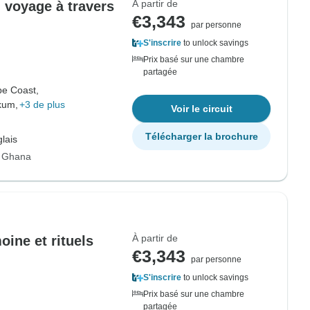
À partir de
 voyage à travers
€3,343
par personne
S'inscrire
to unlock savings
Prix basé sur une chambre
partagée
e Coast,
kum,
+3 de plus
Voir le circuit
Télécharger la brochure
lais
r Ghana
À partir de
oine et rituels
€3,343
par personne
S'inscrire
to unlock savings
Prix basé sur une chambre
partagée