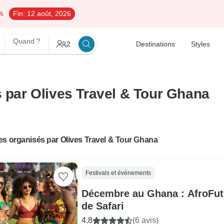
%
Fin:
12 août, 2026
Quand ?
2
Destinations
Styles
s par Olives Travel & Tour Ghana
s organisés par Olives Travel & Tour Ghana
Festivals et événements
Décembre au Ghana : AfroFutu
de Safari
4.8
(6 avis)