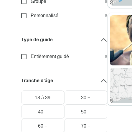
Groupe
8
Personnalisé
8
Type de guide
Entièrement guidé
8
Tranche d'âge
18 à 39
30 +
40 +
50 +
60 +
70 +