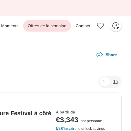
Moments
Offres de la semaine
Contact
Share
À partir de
re Festival à côté
€3,343
par personne
S'inscrire
to unlock savings