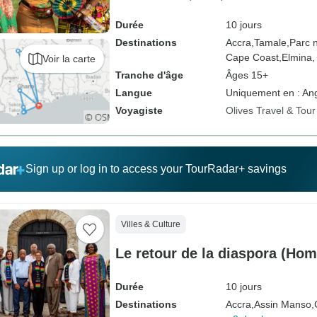
Durée
10 jours
Destinations
Accra,
Tamale,
Parc n
Cape Coast,
Elmina,
Voir la carte
Tranche d'âge
Âges 15+
Langue
Uniquement en : Ang
Voyagiste
Olives Travel & Tou
Sign up or log in to access your TourRadar+ savings
Villes & Culture
Le retour de la diaspora (Ho
Durée
10 jours
Destinations
Accra,
Assin Manso,