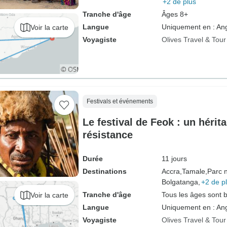
+2 de plus
Tranche d'âge
Âges 8+
Langue
Uniquement en : Ang
Voir la carte
Voyagiste
Olives Travel & Tou
Festivals et événements
Le festival de Feok : un hérit
résistance
Durée
11 jours
Destinations
Accra,
Tamale,
Parc n
Bolgatanga,
+2 de p
Tranche d'âge
Tous les âges sont 
Voir la carte
Langue
Uniquement en : Ang
Voyagiste
Olives Travel & Tou