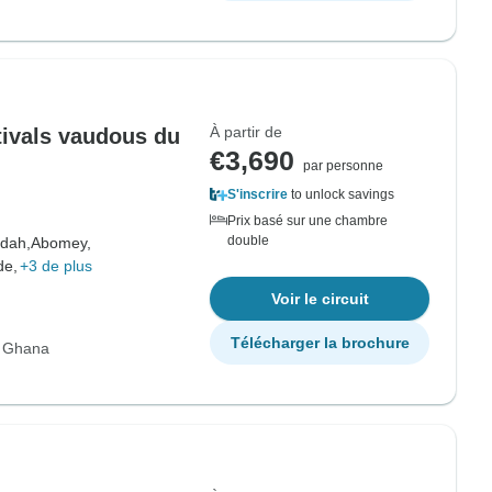
À partir de
tivals vaudous du
€3,690
par personne
S'inscrire
to unlock savings
Prix basé sur une chambre
double
dah,
Abomey,
de,
+3 de plus
Voir le circuit
Télécharger la brochure
r Ghana