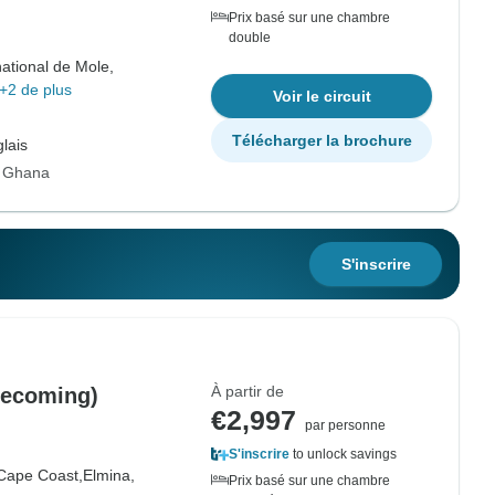
Prix basé sur une chambre
double
ational de Mole,
+2 de plus
Voir le circuit
Télécharger la brochure
lais
r Ghana
S'inscrire
À partir de
mecoming)
€2,997
par personne
S'inscrire
to unlock savings
Cape Coast,
Elmina,
Prix basé sur une chambre