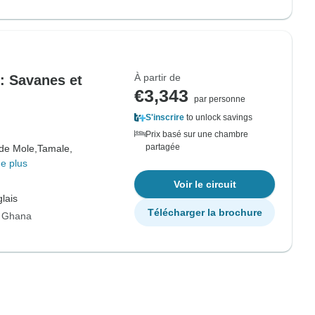
À partir de
: Savanes et
€3,343
par personne
S'inscrire
to unlock savings
Prix basé sur une chambre
partagée
 de Mole,
Tamale,
e plus
Voir le circuit
lais
Télécharger la brochure
r Ghana