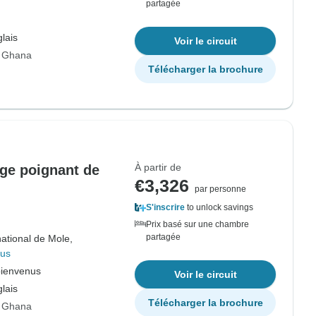
partagée
lais
Voir le circuit
r Ghana
Télécharger la brochure
À partir de
age poignant de
€3,326
par personne
S'inscrire
to unlock savings
Prix basé sur une chambre
partagée
ational de Mole,
lus
bienvenus
Voir le circuit
lais
Télécharger la brochure
r Ghana