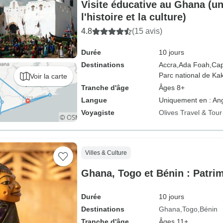
Visite éducative au Ghana (un
l'histoire et la culture)
4.8
(15 avis)
Durée
10 jours
Destinations
Accra,
Ada Foah,
Cap
Parc national de Ka
Voir la carte
Tranche d'âge
Âges 8+
Langue
Uniquement en : Ang
Voyagiste
Olives Travel & Tou
Villes & Culture
Ghana, Togo et Bénin : Patrim
Durée
10 jours
Destinations
Ghana
Togo
Bénin
Tranche d'âge
Âges 11+