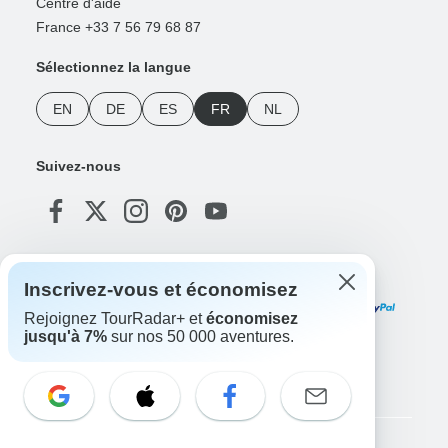
Centre d'aide
France +33 7 56 79 68 87
Sélectionnez la langue
EN
DE
ES
FR
NL
Suivez-nous
Modes de paiement
Inscrivez-vous et économisez
Rejoignez TourRadar+ et
économisez
jusqu'à 7%
sur nos 50 000 aventures.
Téléchargez notre application