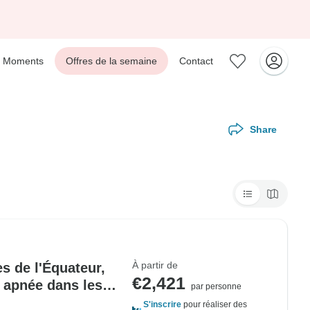
Moments
Offres de la semaine
Contact
Share
À partir de
s de l'Équateur,
€2,421
n apnée dans les
par personne
35 ans)
S'inscrire
pour réaliser des