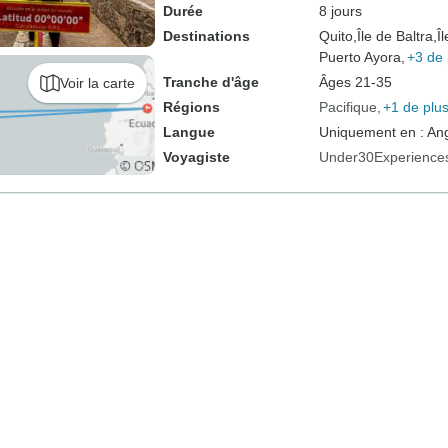
Durée
8 jours
Destinations
Quito,
Île de Baltra,
Î
Puerto Ayora,
+3 de 
Tranche d'âge
Âges 21-35
Voir la carte
Régions
Pacifique
+1 de plu
Langue
Uniquement en : Ang
Voyagiste
Under30Experience