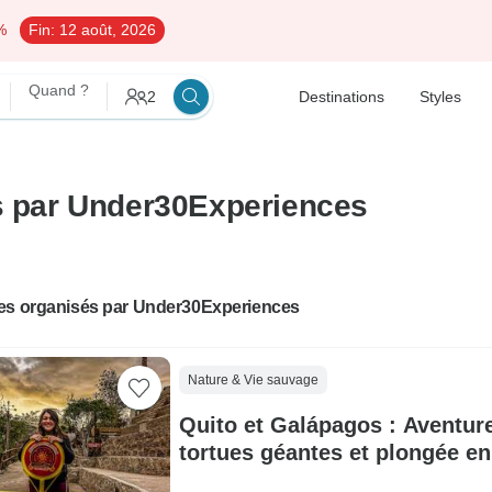
%
Fin:
12 août, 2026
Quand ?
2
Destinations
Styles
és par Under30Experiences
es organisés par Under30Experiences
Nature & Vie sauvage
Quito et Galápagos : Aventure
tortues géantes et plongée e
récifs coralliens (pour les 21-