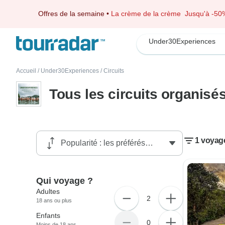
Offres de la semaine
•
La crème de la crème
Jusqu'à -50
Under30Experiences
Accueil
/
Under30Experiences
/
Circuits
Tous les circuits organis
1 voyag
Qui voyage ?
Adultes
2
18 ans ou plus
Enfants
0
Moins de 18 ans