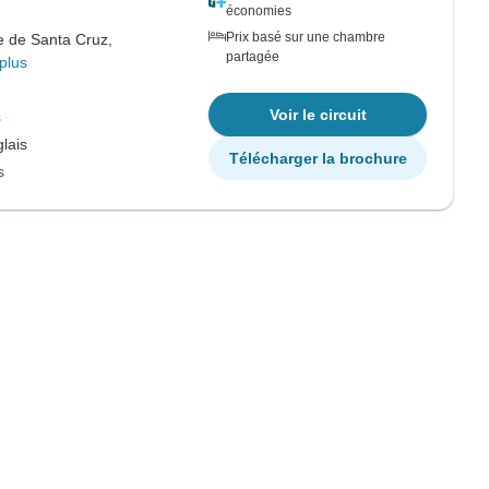
économies
Prix basé sur une chambre
le de Santa Cruz,
partagée
plus
Voir le circuit
s
lais
Télécharger la brochure
s