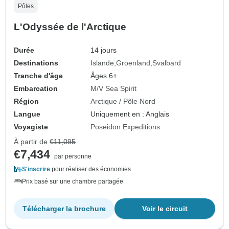
Pôles
L'Odyssée de l'Arctique
Durée
14 jours
Destinations
Islande
Groenland
Svalbard
Tranche d'âge
Âges 6+
Embarcation
M/V Sea Spirit
Région
Arctique / Pôle Nord
Langue
Uniquement en : Anglais
Voyagiste
Poseidon Expeditions
À partir de
€11,095
€7,434
par personne
S'inscrire
pour réaliser des économies
Prix basé sur une chambre partagée
Télécharger la brochure
Voir le circuit