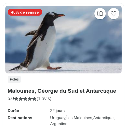
40% de remise
Pôles
Malouines, Géorgie du Sud et Antarctique
5.0
(1 avis)
Durée
22 jours
Destinations
Uruguay
Îles Malouines
Antarctique
Argentine