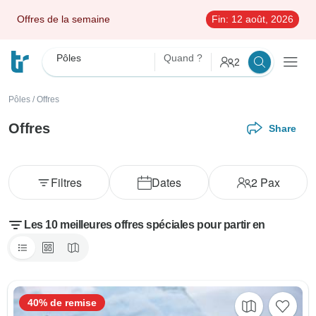
Offres de la semaine
Fin:
12 août, 2026
Pôles
Quand ?
2
Pôles
/
Offres
Offres
Share
Filtres
Dates
2
Pax
Les 10 meilleures offres spéciales pour partir en
40% de remise