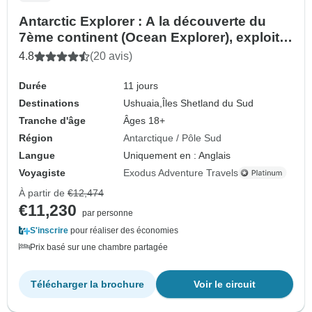
Antarctic Explorer : A la découverte du
7ème continent (Ocean Explorer), exploité
par Quark
4.8
(20 avis)
Durée
11 jours
Destinations
Ushuaia,
Îles Shetland du Sud
Tranche d'âge
Âges 18+
Région
Antarctique / Pôle Sud
Langue
Uniquement en : Anglais
Voyagiste
Exodus Adventure Travels
À partir de
€12,474
€11,230
par personne
S'inscrire
pour réaliser des économies
Prix basé sur une chambre partagée
Télécharger la brochure
Voir le circuit