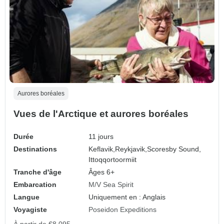
Aurores boréales
Vues de l'Arctique et aurores boréales
Durée
11 jours
Destinations
Keflavik,
Reykjavik,
Scoresby Sound,
Ittoqqortoormiit
Tranche d'âge
Âges 6+
Embarcation
M/V Sea Spirit
Langue
Uniquement en : Anglais
Voyagiste
Poseidon Expeditions
À partir de
€8,095