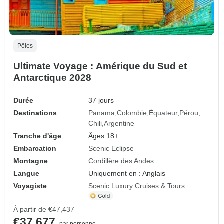
Pôles
Ultimate Voyage : Amérique du Sud et
Antarctique 2028
Durée
37 jours
Destinations
Panama
Colombie
Équateur
Pérou
Chili
Argentine
Tranche d'âge
Âges 18+
Embarcation
Scenic Eclipse
Montagne
Cordillère des Andes
Langue
Uniquement en : Anglais
Voyagiste
Scenic Luxury Cruises & Tours
À partir de
€47,437
€37,677
par personne