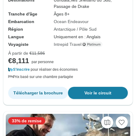
Passage de Drake
Tranche d'âge
Âges 8+
Embarcation
Ocean Endeavour
Région
Antarctique / Pôle Sud
Langue
Uniquement en : Anglais
Voyagiste
Intrepid Travel
À partir de
€11,586
€8,111
par personne
S'inscrire
pour réaliser des économies
Prix basé sur une chambre partagée
Télécharger la brochure
Voir le circuit
33% de remise