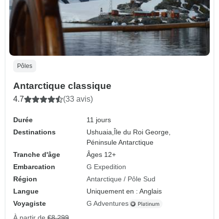
Pôles
Antarctique classique
4.7
(33 avis)
Durée
11 jours
Destinations
Ushuaia,
Île du Roi George,
Péninsule Antarctique
Tranche d'âge
Âges 12+
Embarcation
G Expedition
Région
Antarctique / Pôle Sud
Langue
Uniquement en : Anglais
Voyagiste
G Adventures
À partir de
€8,299