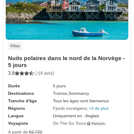
Pôles
Nuits polaires dans le nord de la Norvège -
5 jours
3.8
(4 avis)
Durée
5 jours
Destinations
Tromso,
Sommaroy
Tranche d'âge
Tous les âges sont bienvenus
Régions
Fjords norvégiens
+3 de plus
Langue
Uniquement en : Anglais
Voyagiste
On The Go Tours
À partir de
€2,720