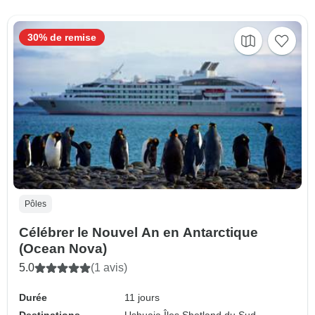
30% de remise
Pôles
Célébrer le Nouvel An en Antarctique
(Ocean Nova)
5.0
(1 avis)
Durée
11 jours
Destinations
Ushuaia,
Îles Shetland du Sud,