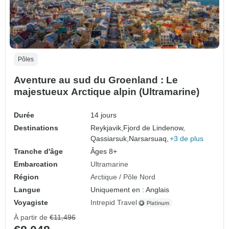
Pôles
Aventure au sud du Groenland : Le
majestueux Arctique alpin (Ultramarine)
Durée
14 jours
Destinations
Reykjavik,
Fjord de Lindenow,
Qassiarsuk,
Narsarsuaq,
+3 de plus
Tranche d'âge
Âges 8+
Embarcation
Ultramarine
Région
Arctique / Pôle Nord
Langue
Uniquement en : Anglais
Voyagiste
Intrepid Travel
À partir de
€11,496