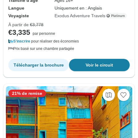
Tranche d'âge
Âges 16+
Langue
Uniquement en : Anglais
Voyagiste
Exodus Adventure Travels
À partir de
€3,778
€3,335
par personne
S'inscrire
pour réaliser des économies
Prix basé sur une chambre partagée
Télécharger la brochure
Voir le circuit
21% de remise