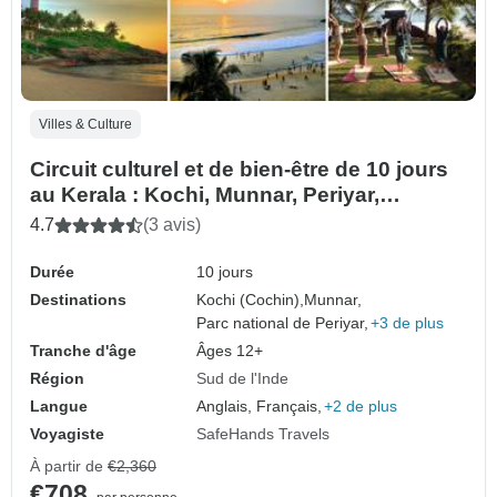
Villes & Culture
Circuit culturel et de bien-être de 10 jours
au Kerala : Kochi, Munnar, Periyar,
Alleppey, Kovalam
4.7
(3 avis)
Durée
10 jours
Destinations
Kochi (Cochin),
Munnar,
Parc national de Periyar,
+3 de plus
Tranche d'âge
Âges 12+
Région
Sud de l'Inde
Langue
Anglais, Français,
+2 de plus
Voyagiste
SafeHands Travels
À partir de
€2,360
€708