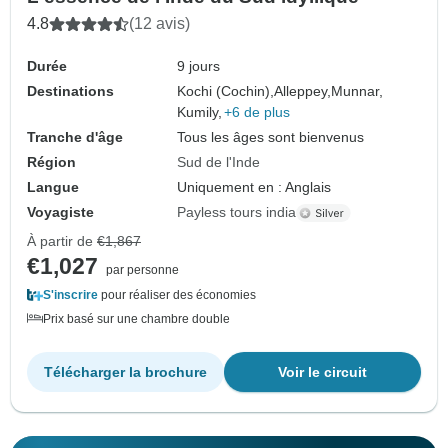
4.8
(12 avis)
Durée
9 jours
Destinations
Kochi (Cochin),
Alleppey,
Munnar,
Kumily,
+6 de plus
Tranche d'âge
Tous les âges sont bienvenus
Région
Sud de l'Inde
Langue
Uniquement en : Anglais
Voyagiste
Payless tours india
À partir de
€1,867
€1,027
par personne
S'inscrire
pour réaliser des économies
Prix basé sur une chambre double
Télécharger la brochure
Voir le circuit