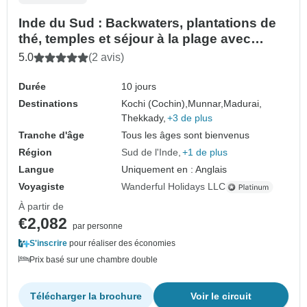
Inde du Sud : Backwaters, plantations de
thé, temples et séjour à la plage avec
guide et chauffeur privés
5.0
(2 avis)
Durée
10 jours
Destinations
Kochi (Cochin),
Munnar,
Madurai,
Thekkady,
+3 de plus
Tranche d'âge
Tous les âges sont bienvenus
Région
Sud de l'Inde
+1 de plus
Langue
Uniquement en : Anglais
Voyagiste
Wanderful Holidays LLC
À partir de
€2,082
par personne
S'inscrire
pour réaliser des économies
Prix basé sur une chambre double
Télécharger la brochure
Voir le circuit