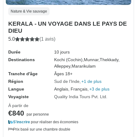
Nature & Vie sauvage
KERALA - UN VOYAGE DANS LE PAYS DE
DIEU
5.0
(1 avis)
Durée
10 jours
Destinations
Kochi (Cochin),
Munnar,
Thekkady,
Alleppey,
Mararikulam
Tranche d'âge
Âges 18+
Région
Sud de l'Inde
+1 de plus
Langue
Anglais, Français,
+3 de plus
Voyagiste
Quality India Tours Pvt. Ltd.
À partir de
€840
par personne
S'inscrire
pour réaliser des économies
Prix basé sur une chambre double