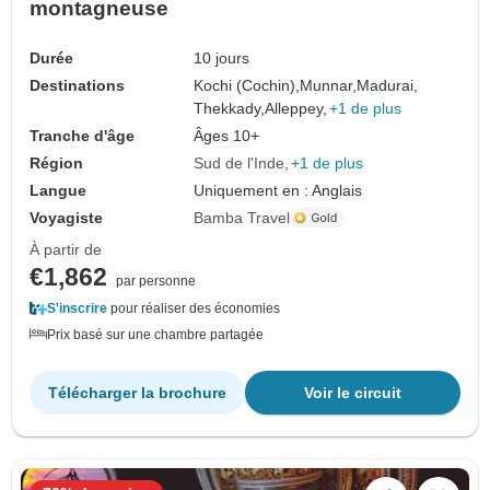
montagneuse
Durée
10 jours
Destinations
Kochi (Cochin),
Munnar,
Madurai,
Thekkady,
Alleppey,
+1 de plus
Tranche d'âge
Âges 10+
Région
Sud de l'Inde
+1 de plus
Langue
Uniquement en : Anglais
Voyagiste
Bamba Travel
À partir de
€1,862
par personne
S'inscrire
pour réaliser des économies
Prix basé sur une chambre partagée
Télécharger la brochure
Voir le circuit