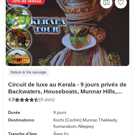
70% de remise
Nature & Vie sauvage
Circuit de luxe au Kerala - 9 jours privés de
Backwaters, Houseboats, Munnar Hills,
Ayurvedic Spa & Beaches
4.8
(4 avis)
Durée
9 jours
Destinations
Kochi (Cochin),
Munnar,
Thekkady,
Kumarakom,
Alleppey
Tranche d'âge
Âges 6+