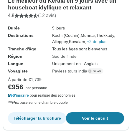
Le meilleur du Kerala en 9 jours avec un
houseboat idyllique et relaxant
4.8
(12 avis)
Durée
9 jours
Destinations
Kochi (Cochin),
Munnar,
Thekkady,
Alleppey,
Kovalam,
+2 de plus
Tranche d'âge
Tous les âges sont bienvenus
Région
Sud de l'Inde
Langue
Uniquement en : Anglais
Voyagiste
Payless tours india
À partir de
€1,739
€956
par personne
S'inscrire
pour réaliser des économies
Prix basé sur une chambre double
Télécharger la brochure
Voir le circuit