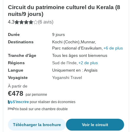
Circuit du patrimoine culturel du Kerala (8
nuits/9 jours)
4.3
(6 avis)
Durée
9 jours
Destinations
Kochi (Cochin),
Munnar,
Parc national d'Eravikulam,
+6 de plus
Tranche d'âge
Tous les âges sont bienvenus
Régions
Sud de l'Inde
+2 de plus
Langue
Uniquement en : Anglais
Voyagiste
Yoganshi Travel
À partir de
€478
par personne
S'inscrire
pour réaliser des économies
Prix basé sur une chambre double
Télécharger la brochure
Voir le circuit