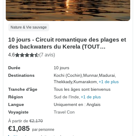
Nature & Vie sauvage
10 jours - Circuit romantique des plages et
des backwaters du Kerela (TOUT
COMPRIS)
4.6
(7 avis)
Durée
10 jours
Destinations
Kochi (Cochin),
Munnar,
Madurai,
Thekkady,
Kumarakom,
+1 de plus
Tranche d'âge
Tous les âges sont bienvenus
Région
Sud de l'Inde
+1 de plus
Langue
Uniquement en : Anglais
Voyagiste
Travel Con
À partir de
€2,170
€1,085
par personne