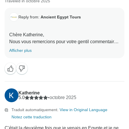
Traveled in octobre 2025
Reply from:
Ancient Egypt Tours
Chère Katherine,
Nous vous remercions pour votre gentil commentaire.
Vous avez illuminé notre journée et nous espérons
Afficher plus
vous revoir bientôt.
Ancient Egypt Tours
Katherine
5.0
•
octobre 2025
Traduit automatiquement.
View in Original Language
Notez cette traduction
C'était la deuxième fois que je venais en Egypte et je ne