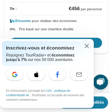
€456
De :
par personne
S'inscrire
pour réaliser des économies
Prix basé sur une chambre double
Confirmer les dates
Inscrivez-vous et économisez
Rejoignez TourRadar+ et
économisez
jusqu'à 7%
sur nos 50 000 aventures.
À partir du Jeudi
Jusqu'au Lundi
13 août, 2026
17 août, 2026
Anglais
+8 supplémentaires
En m'inscrivant, j'accepte les
CGV
,
politique de
confidentialité de
, TourRadar, et j'accepte de recevoir des
À partir de
€456
courriers commerciaux.
De :
par personne
Voir les disponibilités
€
456
par personne