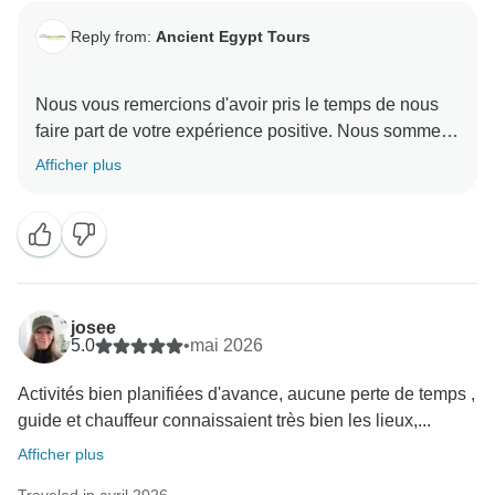
Reply from:
Ancient Egypt Tours
Nous vous remercions d'avoir pris le temps de nous
faire part de votre expérience positive. Nous sommes
ravis que vous ayez apprécié votre aventure. Vos
Afficher plus
commentaires nous ont fait plaisir et nous sommes
ravis que vous ayez eu une bonne expérience avec
nous. Nous espérons avoir le plaisir de vous accueillir
à nouveau ici bientôt.
L'équipe d'Ancient Egypt Tours
josee
5.0
•
mai 2026
Activités bien planifiées d'avance, aucune perte de temps ,
guide et chauffeur connaissaient très bien les lieux,...
Afficher plus