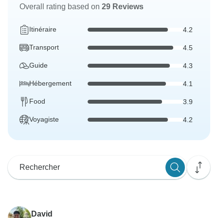
Overall rating based on
29 Reviews
Itinéraire
4.2
Transport
4.5
Guide
4.3
Hébergement
4.1
Food
3.9
Voyagiste
4.2
David