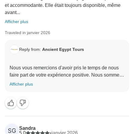
et accommodante. Elle était toujours disponible, même
avant...
Afficher plus
Traveled in janvier 2026
Reply from:
Ancient Egypt Tours
Nous vous remercions d'avoir pris le temps de nous
faire part de votre expérience positive. Nous sommes
ravis que vous ayez apprécié votre aventure. Vos
Afficher plus
commentaires nous ont fait plaisir et nous sommes
ravis que vous ayez eu une bonne expérience avec
nous. Nous espérons avoir le plaisir de vous accueillir
à nouveau ici bientôt.
L'équipe d'Ancient Egypt Tours
Sandra
SG
5.0
•
janvier 2026