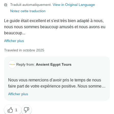
Traduit automatiquement.
View in Original Language
Notez cette traduction
Le guide était excellent et s'est très bien adapté à nous,
nous nous sommes beaucoup amusés et nous avons eu
beaucoup...
Afficher plus
Traveled in octobre 2025
Reply from:
Ancient Egypt Tours
Nous vous remercions d'avoir pris le temps de nous
faire part de votre expérience positive. Nous sommes
ravis que vous ayez apprécié votre aventure. Vos
Afficher plus
commentaires ont fait notre bonheur et nous sommes
très heureux que vous ayez eu une bonne expérience
1
avec nous. Nous sommes impatients de vous