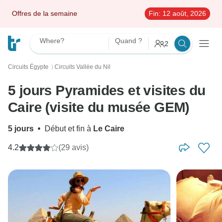
Offres de la semaine
Fin:
12 août, 2026
Where?
Quand ?
2
Circuits Égypte
Circuits Vallée du Nil
〉
5 jours Pyramides et visites du
Caire (visite du musée GEM)
5 jours
•
Début et fin à
Le Caire
4.2
(29 avis)