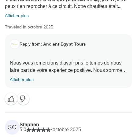
peux rien reprocher à ce circuit. Notre chauffeur était...
Afficher plus
Traveled in octobre 2025
Reply from:
Ancient Egypt Tours
Nous vous remercions d'avoir pris le temps de nous
faire part de votre expérience positive. Nous sommes
ravis que vous ayez apprécié votre aventure. Vos
Afficher plus
commentaires nous ont fait plaisir et nous sommes
ravis que vous ayez eu une bonne expérience avec
nous. Nous espérons avoir le plaisir de vous accueillir
à nouveau ici bientôt.
L'équipe d'Ancient Egypt Tours
Stephen
SC
5.0
•
octobre 2025