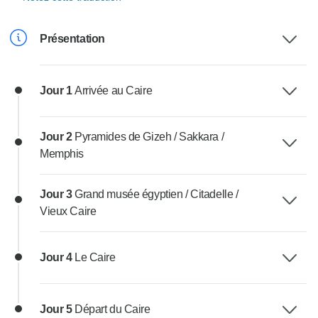
Présentation
Jour 1
Arrivée au Caire
Jour 2
Pyramides de Gizeh / Sakkara /
Memphis
Jour 3
Grand musée égyptien / Citadelle /
Vieux Caire
Jour 4
Le Caire
Jour 5
Départ du Caire