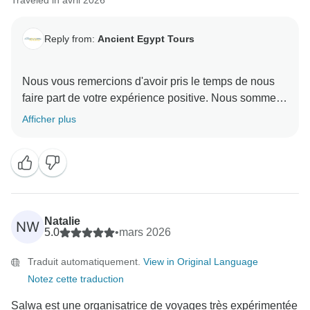
Traveled in avril 2026
Reply from:
Ancient Egypt Tours
Nous vous remercions d'avoir pris le temps de nous
faire part de votre expérience positive. Nous sommes
ravis que vous ayez apprécié votre aventure. Vos
Afficher plus
commentaires nous ont fait plaisir et nous sommes
ravis que vous ayez eu une bonne expérience avec
nous. Nous espérons avoir le plaisir de vous accueillir
à nouveau ici bientôt.
L'équipe d'Ancient Egypt Tours
Natalie
NW
5.0
•
mars 2026
Traduit automatiquement.
View in Original Language
Notez cette traduction
Salwa est une organisatrice de voyages très expérimentée