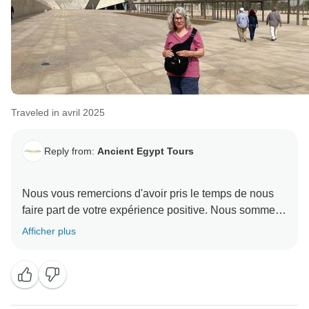
Traveled in avril 2025
Reply from:
Ancient Egypt Tours
Nous vous remercions d'avoir pris le temps de nous
faire part de votre expérience positive. Nous sommes
ravis que vous ayez apprécié votre aventure. Vos
Afficher plus
commentaires nous ont fait plaisir et nous sommes
ravis que vous ayez eu une bonne expérience avec
nous. Nous espérons avoir le plaisir de vous accueillir
à nouveau ici bientôt.