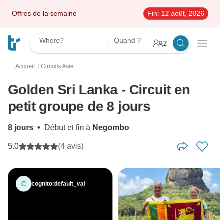
Offres de la semaine
Fin:
12 août, 2026
Where?
Quand ?
2
Accueil
Circuits Asie
〉
Golden Sri Lanka - Circuit en
petit groupe de 8 jours
8 jours
•
Début et fin à
Negombo
5.0
(4 avis)
C
cognito:default_val