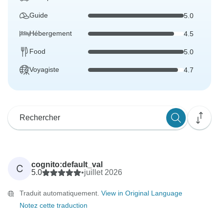
Guide
5.0
Hébergement
4.5
Food
5.0
Voyagiste
4.7
cognito:default_val
C
5.0
•
juillet 2026
Traduit automatiquement.
View in Original Language
Notez cette traduction